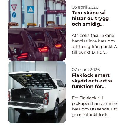
central för både
arbetsgivare och
03 april 2026
anställda. Att förstå
Taxi skåne så
de regler och lagar
hittar du trygg
som reglerar
och smidig
arbetsmiljö och
transport i
arbetsvillkor är inte
regionen
Att boka taxi i Skåne
bara en nödvändighet
handlar inte bara om
för att ...
att ta sig från punkt A
till punkt B. För
många är resan en del
av vardagens logistik,
en länk i arbetsdagen
07 mars 2026
eller början på en
Flaklock smart
längre resa med tåg
skydd och extra
eller flyg. När
funktion för
avstånden är korta
pickupen
men tiden är knapp
Ett Flaklock till
blir ...
pickupen handlar inte
bara om utseende. Ett
genomtänkt lock
skyddar lasten mot
väder, minskar risken
för stöld, dämpar