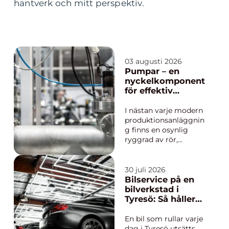
hantverk och mitt perspektiv.
03 augusti 2026
Pumpar – en
nyckelkomponent
för effektiv
industriell
hantering
I nästan varje modern
produktionsanläggnin
g finns en osynlig
ryggrad av rör,
ventiler och pumpar
som håller flödena i
gång. De flyttar
30 juli 2026
kemikalier, vatten,
Bilservice på en
olja, färg, livsmedel
bilverkstad i
och slam, ofta dygnet
Tyresö: Så håller
runt, utan att...
du bilen säker,
trygg och värd
En bil som rullar varje
sina pengar
dag i Tyresö utsätts