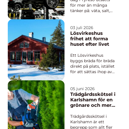
för mer än många
tänker på: väta, salt,
värme, kyla, korta
körsträckor och
plötsliga
03 juli 2026
inbromsningar. Med
Lösvirkeshus
tiden slits motorolja,
frihet att forma
bromsar, dä...
huset efter livet
Ett Lösvirkeshus
byggs bräda för bräda
direkt på plats, istället
för att sättas ihop av
färdiga moduler. Det
ger stor frihet i
planlösning,
05 juni 2026
materialval och
Trädgårdsskötsel i
arkitektur. Samtidigt
Karlshamn för en
behåller du kontrollen
grönare och mer
över kvalitet och
lättskött utemiljö
detaljer, från första
Trädgårdsskötsel i
skiss til...
Karlshamn är ett
begrepp som allt fler