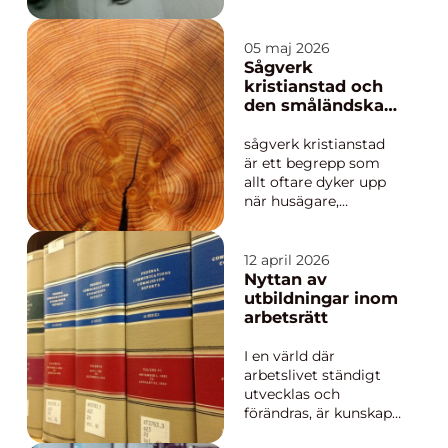
många handlar det
om trygghet,
säkerhet och att
05 maj 2026
slippa oroa sig för
Sågverk
dolda fel i väggarna.
kristianstad och
När elen krånglar, när
den småländska
huset ska byggas om
traditionen av
eller när elbilen ska
hållbart virke
sågverk kristianstad
laddas he...
är ett begrepp som
allt oftare dyker upp
när husägare,
byggare och snickare
söker närproducerat
virke med hög
12 april 2026
kvalitet och tydlig
Nyttan av
ursprungskontroll.
utbildningar inom
Många vill lämna
arbetsrätt
anonyma
standardlösningar
I en värld där
bakom sig och istället
arbetslivet ständigt
välja trä som ...
utvecklas och
förändras, är kunskap
om arbetsrätt alltmer