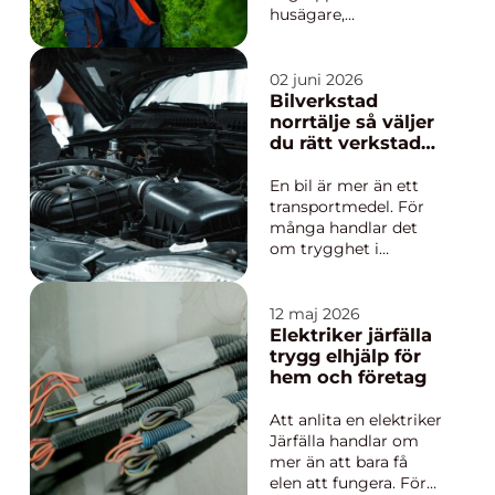
husägare,
sommarstugeägare
och BRF:er intresserar
sig för när kraven på
02 juni 2026
en välskött utemiljö
Bilverkstad
ökar. Många upplever
norrtälje så väljer
att t...
du rätt verkstad
för din bil
En bil är mer än ett
transportmedel. För
många handlar det
om trygghet i
vardagen,
möjligheten att ta sig
till jobbet, skolan,
12 maj 2026
fritidsaktiviteter och
Elektriker järfälla
släkt längre bort. När
trygg elhjälp för
något krånglar blir
hem och företag
behovet av en pålitlig
bilverkstad Norrtälje
Att anlita en elektriker
snabbt väldi...
Järfälla handlar om
mer än att bara få
elen att fungera. För