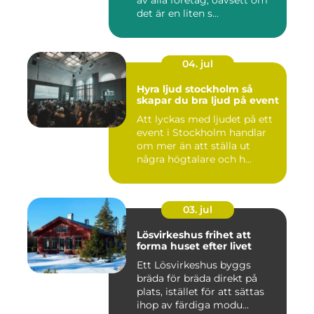
det är en liten s...
04. jul
Hyra ljud stockholm så
skapar du bra ljud på event
Att lyckas med ljudet på ett
event i Stockholm handlar
om mer än att ställa ut
några högtalare och h...
03. jul
Lösvirkeshus frihet att
forma huset efter livet
Ett Lösvirkeshus byggs
bräda för bräda direkt på
plats, istället för att sättas
ihop av färdiga modu...