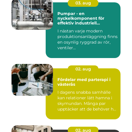
03. aug
Pumpar - en
nyckelkomponent för
effektiv industriell
hantering
I nästan varje modern
produktionsanläggning finns
en osynlig ryggrad av rör,
ventiler...
02. aug
Fördelar med parterapi i
västerås
I dagens snabba samhälle
kan relationer lätt hamna i
skymundan. Många par
upptäcker att de behöver h...
02. aug