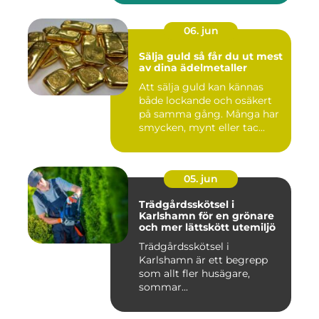
06. jun
Sälja guld så får du ut mest
av dina ädelmetaller
Att sälja guld kan kännas
både lockande och osäkert
på samma gång. Många har
smycken, mynt eller tac...
05. jun
Trädgårdsskötsel i
Karlshamn för en grönare
och mer lättskött utemiljö
Trädgårdsskötsel i
Karlshamn är ett begrepp
som allt fler husägare,
sommar...