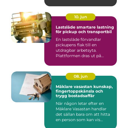
10. jun
Lastsläde smartare lastning
för pickup och transportbil
En lastsläde förvandlar
pickupens flak till en
utdragbar arbetsyta.
Plattformen dras ut på
skenor, l...
08. jun
Mäklare vasastan kunskap,
fingertoppskänsla och
trygg bostadsaffär
När någon letar efter en
Mäklare Vasastan handlar
det sällan bara om att hitta
en person som kan vis...