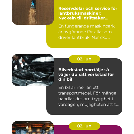
Reservdelar och service för
lantbruksmaskiner:
Nyckeln till driftsäker
vardag på gården
En fungerande maskinpark
är avgörande för alla som
driver lantbruk. När skö...
02. jun
Bilverkstad norrtälje så
väljer du rätt verkstad för
din bil
En bil är mer än ett
transportmedel. För många
handlar det om trygghet i
vardagen, möjligheten att t...
02. jun