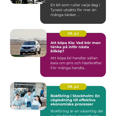
pengar
En bil som rullar varje dag i
Tyresö utsätts för mer än
många tänker ...
09. jul
Att köpa Kia: Vad bör man
tänka på inför nästa
bilköp?
Att köpa bil handlar sällan
bara om pris och hästkrafter.
För många handla...
09. jul
Bokföring i Stockholm: En
vägledning till effektiva
ekonomiska processer
Bokföring är en väsentlig del
av alla företag, oavsett om