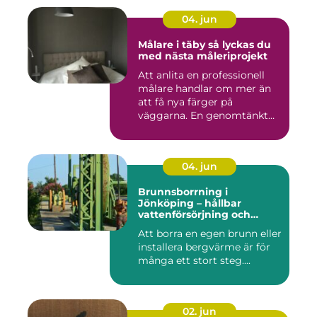
04. jun
Målare i täby så lyckas du
med nästa måleriprojekt
Att anlita en professionell
målare handlar om mer än
att få nya färger på
väggarna. En genomtänkt
må...
04. jun
Brunnsborrning i
Jönköping – hållbar
vattenförsörjning och
effektiv energilösning
Att borra en egen brunn eller
installera bergvärme är för
många ett stort steg....
02. jun