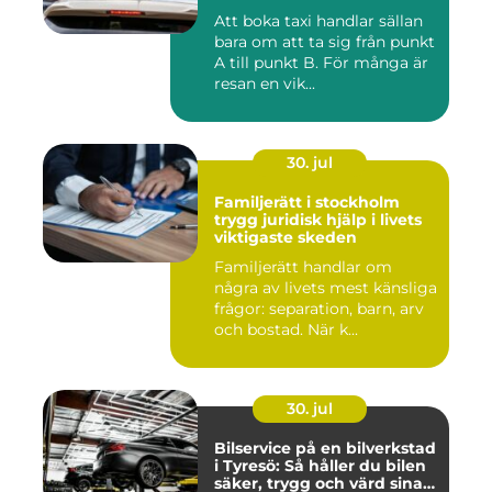
Att boka taxi handlar sällan
bara om att ta sig från punkt
A till punkt B. För många är
resan en vik...
30. jul
Familjerätt i stockholm
trygg juridisk hjälp i livets
viktigaste skeden
Familjerätt handlar om
några av livets mest känsliga
frågor: separation, barn, arv
och bostad. När k...
30. jul
Bilservice på en bilverkstad
i Tyresö: Så håller du bilen
säker, trygg och värd sina