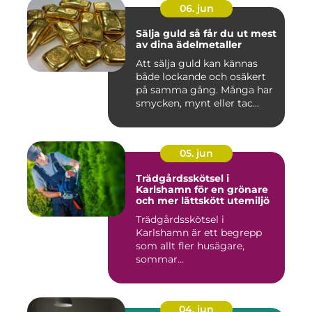
06. jun
Sälja guld så får du ut mest
av dina ädelmetaller
Att sälja guld kan kännas
både lockande och osäkert
på samma gång. Många har
smycken, mynt eller tac...
05. jun
Trädgårdsskötsel i
Karlshamn för en grönare
och mer lättskött utemiljö
Trädgårdsskötsel i
Karlshamn är ett begrepp
som allt fler husägare,
sommar...
04. jun