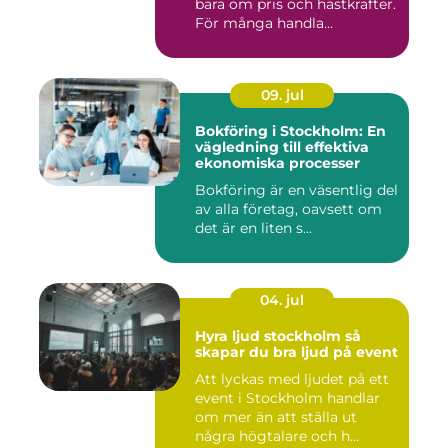
bara om pris och hästkrafter.
För många handla...
09. jul
Bokföring i Stockholm: En
vägledning till effektiva
ekonomiska processer
Bokföring är en väsentlig del
av alla företag, oavsett om
det är en liten s...
04. jul
Hyra ljud stockholm så
skapar du bra ljud på event
Att lyckas med ljudet på ett
event i Stockholm handlar
om mer än att ställa ut
några högtalare och h...