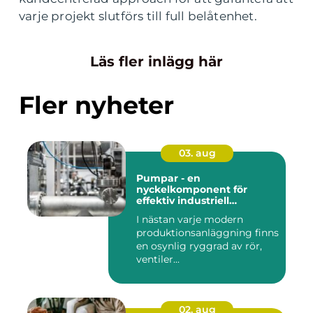
varje projekt slutförs till full belåtenhet.
Läs fler inlägg här
Fler nyheter
03. aug
Pumpar - en
nyckelkomponent för
effektiv industriell
hantering
I nästan varje modern
produktionsanläggning finns
en osynlig ryggrad av rör,
ventiler...
02. aug