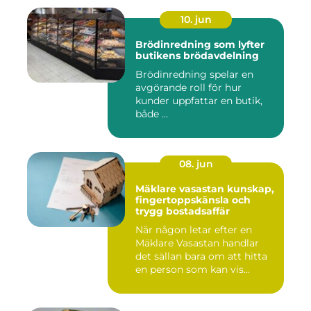
10. jun
Brödinredning som lyfter
butikens brödavdelning
Brödinredning spelar en
avgörande roll för hur
kunder uppfattar en butik,
både ...
08. jun
Mäklare vasastan kunskap,
fingertoppskänsla och
trygg bostadsaffär
När någon letar efter en
Mäklare Vasastan handlar
det sällan bara om att hitta
en person som kan vis...