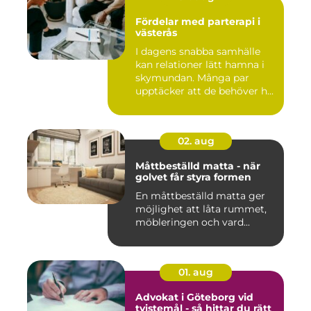
Fördelar med parterapi i
västerås
I dagens snabba samhälle
kan relationer lätt hamna i
skymundan. Många par
upptäcker att de behöver h...
02. aug
Måttbeställd matta - när
golvet får styra formen
En måttbeställd matta ger
möjlighet att låta rummet,
möbleringen och vard...
01. aug
Advokat i Göteborg vid
tvistemål - så hittar du rätt