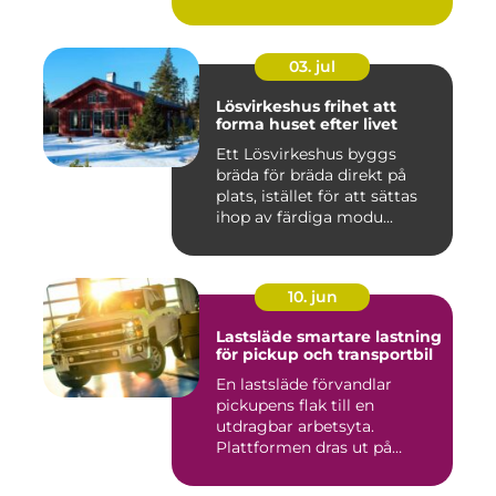
03. jul
Lösvirkeshus frihet att
forma huset efter livet
Ett Lösvirkeshus byggs
bräda för bräda direkt på
plats, istället för att sättas
ihop av färdiga modu...
10. jun
Lastsläde smartare lastning
för pickup och transportbil
En lastsläde förvandlar
pickupens flak till en
utdragbar arbetsyta.
Plattformen dras ut på
skenor, l...