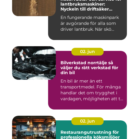
lantbruksmaskiner:
Nyckeln till driftsäker
vardag på gården
En fungerande maskinpark
är avgörande för alla som
driver lantbruk. När skö...
02. jun
Bilverkstad norrtälje så
väljer du rätt verkstad för
din bil
En bil är mer än ett
transportmedel. För många
handlar det om trygghet i
vardagen, möjligheten att t...
02. jun
Restaurangutrustning för
professionella köksmiljöer