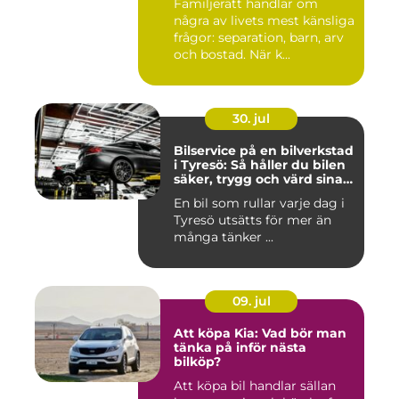
Familjerätt handlar om
några av livets mest känsliga
frågor: separation, barn, arv
och bostad. När k...
30. jul
Bilservice på en bilverkstad
i Tyresö: Så håller du bilen
säker, trygg och värd sina
pengar
En bil som rullar varje dag i
Tyresö utsätts för mer än
många tänker ...
09. jul
Att köpa Kia: Vad bör man
tänka på inför nästa
bilköp?
Att köpa bil handlar sällan