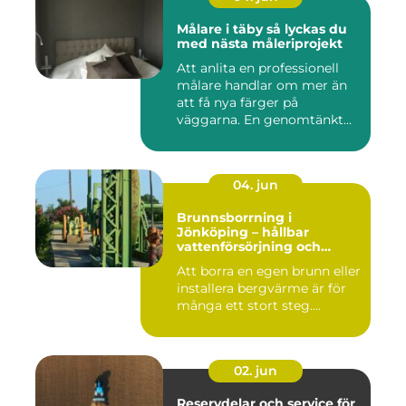
Målare i täby så lyckas du
med nästa måleriprojekt
Att anlita en professionell
målare handlar om mer än
att få nya färger på
väggarna. En genomtänkt
må...
04. jun
Brunnsborrning i
Jönköping – hållbar
vattenförsörjning och
effektiv energilösning
Att borra en egen brunn eller
installera bergvärme är för
många ett stort steg....
02. jun
Reservdelar och service för