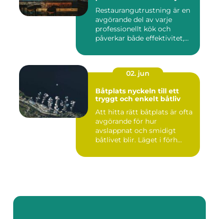
Restaurangutrustning är en
avgörande del av varje
professionellt kök och
påverkar både effektivitet,...
02. jun
Båtplats nyckeln till ett
tryggt och enkelt båtliv
Att hitta rätt båtplats är ofta
avgörande för hur
avslappnat och smidigt
båtlivet blir. Läget i förh...