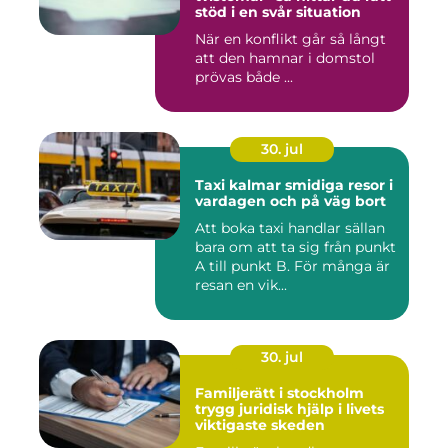
stöd i en svår situation
När en konflikt går så långt
att den hamnar i domstol
prövas både ...
30. jul
Taxi kalmar smidiga resor i
vardagen och på väg bort
Att boka taxi handlar sällan
bara om att ta sig från punkt
A till punkt B. För många är
resan en vik...
30. jul
Familjerätt i stockholm
trygg juridisk hjälp i livets
viktigaste skeden