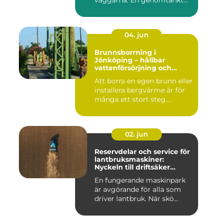
väggarna. En genomtänkt
må...
04. jun
Brunnsborrning i
Jönköping – hållbar
vattenförsörjning och
effektiv energilösning
Att borra en egen brunn eller
installera bergvärme är för
många ett stort steg....
02. jun
Reservdelar och service för
lantbruksmaskiner:
Nyckeln till driftsäker
vardag på gården
En fungerande maskinpark
är avgörande för alla som
driver lantbruk. När skö...