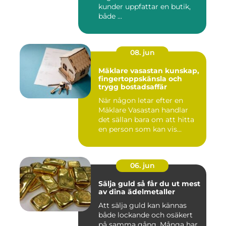
kunder uppfattar en butik,
både ...
08. jun
Mäklare vasastan kunskap,
fingertoppskänsla och
trygg bostadsaffär
När någon letar efter en
Mäklare Vasastan handlar
det sällan bara om att hitta
en person som kan vis...
06. jun
Sälja guld så får du ut mest
av dina ädelmetaller
Att sälja guld kan kännas
både lockande och osäkert
på samma gång. Många har