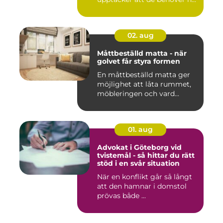
02. aug
Måttbeställd matta - när
golvet får styra formen
En måttbeställd matta ger
möjlighet att låta rummet,
möbleringen och vard...
01. aug
Advokat i Göteborg vid
tvistemål - så hittar du rätt
stöd i en svår situation
När en konflikt går så långt
att den hamnar i domstol
prövas både ...