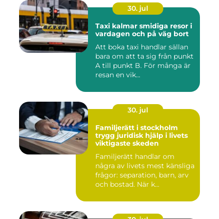
30. jul
Taxi kalmar smidiga resor i
vardagen och på väg bort
Att boka taxi handlar sällan
bara om att ta sig från punkt
A till punkt B. För många är
resan en vik...
30. jul
Familjerätt i stockholm
trygg juridisk hjälp i livets
viktigaste skeden
Familjerätt handlar om
några av livets mest känsliga
frågor: separation, barn, arv
och bostad. När k...