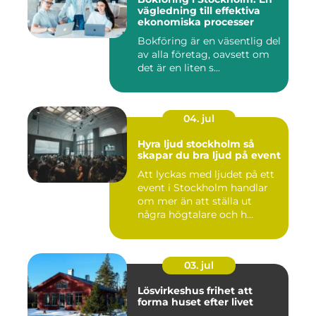
vägledning till effektiva
ekonomiska processer
Bokföring är en väsentlig del
av alla företag, oavsett om
det är en liten s...
04. jul
Hyra ljud stockholm så
skapar du bra ljud på event
Att lyckas med ljudet på ett
event i Stockholm handlar
om mer än att ställa ut
några högtalare och h...
03. jul
Lösvirkeshus frihet att
forma huset efter livet