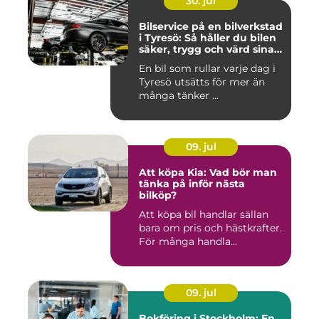
30. jul
Bilservice på en bilverkstad
i Tyresö: Så håller du bilen
säker, trygg och värd sina
pengar
En bil som rullar varje dag i
Tyresö utsätts för mer än
många tänker ...
09. jul
Att köpa Kia: Vad bör man
tänka på inför nästa
bilköp?
Att köpa bil handlar sällan
bara om pris och hästkrafter.
För många handla...
09. jul
Bokföring i Stockholm: En