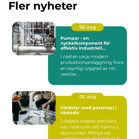
Fler nyheter
03. aug
Pumpar - en
nyckelkomponent för
effektiv industriell
hantering
I nästan varje modern
produktionsanläggning finns
en osynlig ryggrad av rör,
ventiler...
02. aug
Fördelar med parterapi i
västerås
I dagens snabba samhälle
kan relationer lätt hamna i
skymundan. Många par
upptäcker att de behöver h...