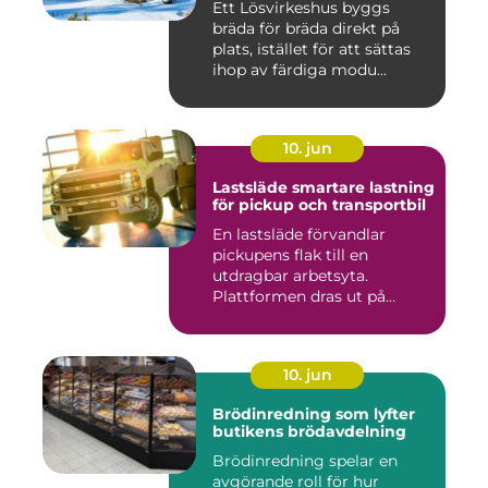
Ett Lösvirkeshus byggs
bräda för bräda direkt på
plats, istället för att sättas
ihop av färdiga modu...
10. jun
Lastsläde smartare lastning
för pickup och transportbil
En lastsläde förvandlar
pickupens flak till en
utdragbar arbetsyta.
Plattformen dras ut på
skenor, l...
10. jun
Brödinredning som lyfter
butikens brödavdelning
Brödinredning spelar en
avgörande roll för hur