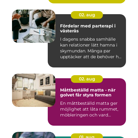
02. aug
Fördelar med parterapi i
västerås
I dagens snabba samhälle
kan relationer lätt hamna i
skymundan. Många par
upptäcker att de behöver h...
02. aug
Måttbeställd matta - när
golvet får styra formen
En måttbeställd matta ger
möjlighet att låta rummet,
möbleringen och vard...
01. aug