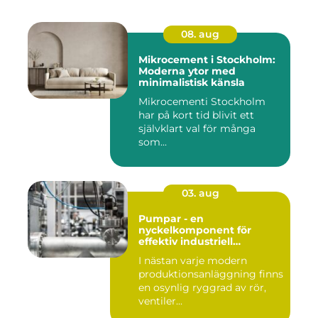
08. aug
Mikrocement i Stockholm:
Moderna ytor med
minimalistisk känsla
Mikrocementi Stockholm
har på kort tid blivit ett
självklart val för många
som...
03. aug
Pumpar - en
nyckelkomponent för
effektiv industriell
hantering
I nästan varje modern
produktionsanläggning finns
en osynlig ryggrad av rör,
ventiler...