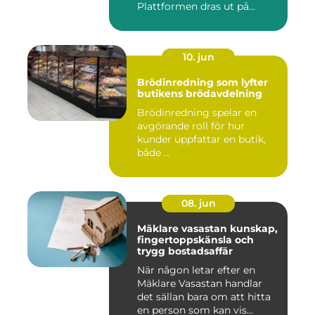
Plattformen dras ut på
skenor, l...
10. jun
Brödinredning som lyfter
butikens brödavdelning
Brödinredning spelar en
avgörande roll för hur
kunder uppfattar en butik,
både ...
08. jun
Mäklare vasastan kunskap,
fingertoppskänsla och
trygg bostadsaffär
När någon letar efter en
Mäklare Vasastan handlar
det sällan bara om att hitta
en person som kan vis...