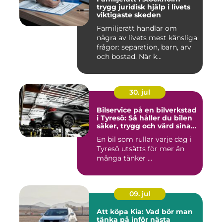
trygg juridisk hjälp i livets
viktigaste skeden
Familjerätt handlar om
några av livets mest känsliga
frågor: separation, barn, arv
och bostad. När k...
30. jul
Bilservice på en bilverkstad
i Tyresö: Så håller du bilen
säker, trygg och värd sina
pengar
En bil som rullar varje dag i
Tyresö utsätts för mer än
många tänker ...
09. jul
Att köpa Kia: Vad bör man
tänka på inför nästa