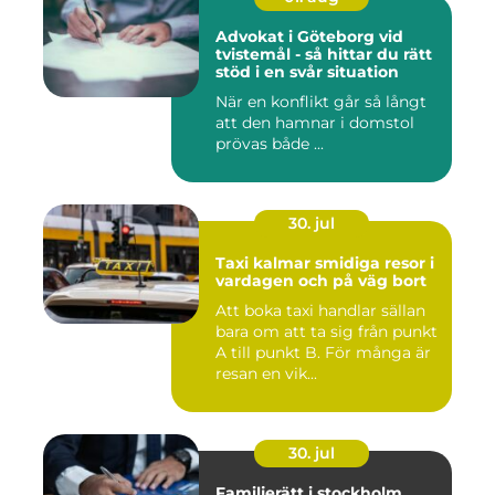
Advokat i Göteborg vid
tvistemål - så hittar du rätt
stöd i en svår situation
När en konflikt går så långt
att den hamnar i domstol
prövas både ...
30. jul
Taxi kalmar smidiga resor i
vardagen och på väg bort
Att boka taxi handlar sällan
bara om att ta sig från punkt
A till punkt B. För många är
resan en vik...
30. jul
Familjerätt i stockholm