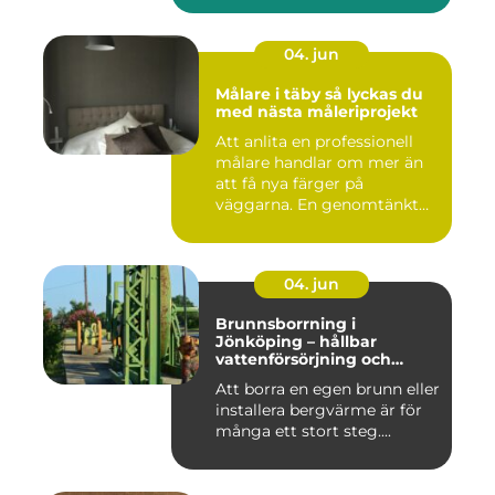
04. jun
Målare i täby så lyckas du
med nästa måleriprojekt
Att anlita en professionell
målare handlar om mer än
att få nya färger på
väggarna. En genomtänkt
må...
04. jun
Brunnsborrning i
Jönköping – hållbar
vattenförsörjning och
effektiv energilösning
Att borra en egen brunn eller
installera bergvärme är för
många ett stort steg....