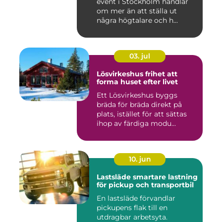
event i Stockholm handlar
om mer än att ställa ut
några högtalare och h...
03. jul
Lösvirkeshus frihet att
forma huset efter livet
Ett Lösvirkeshus byggs
bräda för bräda direkt på
plats, istället för att sättas
ihop av färdiga modu...
10. jun
Lastsläde smartare lastning
för pickup och transportbil
En lastsläde förvandlar
pickupens flak till en
utdragbar arbetsyta.