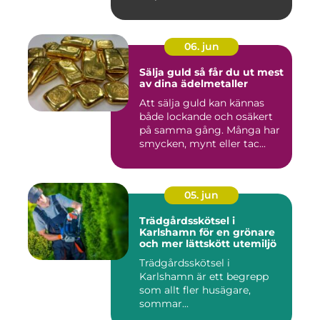
06. jun
Sälja guld så får du ut mest
av dina ädelmetaller
Att sälja guld kan kännas
både lockande och osäkert
på samma gång. Många har
smycken, mynt eller tac...
05. jun
Trädgårdsskötsel i
Karlshamn för en grönare
och mer lättskött utemiljö
Trädgårdsskötsel i
Karlshamn är ett begrepp
som allt fler husägare,
sommar...