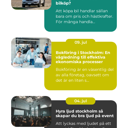
bilköp?
Att köpa bil handlar sällan
bara om pris och hästkrafter.
För många handla...
09. jul
Bokföring i Stockholm: En
vägledning till effektiva
ekonomiska processer
Bokföring är en väsentlig del
av alla företag, oavsett om
det är en liten s...
04. jul
Hyra ljud stockholm så
skapar du bra ljud på event
Att lyckas med ljudet på ett