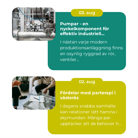
03. aug
Pumpar - en
nyckelkomponent för
effektiv industriell
hantering
I nästan varje modern
produktionsanläggning finns
en osynlig ryggrad av rör,
ventiler...
02. aug
Fördelar med parterapi i
västerås
I dagens snabba samhälle
kan relationer lätt hamna i
skymundan. Många par
upptäcker att de behöver h...