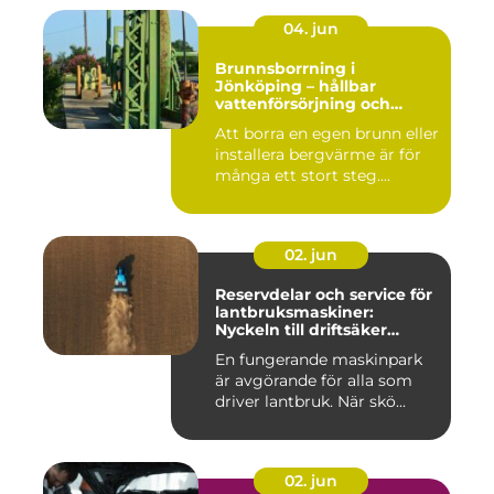
04. jun
Brunnsborrning i
Jönköping – hållbar
vattenförsörjning och
effektiv energilösning
Att borra en egen brunn eller
installera bergvärme är för
många ett stort steg....
02. jun
Reservdelar och service för
lantbruksmaskiner:
Nyckeln till driftsäker
vardag på gården
En fungerande maskinpark
är avgörande för alla som
driver lantbruk. När skö...
02. jun