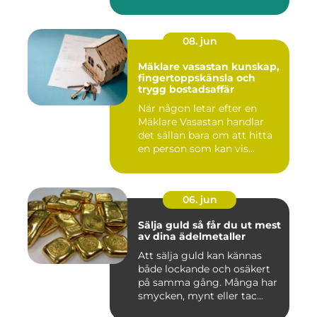
08. jun
Mäklare vasastan kunskap,
fingertoppskänsla och
trygg bostadsaffär
När någon letar efter en
Mäklare Vasastan handlar
det sällan bara om att hitta
en person som kan vis...
06. jun
Sälja guld så får du ut mest
av dina ädelmetaller
Att sälja guld kan kännas
både lockande och osäkert
på samma gång. Många har
smycken, mynt eller tac...