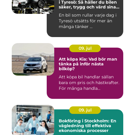
i Tyresö: Så håller du bilen
säker, trygg och värd sina
pengar
En bil som rullar varje dag i
Tyresö utsätts för mer än
många tänker ...
09. jul
Att köpa Kia: Vad bör man
tänka på inför nästa
bilköp?
Att köpa bil handlar sällan
bara om pris och hästkrafter.
För många handla...
09. jul
Bokföring i Stockholm: En
vägledning till effektiva
ekonomiska processer