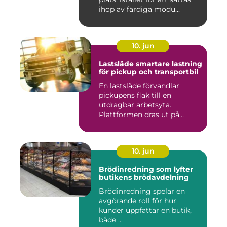
ihop av färdiga modu...
10. jun
Lastsläde smartare lastning
för pickup och transportbil
En lastsläde förvandlar
pickupens flak till en
utdragbar arbetsyta.
Plattformen dras ut på
skenor, l...
10. jun
Brödinredning som lyfter
butikens brödavdelning
Brödinredning spelar en
avgörande roll för hur
kunder uppfattar en butik,
både ...