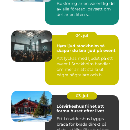
Bokföring är en väsentlig del
av alla företag, oavsett om
det är en liten s...
04. jul
Hyra ljud stockholm så
skapar du bra ljud på event
Att lyckas med ljudet på ett
event i Stockholm handlar
om mer än att ställa ut
några högtalare och h...
03. jul
Lösvirkeshus frihet att
forma huset efter livet
Ett Lösvirkeshus byggs
bräda för bräda direkt på
plats, istället för att sättas