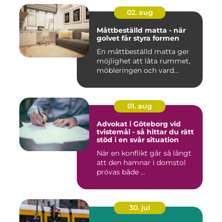
02. aug
Måttbeställd matta - när
golvet får styra formen
En måttbeställd matta ger
möjlighet att låta rummet,
möbleringen och vard...
01. aug
Advokat i Göteborg vid
tvistemål - så hittar du rätt
stöd i en svår situation
När en konflikt går så långt
att den hamnar i domstol
prövas både ...
30. jul