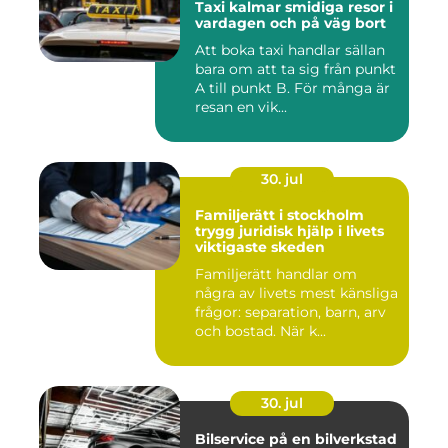
Taxi kalmar smidiga resor i
vardagen och på väg bort
Att boka taxi handlar sällan
bara om att ta sig från punkt
A till punkt B. För många är
resan en vik...
30. jul
Familjerätt i stockholm
trygg juridisk hjälp i livets
viktigaste skeden
Familjerätt handlar om
några av livets mest känsliga
frågor: separation, barn, arv
och bostad. När k...
30. jul
Bilservice på en bilverkstad