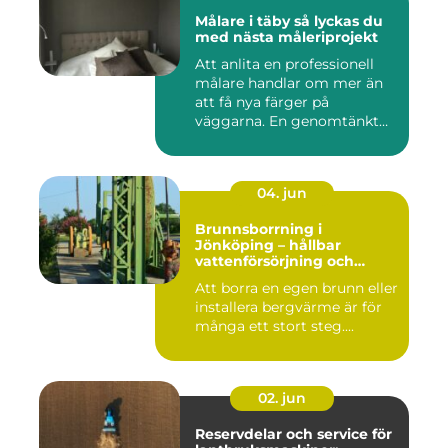
Målare i täby så lyckas du
med nästa måleriprojekt
Att anlita en professionell
målare handlar om mer än
att få nya färger på
väggarna. En genomtänkt
må...
04. jun
Brunnsborrning i
Jönköping – hållbar
vattenförsörjning och
effektiv energilösning
Att borra en egen brunn eller
installera bergvärme är för
många ett stort steg....
02. jun
Reservdelar och service för