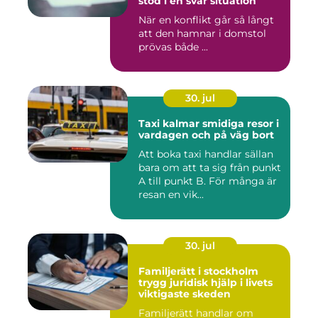
stöd i en svår situation
När en konflikt går så långt
att den hamnar i domstol
prövas både ...
30. jul
Taxi kalmar smidiga resor i
vardagen och på väg bort
Att boka taxi handlar sällan
bara om att ta sig från punkt
A till punkt B. För många är
resan en vik...
30. jul
Familjerätt i stockholm
trygg juridisk hjälp i livets
viktigaste skeden
Familjerätt handlar om