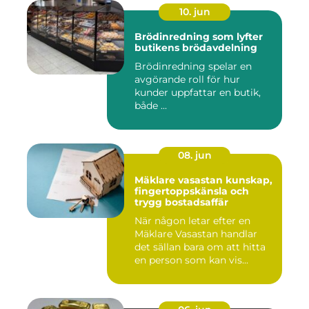
10. jun
Brödinredning som lyfter
butikens brödavdelning
Brödinredning spelar en
avgörande roll för hur
kunder uppfattar en butik,
både ...
08. jun
Mäklare vasastan kunskap,
fingertoppskänsla och
trygg bostadsaffär
När någon letar efter en
Mäklare Vasastan handlar
det sällan bara om att hitta
en person som kan vis...