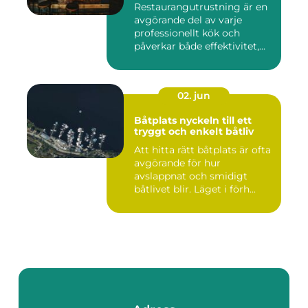
Restaurangutrustning är en
avgörande del av varje
professionellt kök och
påverkar både effektivitet,...
02. jun
Båtplats nyckeln till ett
tryggt och enkelt båtliv
Att hitta rätt båtplats är ofta
avgörande för hur
avslappnat och smidigt
båtlivet blir. Läget i förh...