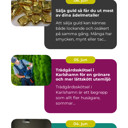
06. jun
Sälja guld så får du ut mest
av dina ädelmetaller
Att sälja guld kan kännas
både lockande och osäkert
på samma gång. Många har
smycken, mynt eller tac...
05. jun
Trädgårdsskötsel i
Karlshamn för en grönare
och mer lättskött utemiljö
Trädgårdsskötsel i
Karlshamn är ett begrepp
som allt fler husägare,
sommar...
04. jun