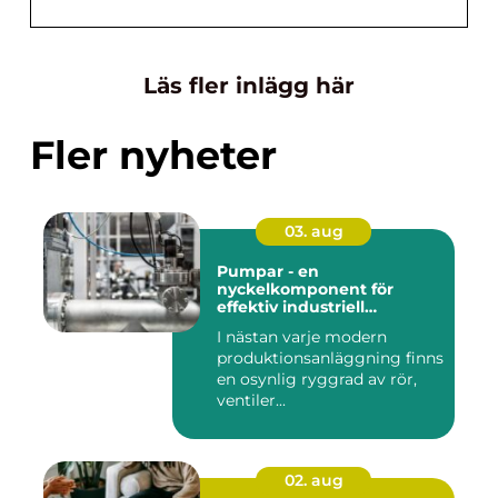
Läs fler inlägg här
Fler nyheter
03. aug
Pumpar - en
nyckelkomponent för
effektiv industriell
hantering
I nästan varje modern
produktionsanläggning finns
en osynlig ryggrad av rör,
ventiler...
02. aug