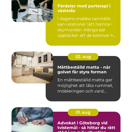
Fördelar med parterapi i
västerås
I dagens snabba samhälle
kan relationer lätt hamna i
skymundan. Många par
upptäcker att de behöver h...
02. aug
Måttbeställd matta - när
golvet får styra formen
En måttbeställd matta ger
möjlighet att låta rummet,
möbleringen och vard...
01. aug
Advokat i Göteborg vid
tvistemål - så hittar du rätt