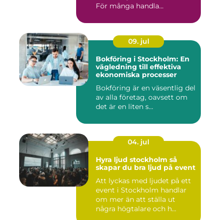
För många handla...
09. jul
Bokföring i Stockholm: En
vägledning till effektiva
ekonomiska processer
Bokföring är en väsentlig del
av alla företag, oavsett om
det är en liten s...
04. jul
Hyra ljud stockholm så
skapar du bra ljud på event
Att lyckas med ljudet på ett
event i Stockholm handlar
om mer än att ställa ut
några högtalare och h...