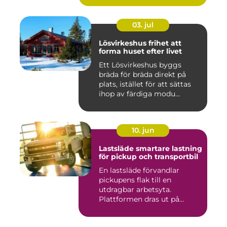
03. jul
Lösvirkeshus frihet att
forma huset efter livet
Ett Lösvirkeshus byggs
bräda för bräda direkt på
plats, istället för att sättas
ihop av färdiga modu...
10. jun
Lastsläde smartare lastning
för pickup och transportbil
En lastsläde förvandlar
pickupens flak till en
utdragbar arbetsyta.
Plattformen dras ut på
skenor, l...