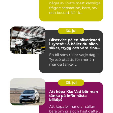
några av livets mest känsliga
frågor: separation, barn, arv
och bostad. När k...
30. jul
Bilservice på en bilverkstad
i Tyresö: Så håller du bilen
säker, trygg och värd sina
pengar
En bil som rullar varje dag i
Tyresö utsätts för mer än
många tänker ...
09. jul
Att köpa Kia: Vad bör man
tänka på inför nästa
bilköp?
Att köpa bil handlar sällan
bara om pris och hästkrafter.