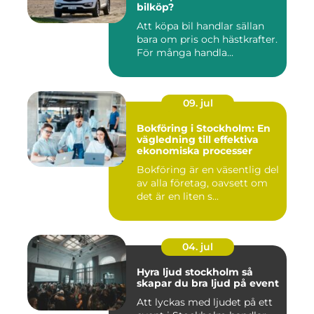
bilköp?
Att köpa bil handlar sällan
bara om pris och hästkrafter.
För många handla...
09. jul
Bokföring i Stockholm: En
vägledning till effektiva
ekonomiska processer
Bokföring är en väsentlig del
av alla företag, oavsett om
det är en liten s...
04. jul
Hyra ljud stockholm så
skapar du bra ljud på event
Att lyckas med ljudet på ett