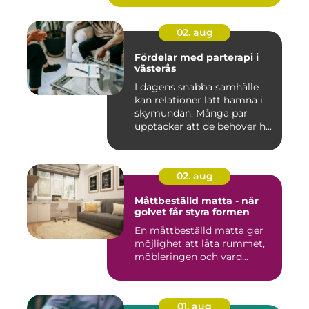
02. aug
Fördelar med parterapi i
västerås
I dagens snabba samhälle
kan relationer lätt hamna i
skymundan. Många par
upptäcker att de behöver h...
02. aug
Måttbeställd matta - när
golvet får styra formen
En måttbeställd matta ger
möjlighet att låta rummet,
möbleringen och vard...
01. aug