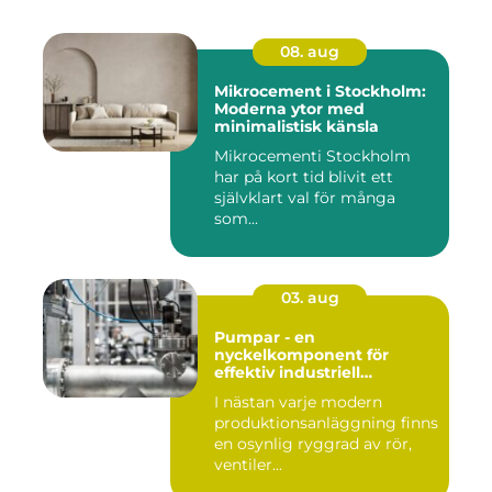
08. aug
Mikrocement i Stockholm:
Moderna ytor med
minimalistisk känsla
Mikrocementi Stockholm
har på kort tid blivit ett
självklart val för många
som...
03. aug
Pumpar - en
nyckelkomponent för
effektiv industriell
hantering
I nästan varje modern
produktionsanläggning finns
en osynlig ryggrad av rör,
ventiler...