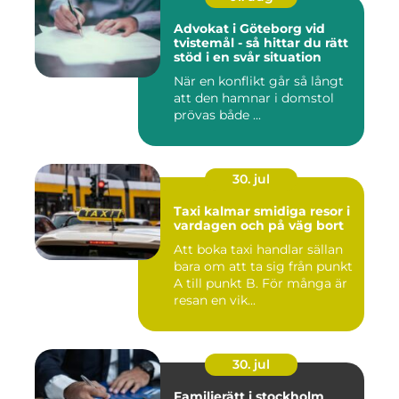
Advokat i Göteborg vid
tvistemål - så hittar du rätt
stöd i en svår situation
När en konflikt går så långt
att den hamnar i domstol
prövas både ...
30. jul
Taxi kalmar smidiga resor i
vardagen och på väg bort
Att boka taxi handlar sällan
bara om att ta sig från punkt
A till punkt B. För många är
resan en vik...
30. jul
Familjerätt i stockholm