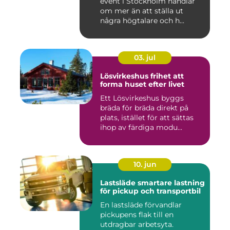
event i Stockholm handlar
om mer än att ställa ut
några högtalare och h...
03. jul
Lösvirkeshus frihet att
forma huset efter livet
Ett Lösvirkeshus byggs
bräda för bräda direkt på
plats, istället för att sättas
ihop av färdiga modu...
10. jun
Lastsläde smartare lastning
för pickup och transportbil
En lastsläde förvandlar
pickupens flak till en
utdragbar arbetsyta.