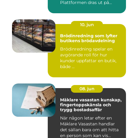
Plattformen dras ut på
skenor, l...
10. jun
Brödinredning som lyfter
butikens brödavdelning
Brödinredning spelar en
avgörande roll för hur
kunder uppfattar en butik,
både ...
08. jun
Mäklare vasastan kunskap,
fingertoppskänsla och
trygg bostadsaffär
När någon letar efter en
Mäklare Vasastan handlar
det sällan bara om att hitta
en person som kan vis...