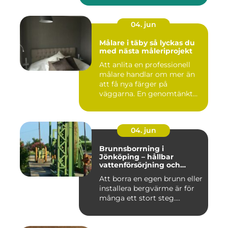
04. jun
Målare i täby så lyckas du
med nästa måleriprojekt
Att anlita en professionell
målare handlar om mer än
att få nya färger på
väggarna. En genomtänkt
må...
04. jun
Brunnsborrning i
Jönköping – hållbar
vattenförsörjning och
effektiv energilösning
Att borra en egen brunn eller
installera bergvärme är för
många ett stort steg....