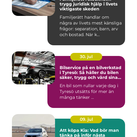
trygg juridisk hjälp i livets
viktigaste skeden
Familjerätt handlar om
några av livets mest känsliga
frågor: separation, barn, arv
och bostad. När k...
30. jul
Bilservice på en bilverkstad
i Tyresö: Så håller du bilen
säker, trygg och värd sina
pengar
En bil som rullar varje dag i
Tyresö utsätts för mer än
många tänker ...
09. jul
Att köpa Kia: Vad bör man
tänka på inför nästa