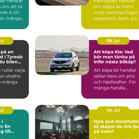
axi handlar
Familjerätt handlar
a om att ta
om några av livets
nkt A till
mest känsliga frågor
För många
separation, barn, arv
 vik...
och bostad. När k...
ul
09. jul
e på en
Att köpa Kia: Vad
d i Tyresö:
bör man tänka på
du bilen
inför nästa bilköp?
ygg och
 rullar varje
Att köpa bil handlar
 pengar
sö utsätts
sällan bara om pris
n många
och hästkrafter. För
många handla...
ul
04. jul
 i
Hyra ljud stockholm
m: En
så skapar du bra lj
 till
på event