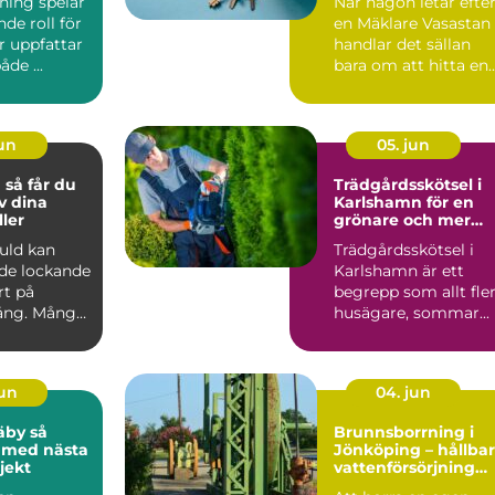
ning spelar
När någon letar efte
bostadsaffär
de roll för
en Mäklare Vasastan
r uppfattar
handlar det sällan
åde ...
bara om att hitta en
person som kan vis...
jun
05. jun
du
Trädgårdsskötsel i
v dina
Karlshamn för en
ler
grönare och mer
lättskött utemiljö
guld kan
Trädgårdsskötsel i
de lockande
Karlshamn är ett
rt på
begrepp som allt fle
ng. Många
husägare, sommar...
en, mynt
jun
04. jun
by så
Brunnsborrning i
 med nästa
Jönköping – hållbar
jekt
vattenförsörjning
och effektiv