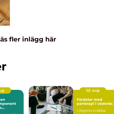
äs fler inlägg här
er
aug
02. aug
 en
Fördelar med
mponent
parterapi i västerås
iv
I dagens snabba
ll hantering