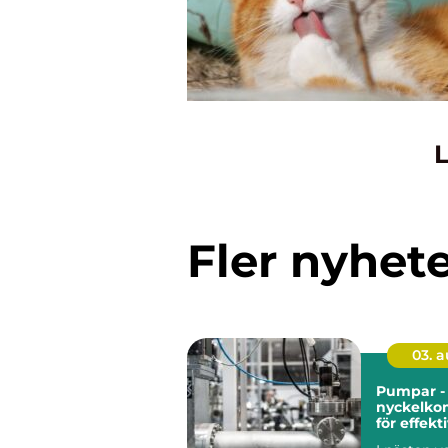
L
Fler nyhet
03. 
Pumpar -
nyckelko
för effekt
industrie