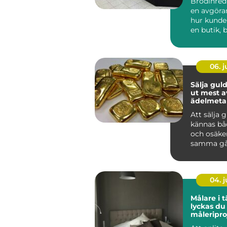
Brödinred
en avgöran
hur kunde
en butik, b
06. 
Sälja guld så får 
ut mest a
ädelmetal
Att sälja 
kännas bå
och osäke
samma gå
har smyck
eller tac...
04. 
Målare i tä
lyckas du
måleripro