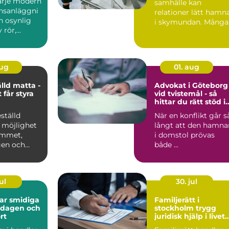
varje modern
samhälle kan
nsanläggni
relationer lätt hamn
n osynlig
i skymundan. Många
 rör,
par upptäcker att de
behöver h...
aug
01. aug
lld matta -
Advokat i Göteborg
 får styra
vid tvistemål - så
hittar du rätt stöd i
en svår situation
ställd
När en konflikt går s
 möjlighet
långt att den hamna
rummet,
i domstol prövas
gen och
både ...
ul
30. jul
diga
Familjerätt i
ardagen och
stockholm trygg
rt
juridisk hjälp i livets
viktigaste skeden