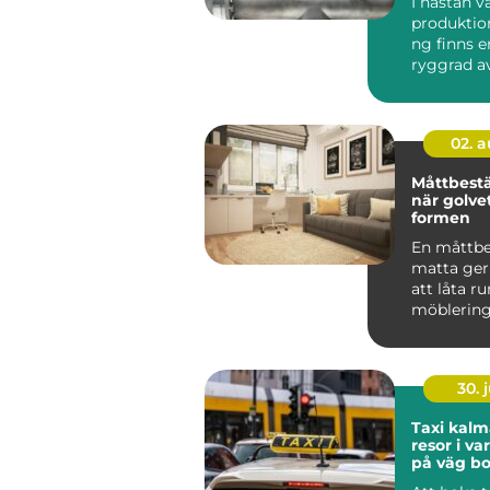
I nästan 
produktio
ng finns e
ryggrad av
ventiler...
02. 
Måttbestä
när golvet
formen
En måttbe
matta ger
att låta 
möblerin
vard...
30. j
Taxi kalmar smi
resor i v
på väg bo