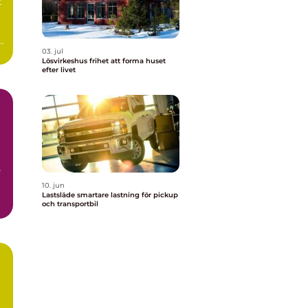
t
03. jul
Lösvirkeshus frihet att forma huset
efter livet
s
10. jun
Lastsläde smartare lastning för pickup
och transportbil