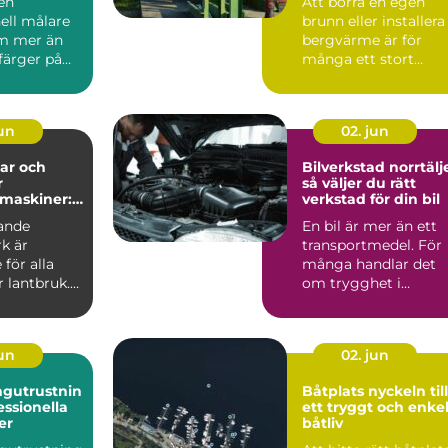
 en
Att borra en egen
energilösning
ell målare
brunn eller installera
m mer än
bergvärme är för
 färger på
många ett stort
 En
steg....
t må...
jun
02. jun
ar och
Bilverkstad norrtälj
r
så väljer du rätt
maskiner:
verkstad för din bil
ll
ande
En bil är mer än ett
r vardag på
k är
transportmedel. För
för alla
många handlar det
 lantbruk.
om trygghet i
vardagen,
möjligheten att t...
jun
02. jun
ngutrustnin
Båtplats nyckeln till
essionella
ett tryggt och enke
er
båtliv