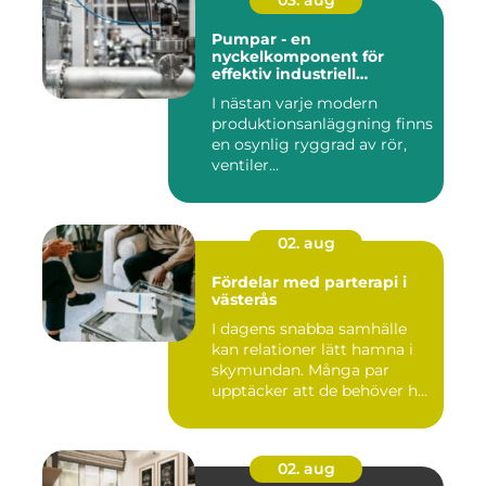
03. aug
Pumpar - en
nyckelkomponent för
effektiv industriell
hantering
I nästan varje modern
produktionsanläggning finns
en osynlig ryggrad av rör,
ventiler...
02. aug
Fördelar med parterapi i
västerås
I dagens snabba samhälle
kan relationer lätt hamna i
skymundan. Många par
upptäcker att de behöver h...
02. aug