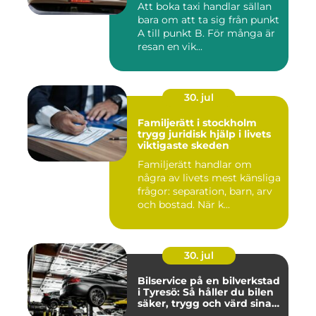
Att boka taxi handlar sällan
bara om att ta sig från punkt
A till punkt B. För många är
resan en vik...
30. jul
Familjerätt i stockholm
trygg juridisk hjälp i livets
viktigaste skeden
Familjerätt handlar om
några av livets mest känsliga
frågor: separation, barn, arv
och bostad. När k...
30. jul
Bilservice på en bilverkstad
i Tyresö: Så håller du bilen
säker, trygg och värd sina
pengar