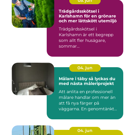
05. jun
Trädgårdsskötsel i
Karlshamn för en grönare
och mer lättskött utemiljö
Trädgårdsskötsel i
Karlshamn är ett begrepp
som allt fler husägare,
sommar...
04. jun
Målare i täby så lyckas du
med nästa måleriprojekt
Att anlita en professionell
målare handlar om mer än
att få nya färger på
väggarna. En genomtänkt
må...
04. jun