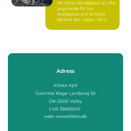
Att hitta rätt båtplats är ofta
avgörande för hur
avslappnat och smidigt
båtlivet blir. Läget i förh...
Adress
web:
www.klikko.dk