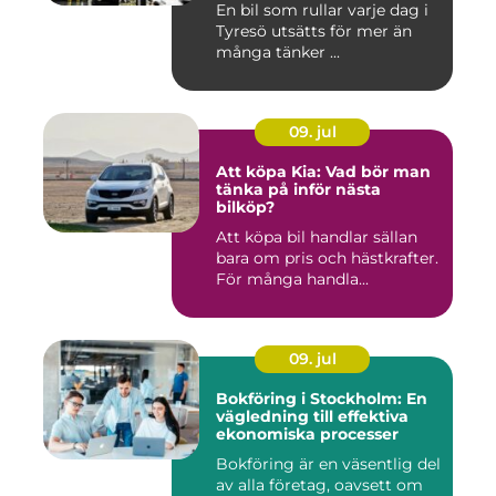
En bil som rullar varje dag i
Tyresö utsätts för mer än
många tänker ...
09. jul
Att köpa Kia: Vad bör man
tänka på inför nästa
bilköp?
Att köpa bil handlar sällan
bara om pris och hästkrafter.
För många handla...
09. jul
Bokföring i Stockholm: En
vägledning till effektiva
ekonomiska processer
Bokföring är en väsentlig del
av alla företag, oavsett om