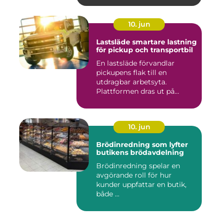
10. jun
Lastsläde smartare lastning
för pickup och transportbil
En lastsläde förvandlar
pickupens flak till en
utdragbar arbetsyta.
Plattformen dras ut på
skenor, l...
10. jun
Brödinredning som lyfter
butikens brödavdelning
Brödinredning spelar en
avgörande roll för hur
kunder uppfattar en butik,
både ...