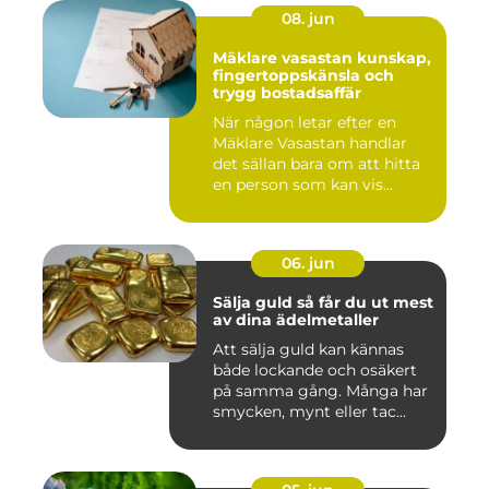
08. jun
Mäklare vasastan kunskap,
fingertoppskänsla och
trygg bostadsaffär
När någon letar efter en
Mäklare Vasastan handlar
det sällan bara om att hitta
en person som kan vis...
06. jun
Sälja guld så får du ut mest
av dina ädelmetaller
Att sälja guld kan kännas
både lockande och osäkert
på samma gång. Många har
smycken, mynt eller tac...