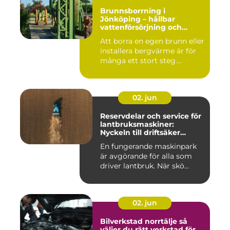
Brunnsborrning i
Jönköping – hållbar
vattenförsörjning och
effektiv energilösning
Att borra en egen brunn eller
installera bergvärme är för
många ett stort steg....
02. jun
Reservdelar och service för
lantbruksmaskiner:
Nyckeln till driftsäker
vardag på gården
En fungerande maskinpark
är avgörande för alla som
driver lantbruk. När skö...
02. jun
Bilverkstad norrtälje så
väljer du rätt verkstad för