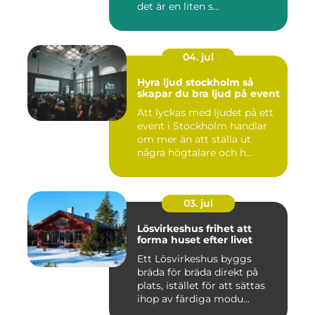
det är en liten s...
04. jul
Hyra ljud stockholm så
skapar du bra ljud på event
Att lyckas med ljudet på ett
event i Stockholm handlar
om mer än att ställa ut
några högtalare och h...
03. jul
Lösvirkeshus frihet att
forma huset efter livet
Ett Lösvirkeshus byggs
bräda för bräda direkt på
plats, istället för att sättas
ihop av färdiga modu...