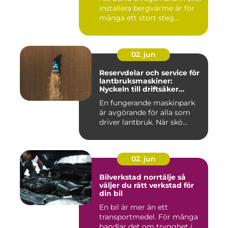
installera bergvärme är för
många ett stort steg....
02. jun
Reservdelar och service för
lantbruksmaskiner:
Nyckeln till driftsäker
vardag på gården
En fungerande maskinpark
är avgörande för alla som
driver lantbruk. När skö...
02. jun
Bilverkstad norrtälje så
väljer du rätt verkstad för
din bil
En bil är mer än ett
transportmedel. För många
handlar det om trygghet i