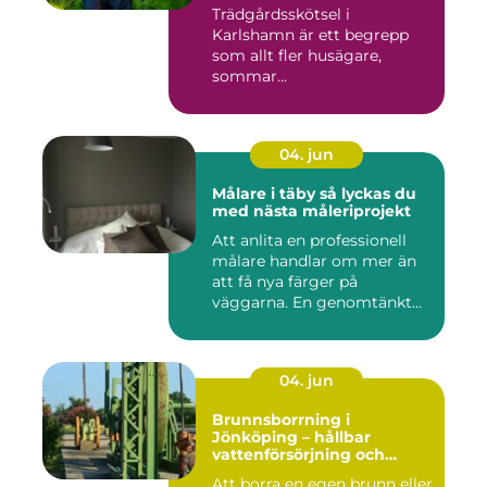
Trädgårdsskötsel i
Karlshamn är ett begrepp
som allt fler husägare,
sommar...
04. jun
Målare i täby så lyckas du
med nästa måleriprojekt
Att anlita en professionell
målare handlar om mer än
att få nya färger på
väggarna. En genomtänkt
må...
04. jun
Brunnsborrning i
Jönköping – hållbar
vattenförsörjning och
effektiv energilösning
Att borra en egen brunn eller