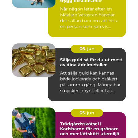
trygg bostadsaffär
När någon letar efter en
Mäklare Vasastan handlar
det sällan bara om att hitta
en person som kan vis...
06. jun
Sälja guld så får du ut mest
av dina ädelmetaller
Att sälja guld kan kännas
både lockande och osäkert
på samma gång. Många har
smycken, mynt eller tac...
05. jun
Trädgårdsskötsel i
Karlshamn för en grönare
och mer lättskött utemiljö