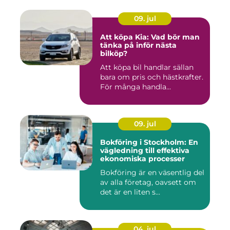
09. jul
Att köpa Kia: Vad bör man
tänka på inför nästa
bilköp?
Att köpa bil handlar sällan
bara om pris och hästkrafter.
För många handla...
09. jul
Bokföring i Stockholm: En
vägledning till effektiva
ekonomiska processer
Bokföring är en väsentlig del
av alla företag, oavsett om
det är en liten s...
04. jul