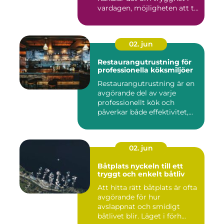
vardagen, möjligheten att t...
02. jun
Restaurangutrustning för
professionella köksmiljöer
Restaurangutrustning är en
avgörande del av varje
professionellt kök och
påverkar både effektivitet,...
02. jun
Båtplats nyckeln till ett
tryggt och enkelt båtliv
Att hitta rätt båtplats är ofta
avgörande för hur
avslappnat och smidigt
båtlivet blir. Läget i förh...