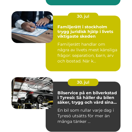
30. jul
Familjerätt i stockholm
trygg juridisk hjälp i livets
viktigaste skeden
Familjerätt handlar om
några av livets mest känsliga
frågor: separation, barn, arv
och bostad. När k...
30. jul
Bilservice på en bilverkstad
i Tyresö: Så håller du bilen
säker, trygg och värd sina
pengar
En bil som rullar varje dag i
Tyresö utsätts för mer än
många tänker ...