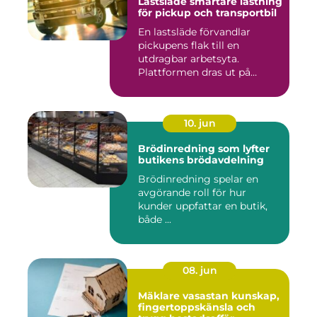
Lastsläde smartare lastning
för pickup och transportbil
En lastsläde förvandlar
pickupens flak till en
utdragbar arbetsyta.
Plattformen dras ut på
skenor, l...
10. jun
Brödinredning som lyfter
butikens brödavdelning
Brödinredning spelar en
avgörande roll för hur
kunder uppfattar en butik,
både ...
08. jun
Mäklare vasastan kunskap,
fingertoppskänsla och