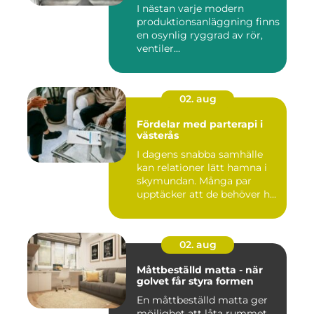
hantering
I nästan varje modern
produktionsanläggning finns
en osynlig ryggrad av rör,
ventiler...
02. aug
Fördelar med parterapi i
västerås
I dagens snabba samhälle
kan relationer lätt hamna i
skymundan. Många par
upptäcker att de behöver h...
02. aug
Måttbeställd matta - när
golvet får styra formen
En måttbeställd matta ger
möjlighet att låta rummet,