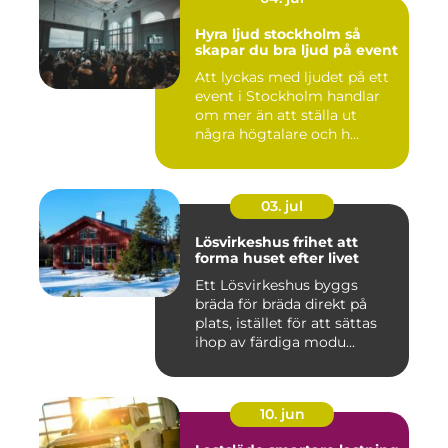
Hyra ljud stockholm så
skapar du bra ljud på event
Att lyckas med ljudet på ett
event i Stockholm handlar
om mer än att ställa ut
några högtalare och h...
03. jul
Lösvirkeshus frihet att
forma huset efter livet
Ett Lösvirkeshus byggs
bräda för bräda direkt på
plats, istället för att sättas
ihop av färdiga modu...
10. jun