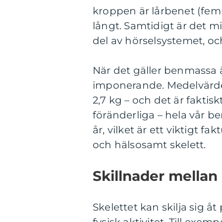
kroppen är lårbenet (femur
långt. Samtidigt är det m
del av hörselsystemet, och
När det gäller benmassa ä
imponerande. Medelvärdet
2,7 kg – och det är faktis
föränderliga – hela vår b
år, vilket är ett viktigt f
och hälsosamt skelett.
Skillnader mellan
Skelettet kan skilja sig åt