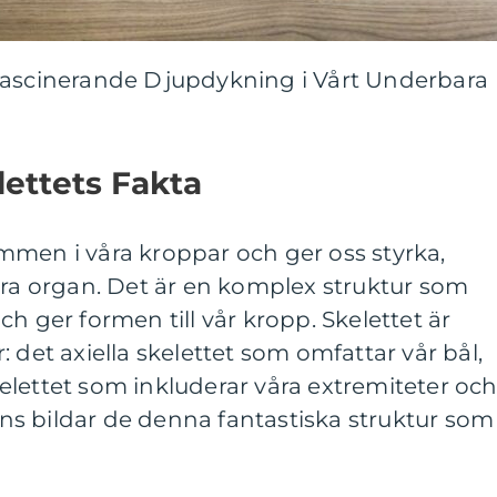
Fascinerande Djupdykning i Vårt Underbara
lettets Fakta
mmen i våra kroppar och ger oss styrka,
åra organ. Det är en komplex struktur som
h ger formen till vår kropp. Skelettet är
 det axiella skelettet som omfattar vår bål,
lettet som inkluderar våra extremiteter oc
s bildar de denna fantastiska struktur som 