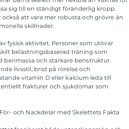
pel är barns skelett mer flexibla än vuxnas för
a sig till en ständigt föränderlig kropp.
 också att vara mer robusta och grövre än
monella skillnader.
av fysisk aktivitet. Personer som utövar
skilt belastningsbaserad träning som
ad benmassa och starkare benstruktur.
de livsstil, brist på rörelse och
tande vitamin D eller kalcium leda till
tentiellt frakturer och sjukdomar som
För- och Nackdelar med Skelettets Fakta