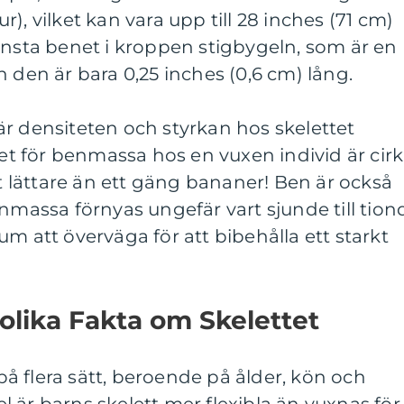
), vilket kan vara upp till 28 inches (71 cm)
insta benet i kroppen stigbygeln, som är en
 den är bara 0,25 inches (0,6 cm) lång.
r densiteten och styrkan hos skelettet
 för benmassa hos en vuxen individ är cir
kt lättare än ett gäng bananer! Ben är också
enmassa förnyas ungefär vart sjunde till tion
aktum att överväga för att bibehålla ett starkt
 olika Fakta om Skelettet
 på flera sätt, beroende på ålder, kön och