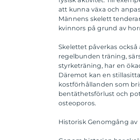
fysisk aktivitet. Till exem
att kunna växa och anpass
Männens skelett tenderar
kvinnors på grund av hor
Skelettet påverkas också 
regelbunden träning, sär
styrketräning, har en ök
Däremot kan en stillasittan
kostförhållanden som bris
bentäthetsförlust och po
osteoporos.
Historisk Genomgång av 