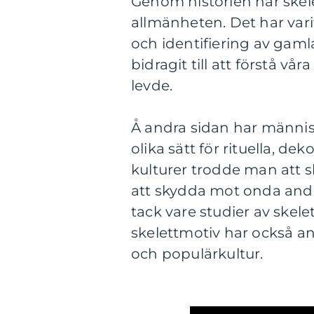
Genom historien har skel
allmänheten. Det har vari
och identifiering av gaml
bidragit till att förstå vå
levde.
Å andra sidan har männis
olika sätt för rituella, d
kulturer trodde man att 
att skydda mot onda anda
tack vare studier av skel
skelettmotiv har också 
och populärkultur.