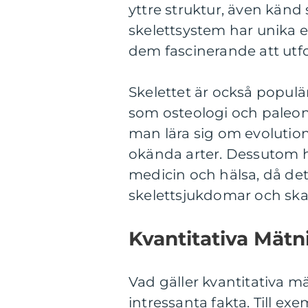
yttre struktur, även känd
skelettsystem har unika e
dem fascinerande att utfo
Skelettet är också popul
som osteologi och paleon
man lära sig om evolution
okända arter. Dessutom h
medicin och hälsa, då det
skelettsjukdomar och ska
Kvantitativa Mätn
Vad gäller kvantitativa mä
intressanta fakta. Till ex