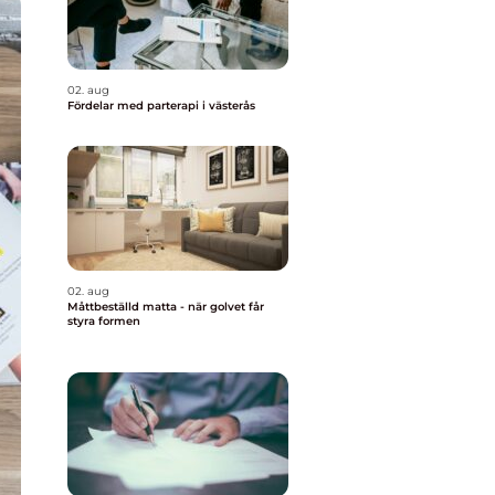
02. aug
Fördelar med parterapi i västerås
02. aug
Måttbeställd matta - när golvet får
styra formen