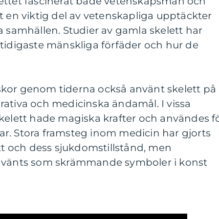
ettet fascinerat både vetenskapsmän och
t en viktig del av vetenskapliga upptäckter
a samhällen. Studier av gamla skelett har
ra tidigaste mänskliga förfäder och hur de
kor genom tiderna också använt skelett på
ekorativa och medicinska ändamål. I vissa
skelett hade magiska krafter och användes f
r. Stora framsteg inom medicin har gjorts
ett och dess sjukdomstillstånd, men
använts som skrämmande symboler i konst