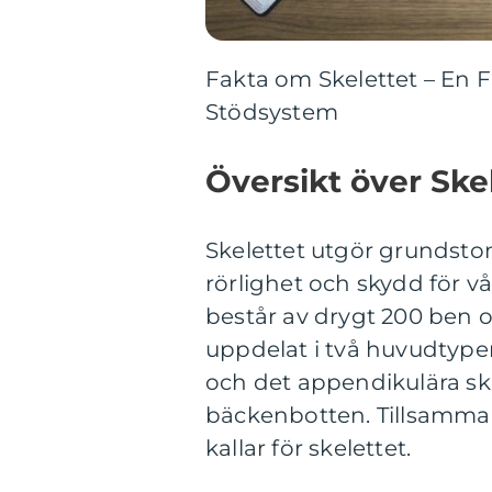
Fakta om Skelettet – En 
Stödsystem
Översikt över Ske
Skelettet utgör grundsto
rörlighet och skydd för v
består av drygt 200 ben oc
uppdelat i två huvudtyper:
och det appendikulära ske
bäckenbotten. Tillsamman
kallar för skelettet.