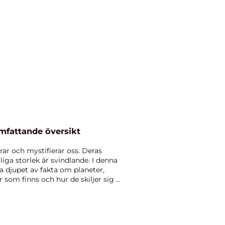
 planeter En omfattande översikt
rar och mystifierar oss. Deras
iga storlek är svindlande. I denna
a djupet av fakta om planeter,
r som finns och hur de skiljer sig ...