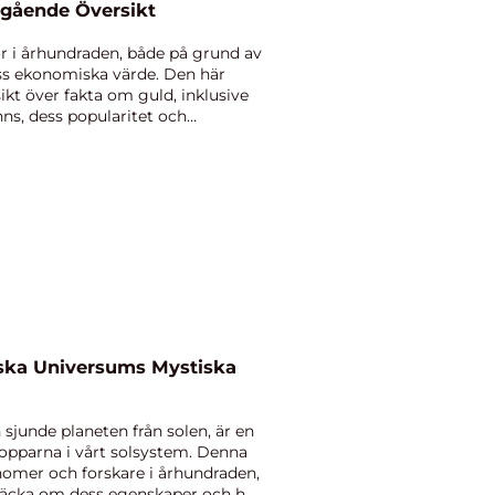
pgående Översikt
r i århundraden, både på grund av
ss ekonomiska värde. Den här
ikt över fakta om guld, inklusive
nns, dess popularitet och
rska Universums Mystiska
 sjunde planeten från solen, är en
opparna i vårt solsystem. Denna
onomer och forskare i århundraden,
äcka om dess egenskaper och h...