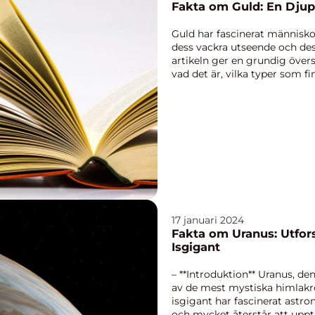
Fakta om Guld: En Dju
Guld har fascinerat människo
dess vackra utseende och de
artikeln ger en grundig övers
vad det är, vilka typer som fi
kvantitativa ...
17 januari 2024
Fakta om Uranus: Utfo
Isgigant
– **Introduktion** Uranus, den
av de mest mystiska himlakr
isgigant har fascinerat astr
och mycket återstår att uppt