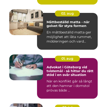
02. aug
Måttbeställd matta - när
golvet får styra formen
En måttbeställd matta ger
möjlighet att låta rummet,
möbleringen och vard...
01. aug
Advokat i Göteborg vid
tvistemål - så hittar du rätt
stöd i en svår situation
När en konflikt går så långt
att den hamnar i domstol
prövas både ...