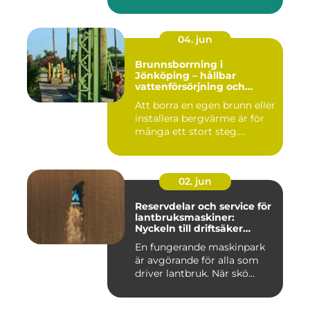
må...
04. jun
Brunnsborrning i
Jönköping – hållbar
vattenförsörjning och
effektiv energilösning
Att borra en egen brunn eller
installera bergvärme är för
många ett stort steg....
02. jun
Reservdelar och service för
lantbruksmaskiner:
Nyckeln till driftsäker
vardag på gården
En fungerande maskinpark
är avgörande för alla som
driver lantbruk. När skö...