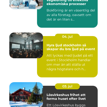
vägledning till effektiva
ekonomiska processer
Bokföring är en väsentlig del
av alla företag, oavsett om
det är en liten s...
04. jul
Hyra ljud stockholm så
skapar du bra ljud på event
Att lyckas med ljudet på ett
event i Stockholm handlar
om mer än att ställa ut
några högtalare och h...
03. jul
Lösvirkeshus frihet att
forma huset efter livet
Ett Lösvirkeshus byggs