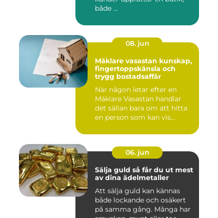
både ...
08. jun
Mäklare vasastan kunskap,
fingertoppskänsla och
trygg bostadsaffär
När någon letar efter en
Mäklare Vasastan handlar
det sällan bara om att hitta
en person som kan vis...
06. jun
Sälja guld så får du ut mest
av dina ädelmetaller
Att sälja guld kan kännas
både lockande och osäkert
på samma gång. Många har