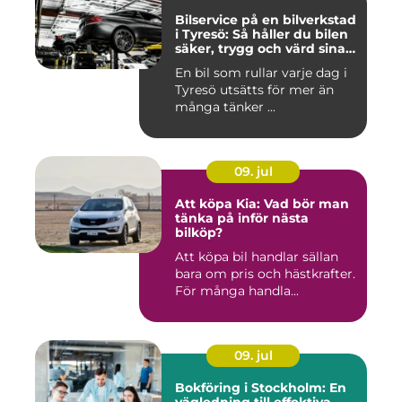
Bilservice på en bilverkstad
i Tyresö: Så håller du bilen
säker, trygg och värd sina
pengar
En bil som rullar varje dag i
Tyresö utsätts för mer än
många tänker ...
09. jul
Att köpa Kia: Vad bör man
tänka på inför nästa
bilköp?
Att köpa bil handlar sällan
bara om pris och hästkrafter.
För många handla...
09. jul
Bokföring i Stockholm: En