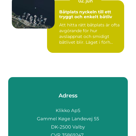
02. jun
Båtplats nyckeln till ett
tryggt och enkelt båtliv
Att hitta rätt båtplats är ofta
avgörande för hur
avslappnat och smidigt
båtlivet blir. Läget i förh...
Adress