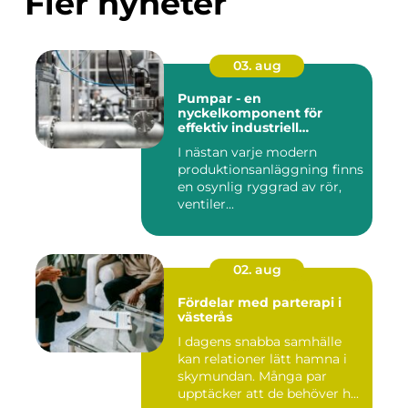
Fler nyheter
03. aug
Pumpar - en
nyckelkomponent för
effektiv industriell
hantering
I nästan varje modern
produktionsanläggning finns
en osynlig ryggrad av rör,
ventiler...
02. aug
Fördelar med parterapi i
västerås
I dagens snabba samhälle
kan relationer lätt hamna i
skymundan. Många par
upptäcker att de behöver h...