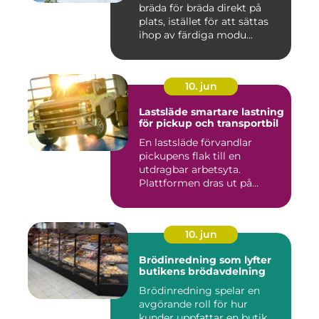
bräda för bräda direkt på
plats, istället för att sättas
ihop av färdiga modu...
10. jun
Lastsläde smartare lastning
för pickup och transportbil
En lastsläde förvandlar
pickupens flak till en
utdragbar arbetsyta.
Plattformen dras ut på
skenor, l...
10. jun
Brödinredning som lyfter
butikens brödavdelning
Brödinredning spelar en
avgörande roll för hur
kunder uppfattar en butik,