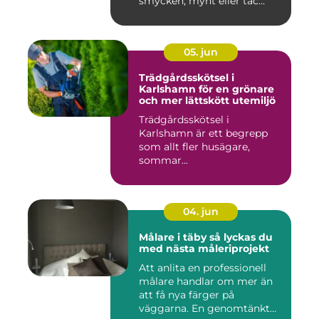
smycken, mynt eller tac...
05. jun
Trädgårdsskötsel i
Karlshamn för en grönare
och mer lättskött utemiljö
Trädgårdsskötsel i
Karlshamn är ett begrepp
som allt fler husägare,
sommar...
04. jun
Målare i täby så lyckas du
med nästa måleriprojekt
Att anlita en professionell
målare handlar om mer än
att få nya färger på
väggarna. En genomtänkt