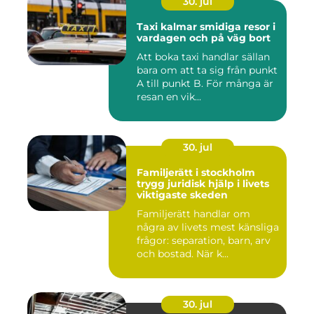
30. jul
Taxi kalmar smidiga resor i
vardagen och på väg bort
Att boka taxi handlar sällan
bara om att ta sig från punkt
A till punkt B. För många är
resan en vik...
30. jul
Familjerätt i stockholm
trygg juridisk hjälp i livets
viktigaste skeden
Familjerätt handlar om
några av livets mest känsliga
frågor: separation, barn, arv
och bostad. När k...
30. jul