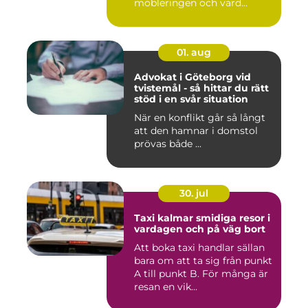
möbleringen och vard...
01. aug
Advokat i Göteborg vid
tvistemål - så hittar du rätt
stöd i en svår situation
När en konflikt går så långt
att den hamnar i domstol
prövas både ...
30. jul
Taxi kalmar smidiga resor i
vardagen och på väg bort
Att boka taxi handlar sällan
bara om att ta sig från punkt
A till punkt B. För många är
resan en vik...