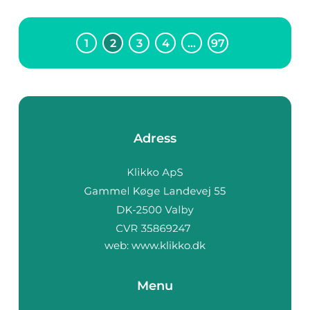
1
2
3
4
…
97
Adress
web:
www.klikko.dk
Menu