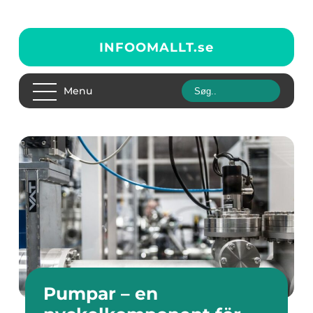
INFOOMALLT.
se
Menu
Pumpar – en