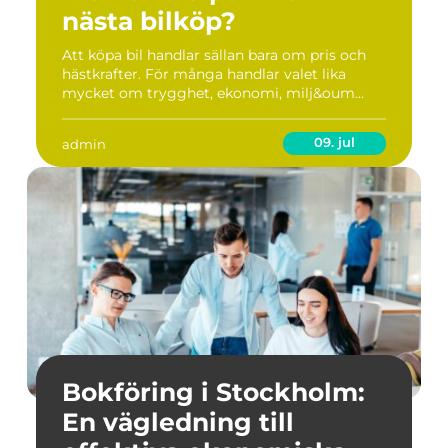
nästa bilköp?
Att köpa bil handlar sällan bara om pris och
hästkrafter. För många handlar valet lika
mycket om trygghet, ekonomi, milj&oum...
09. jul
admin
Bokföring i Stockholm:
En vägledning till