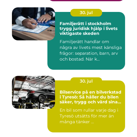
30. jul
Familjerätt i stockholm
trygg juridisk hjälp i livets
viktigaste skeden
Familjerätt handlar om
några av livets mest känsliga
frågor: separation, barn, arv
och bostad. När k...
30. jul
Bilservice på en bilverkstad
i Tyresö: Så håller du bilen
säker, trygg och värd sina
pengar
En bil som rullar varje dag i
Tyresö utsätts för mer än
många tänker ...