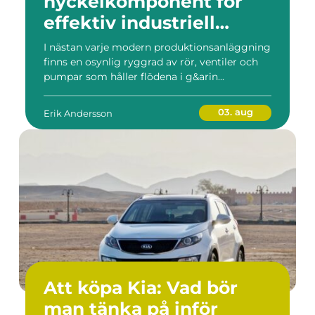
nyckelkomponent för
effektiv industriell
hantering
I nästan varje modern produktionsanläggning
finns en osynlig ryggrad av rör, ventiler och
pumpar som håller flödena i g&arin...
03. aug
Erik Andersson
Att köpa Kia: Vad bör
man tänka på inför