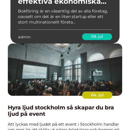
effektiva ekonomiska
processer
Bokföring är en väsentlig del av alla företag,
oavsett om det är en liten startup eller ett
stort multinationellt företa...
09. jul
admin
04. jul
Hyra ljud stockholm så skapar du bra
ljud på event
Att lyckas med ljudet på ett event i Stockholm handlar
om mer än att ställa ut några högtalare och hoppas på