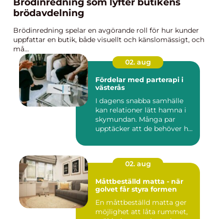
Brödinredning som lyfter butikens
brödavdelning
Brödinredning spelar en avgörande roll för hur kunder
uppfattar en butik, både visuellt och känslomässigt, och
må...
02. aug
Fördelar med parterapi i
västerås
I dagens snabba samhälle
kan relationer lätt hamna i
skymundan. Många par
upptäcker att de behöver h...
02. aug
Måttbeställd matta - när
golvet får styra formen
En måttbeställd matta ger
möjlighet att låta rummet,