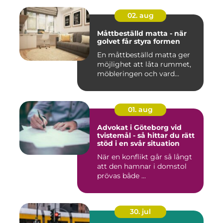
02. aug
Måttbeställd matta - när
golvet får styra formen
En måttbeställd matta ger
möjlighet att låta rummet,
möbleringen och vard...
01. aug
Advokat i Göteborg vid
tvistemål - så hittar du rätt
stöd i en svår situation
När en konflikt går så långt
att den hamnar i domstol
prövas både ...
30. jul