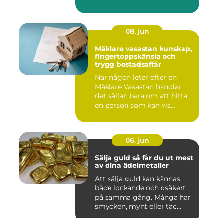
08. jun
Mäklare vasastan kunskap,
fingertoppskänsla och
trygg bostadsaffär
När någon letar efter en
Mäklare Vasastan handlar
det sällan bara om att hitta
en person som kan vis...
06. jun
Sälja guld så får du ut mest
av dina ädelmetaller
Att sälja guld kan kännas
både lockande och osäkert
på samma gång. Många har
smycken, mynt eller tac...