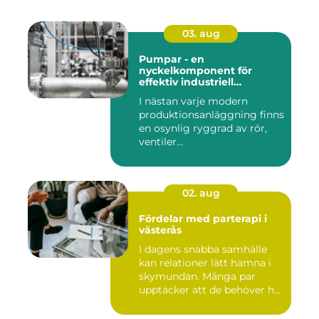
03. aug
Pumpar - en
nyckelkomponent för
effektiv industriell
hantering
I nästan varje modern
produktionsanläggning finns
en osynlig ryggrad av rör,
ventiler...
02. aug
Fördelar med parterapi i
västerås
I dagens snabba samhälle
kan relationer lätt hamna i
skymundan. Många par
upptäcker att de behöver h...