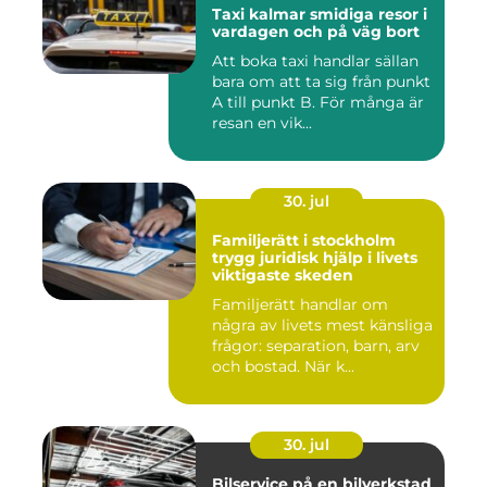
Taxi kalmar smidiga resor i
vardagen och på väg bort
Att boka taxi handlar sällan
bara om att ta sig från punkt
A till punkt B. För många är
resan en vik...
30. jul
Familjerätt i stockholm
trygg juridisk hjälp i livets
viktigaste skeden
Familjerätt handlar om
några av livets mest känsliga
frågor: separation, barn, arv
och bostad. När k...
30. jul
Bilservice på en bilverkstad