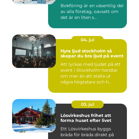
Bokföring är en väsentlig del
av alla företag, oavsett om
det är en liten s...
04. jul
Hyra ljud stockholm så
skapar du bra ljud på event
Att lyckas med ljudet på ett
event i Stockholm handlar
om mer än att ställa ut
några högtalare och h...
03. jul
Lösvirkeshus frihet att
forma huset efter livet
Ett Lösvirkeshus byggs
bräda för bräda direkt på