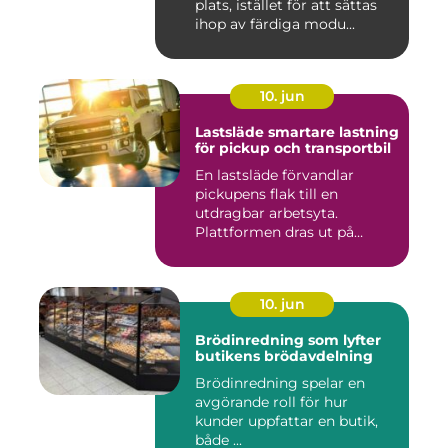
plats, istället för att sättas
ihop av färdiga modu...
10. jun
Lastsläde smartare lastning
för pickup och transportbil
En lastsläde förvandlar
pickupens flak till en
utdragbar arbetsyta.
Plattformen dras ut på
skenor, l...
10. jun
Brödinredning som lyfter
butikens brödavdelning
Brödinredning spelar en
avgörande roll för hur
kunder uppfattar en butik,
både ...