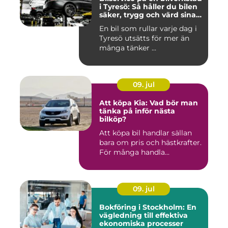
i Tyresö: Så håller du bilen
säker, trygg och värd sina
pengar
En bil som rullar varje dag i
Tyresö utsätts för mer än
många tänker ...
09. jul
Att köpa Kia: Vad bör man
tänka på inför nästa
bilköp?
Att köpa bil handlar sällan
bara om pris och hästkrafter.
För många handla...
09. jul
Bokföring i Stockholm: En
vägledning till effektiva
ekonomiska processer