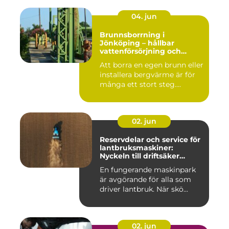
04. jun
Brunnsborrning i
Jönköping – hållbar
vattenförsörjning och
effektiv energilösning
Att borra en egen brunn eller
installera bergvärme är för
många ett stort steg....
02. jun
Reservdelar och service för
lantbruksmaskiner:
Nyckeln till driftsäker
vardag på gården
En fungerande maskinpark
är avgörande för alla som
driver lantbruk. När skö...
02. jun