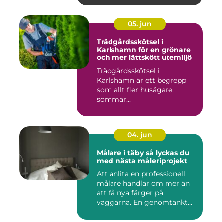
05. jun
Trädgårdsskötsel i
Karlshamn för en grönare
och mer lättskött utemiljö
Trädgårdsskötsel i
Karlshamn är ett begrepp
som allt fler husägare,
sommar...
04. jun
Målare i täby så lyckas du
med nästa måleriprojekt
Att anlita en professionell
målare handlar om mer än
att få nya färger på
väggarna. En genomtänkt
må...