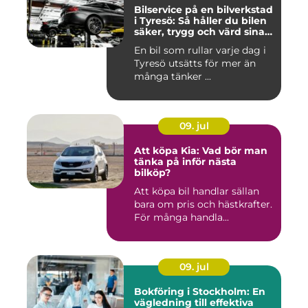
Bilservice på en bilverkstad
i Tyresö: Så håller du bilen
säker, trygg och värd sina
pengar
En bil som rullar varje dag i
Tyresö utsätts för mer än
många tänker ...
09. jul
Att köpa Kia: Vad bör man
tänka på inför nästa
bilköp?
Att köpa bil handlar sällan
bara om pris och hästkrafter.
För många handla...
09. jul
Bokföring i Stockholm: En
vägledning till effektiva