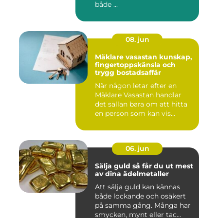
både ...
08. jun
Mäklare vasastan kunskap,
fingertoppskänsla och
trygg bostadsaffär
När någon letar efter en
Mäklare Vasastan handlar
det sällan bara om att hitta
en person som kan vis...
06. jun
Sälja guld så får du ut mest
av dina ädelmetaller
Att sälja guld kan kännas
både lockande och osäkert
på samma gång. Många har
smycken, mynt eller tac...