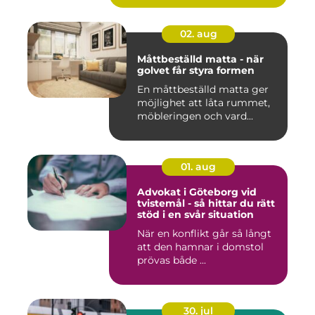
02. aug
Måttbeställd matta - när
golvet får styra formen
En måttbeställd matta ger
möjlighet att låta rummet,
möbleringen och vard...
01. aug
Advokat i Göteborg vid
tvistemål - så hittar du rätt
stöd i en svår situation
När en konflikt går så långt
att den hamnar i domstol
prövas både ...
30. jul