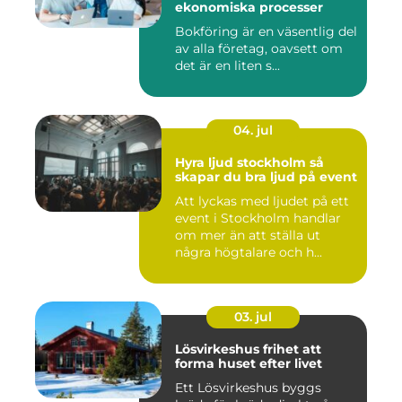
ekonomiska processer
Bokföring är en väsentlig del
av alla företag, oavsett om
det är en liten s...
04. jul
Hyra ljud stockholm så
skapar du bra ljud på event
Att lyckas med ljudet på ett
event i Stockholm handlar
om mer än att ställa ut
några högtalare och h...
03. jul
Lösvirkeshus frihet att
forma huset efter livet
Ett Lösvirkeshus byggs