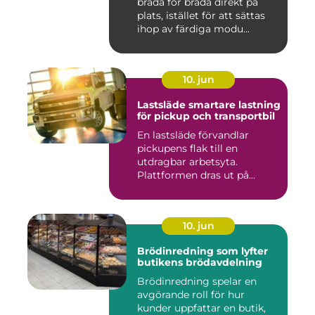
bräda för bräda direkt på
plats, istället för att sättas
ihop av färdiga modu...
10. jun
Lastsläde smartare lastning
för pickup och transportbil
En lastsläde förvandlar
pickupens flak till en
utdragbar arbetsyta.
Plattformen dras ut på
skenor, l...
10. jun
Brödinredning som lyfter
butikens brödavdelning
Brödinredning spelar en
avgörande roll för hur
kunder uppfattar en butik,