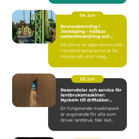
04. jun
Brunnsborrning i
Jönköping – hållbar
vattenförsörjning och
effektiv energilösning
Att borra en egen brunn eller
installera bergvärme är för
många ett stort steg....
02. jun
Reservdelar och service för
lantbruksmaskiner:
Nyckeln till driftsäker
vardag på gården
En fungerande maskinpark
är avgörande för alla som
driver lantbruk. När skö...