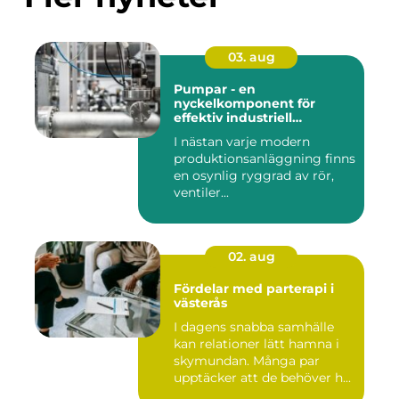
03. aug
Pumpar - en
nyckelkomponent för
effektiv industriell
hantering
I nästan varje modern
produktionsanläggning finns
en osynlig ryggrad av rör,
ventiler...
02. aug
Fördelar med parterapi i
västerås
I dagens snabba samhälle
kan relationer lätt hamna i
skymundan. Många par
upptäcker att de behöver h...