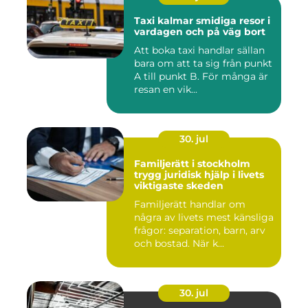
Taxi kalmar smidiga resor i
vardagen och på väg bort
Att boka taxi handlar sällan
bara om att ta sig från punkt
A till punkt B. För många är
resan en vik...
30. jul
Familjerätt i stockholm
trygg juridisk hjälp i livets
viktigaste skeden
Familjerätt handlar om
några av livets mest känsliga
frågor: separation, barn, arv
och bostad. När k...
30. jul