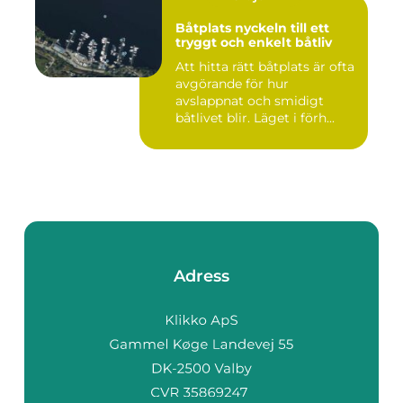
Båtplats nyckeln till ett
tryggt och enkelt båtliv
Att hitta rätt båtplats är ofta
avgörande för hur
avslappnat och smidigt
båtlivet blir. Läget i förh...
Adress