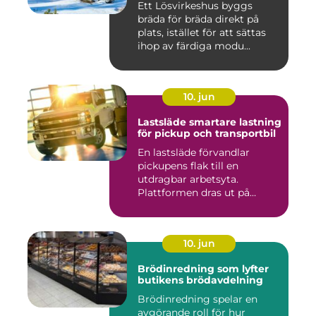
Ett Lösvirkeshus byggs
bräda för bräda direkt på
plats, istället för att sättas
ihop av färdiga modu...
10. jun
Lastsläde smartare lastning
för pickup och transportbil
En lastsläde förvandlar
pickupens flak till en
utdragbar arbetsyta.
Plattformen dras ut på
skenor, l...
10. jun
Brödinredning som lyfter
butikens brödavdelning
Brödinredning spelar en
avgörande roll för hur