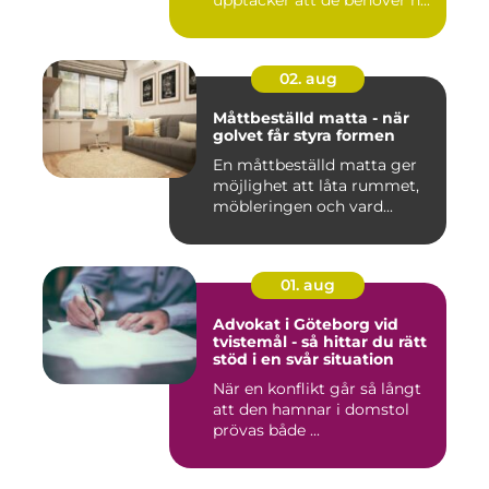
upptäcker att de behöver h...
02. aug
Måttbeställd matta - när
golvet får styra formen
En måttbeställd matta ger
möjlighet att låta rummet,
möbleringen och vard...
01. aug
Advokat i Göteborg vid
tvistemål - så hittar du rätt
stöd i en svår situation
När en konflikt går så långt
att den hamnar i domstol
prövas både ...