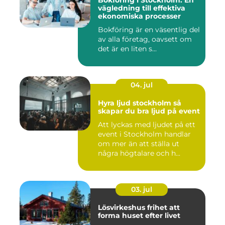
Bokföring i Stockholm: En
vägledning till effektiva
ekonomiska processer
Bokföring är en väsentlig del
av alla företag, oavsett om
det är en liten s...
04. jul
Hyra ljud stockholm så
skapar du bra ljud på event
Att lyckas med ljudet på ett
event i Stockholm handlar
om mer än att ställa ut
några högtalare och h...
03. jul
Lösvirkeshus frihet att
forma huset efter livet