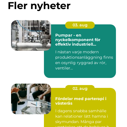
Fler nyheter
03. aug
Pumpar - en
nyckelkomponent för
effektiv industriell
hantering
I nästan varje modern
produktionsanläggning finns
en osynlig ryggrad av rör,
ventiler...
02. aug
Fördelar med parterapi i
västerås
I dagens snabba samhälle
kan relationer lätt hamna i
skymundan. Många par