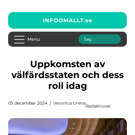
INFOOMALLT.
se
Menu
Uppkomsten av
välfärdsstaten och dess
roll idag
05 december 2024
Veronica Urena
Redaktionel