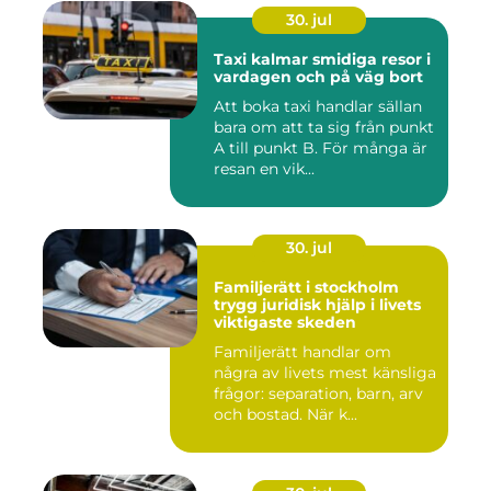
30. jul
Taxi kalmar smidiga resor i
vardagen och på väg bort
Att boka taxi handlar sällan
bara om att ta sig från punkt
A till punkt B. För många är
resan en vik...
30. jul
Familjerätt i stockholm
trygg juridisk hjälp i livets
viktigaste skeden
Familjerätt handlar om
några av livets mest känsliga
frågor: separation, barn, arv
och bostad. När k...