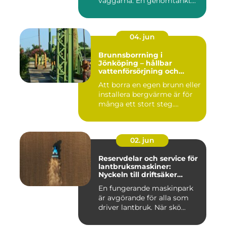
väggarna. En genomtänkt
må...
04. jun
Brunnsborrning i
Jönköping – hållbar
vattenförsörjning och
effektiv energilösning
Att borra en egen brunn eller
installera bergvärme är för
många ett stort steg....
02. jun
Reservdelar och service för
lantbruksmaskiner:
Nyckeln till driftsäker
vardag på gården
En fungerande maskinpark
är avgörande för alla som
driver lantbruk. När skö...