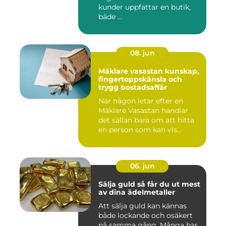
kunder uppfattar en butik,
både ...
08. jun
Mäklare vasastan kunskap,
fingertoppskänsla och
trygg bostadsaffär
När någon letar efter en
Mäklare Vasastan handlar
det sällan bara om att hitta
en person som kan vis...
06. jun
Sälja guld så får du ut mest
av dina ädelmetaller
Att sälja guld kan kännas
både lockande och osäkert
på samma gång. Många har