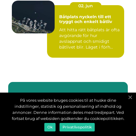
02. jun
Båtplats nyckeln till ett
tryggt och enkelt båtliv
Att hitta rätt båtplats är ofta
avgörande för hur
avslappnat och smidigt
båtlivet blir. Läget i förh...
Adress
På vores website bruges cookies til at huske dine
indstillinger, statistik og personalisering af indhold og
annoncer. Denne information deles med tredjepart. Ved
fortsat brug af websiden godkender du cookiepolitikken.
Ok
Privatlivspolitik