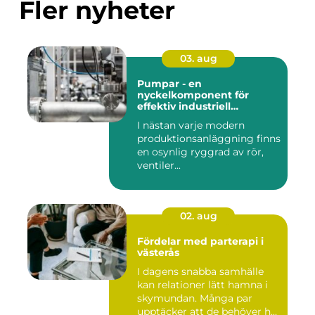
Fler nyheter
03. aug
Pumpar - en
nyckelkomponent för
effektiv industriell
hantering
I nästan varje modern
produktionsanläggning finns
en osynlig ryggrad av rör,
ventiler...
02. aug
Fördelar med parterapi i
västerås
I dagens snabba samhälle
kan relationer lätt hamna i
skymundan. Många par
upptäcker att de behöver h...