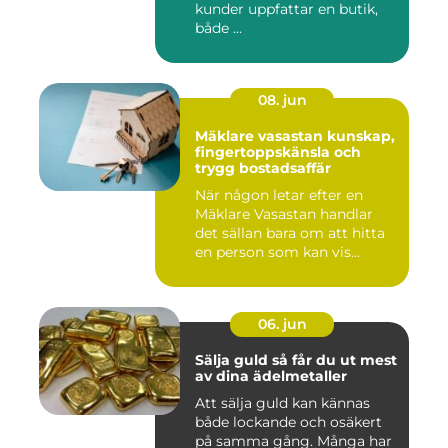
kunder uppfattar en butik,
både ...
08. jun
Mäklare vasastan kunskap,
fingertoppskänsla och
trygg bostadsaffär
När någon letar efter en
Mäklare Vasastan handlar
det sällan bara om att hitta
en person som kan vis...
06. jun
Sälja guld så får du ut mest
av dina ädelmetaller
Att sälja guld kan kännas
både lockande och osäkert
på samma gång. Många har