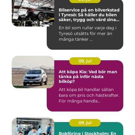
Bilservice på en bilverkstad
i Tyresö: Så håller du bilen
säker, trygg och värd sina
pengar
En bil som rullar varje dag i
Tyresö utsätts för mer än
många tänker ...
09. jul
Att köpa Kia: Vad bör man
tänka på inför nästa
bilköp?
Att köpa bil handlar sällan
bara om pris och hästkrafter.
För många handla...
09. jul
Bokföring i Stockholm: En