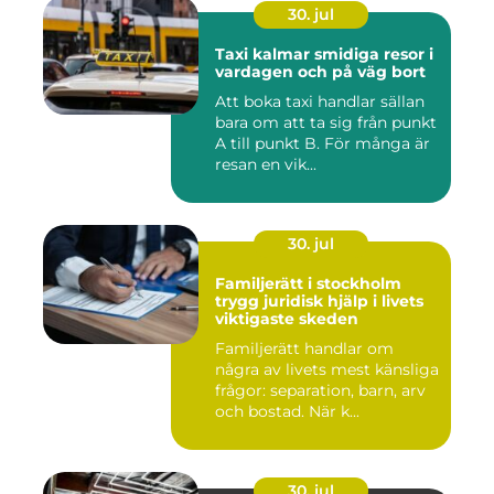
30. jul
Taxi kalmar smidiga resor i
vardagen och på väg bort
Att boka taxi handlar sällan
bara om att ta sig från punkt
A till punkt B. För många är
resan en vik...
30. jul
Familjerätt i stockholm
trygg juridisk hjälp i livets
viktigaste skeden
Familjerätt handlar om
några av livets mest känsliga
frågor: separation, barn, arv
och bostad. När k...
30. jul