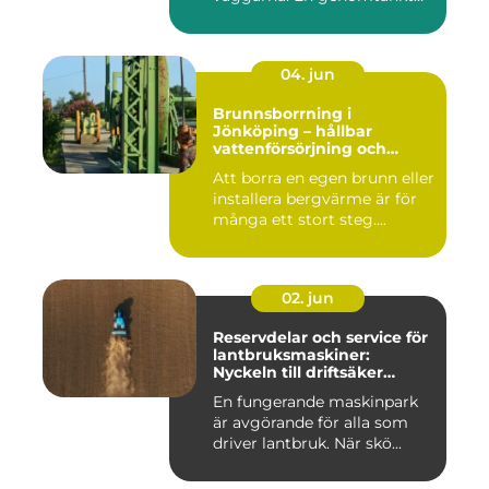
må...
04. jun
Brunnsborrning i
Jönköping – hållbar
vattenförsörjning och
effektiv energilösning
Att borra en egen brunn eller
installera bergvärme är för
många ett stort steg....
02. jun
Reservdelar och service för
lantbruksmaskiner:
Nyckeln till driftsäker
vardag på gården
En fungerande maskinpark
är avgörande för alla som
driver lantbruk. När skö...