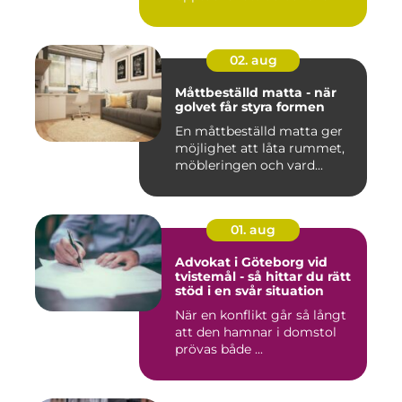
02. aug
Måttbeställd matta - när
golvet får styra formen
En måttbeställd matta ger
möjlighet att låta rummet,
möbleringen och vard...
01. aug
Advokat i Göteborg vid
tvistemål - så hittar du rätt
stöd i en svår situation
När en konflikt går så långt
att den hamnar i domstol
prövas både ...