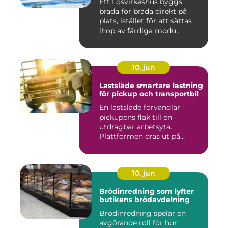
Ett Lösvirkeshus byggs
bräda för bräda direkt på
plats, istället för att sättas
ihop av färdiga modu...
10. jun
Lastsläde smartare lastning
för pickup och transportbil
En lastsläde förvandlar
pickupens flak till en
utdragbar arbetsyta.
Plattformen dras ut på
skenor, l...
10. jun
Brödinredning som lyfter
butikens brödavdelning
Brödinredning spelar en
avgörande roll för hur