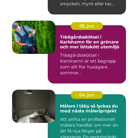
smycken, mynt eller tac...
05. jun
Trädgårdsskötsel i
Karlshamn för en grönare
och mer lättskött utemiljö
Trädgårdsskötsel i
Karlshamn är ett begrepp
som allt fler husägare,
sommar...
04. jun
Målare i täby så lyckas du
med nästa måleriprojekt
Att anlita en professionell
målare handlar om mer än
att få nya färger på
väggarna. En genomtänkt