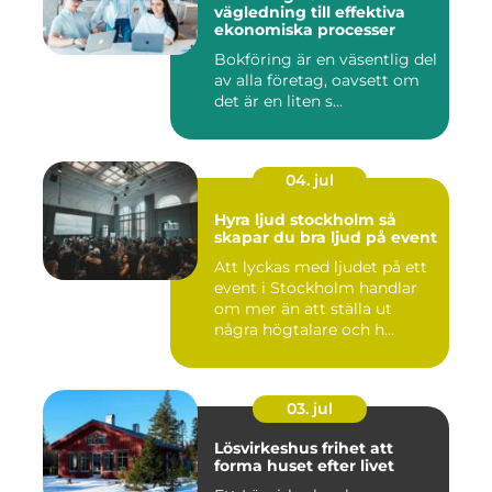
vägledning till effektiva
ekonomiska processer
Bokföring är en väsentlig del
av alla företag, oavsett om
det är en liten s...
04. jul
Hyra ljud stockholm så
skapar du bra ljud på event
Att lyckas med ljudet på ett
event i Stockholm handlar
om mer än att ställa ut
några högtalare och h...
03. jul
Lösvirkeshus frihet att
forma huset efter livet