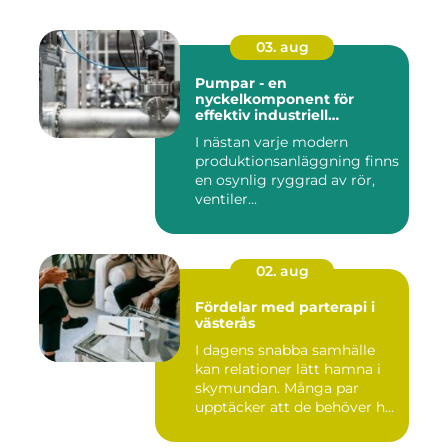
03. aug
Pumpar - en
nyckelkomponent för
effektiv industriell
hantering
I nästan varje modern
produktionsanläggning finns
en osynlig ryggrad av rör,
ventiler...
02. aug
Fördelar med parterapi i
västerås
I dagens snabba samhälle
kan relationer lätt hamna i
skymundan. Många par
upptäcker att de behöver h...