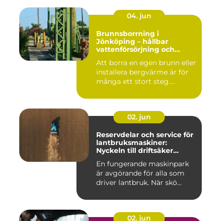
04. jun
Brunnsborrning i
Jönköping – hållbar
vattenförsörjning och
effektiv energilösning
Att borra en egen brunn eller
installera bergvärme är för
många ett stort steg....
02. jun
Reservdelar och service för
lantbruksmaskiner:
Nyckeln till driftsäker
vardag på gården
En fungerande maskinpark
är avgörande för alla som
driver lantbruk. När skö...
02. jun