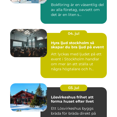
Bokföring är en väsentlig del
av alla företag, oavsett om
det är en liten s...
04. jul
Hyra ljud stockholm så
skapar du bra ljud på event
Att lyckas med ljudet på ett
event i Stockholm handlar
om mer än att ställa ut
några högtalare och h...
03. jul
Lösvirkeshus frihet att
forma huset efter livet
Ett Lösvirkeshus byggs
bräda för bräda direkt på