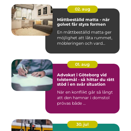
02. aug
Måttbeställd matta - när
golvet får styra formen
En måttbeställd matta ger
möjlighet att låta rummet,
möbleringen och vard...
01. aug
Advokat i Göteborg vid
tvistemål - så hittar du rätt
stöd i en svår situation
När en konflikt går så långt
att den hamnar i domstol
prövas både ...
30. jul