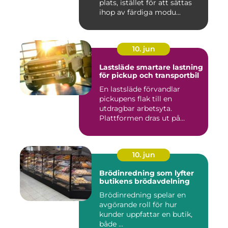
plats, istället för att sättas
ihop av färdiga modu...
10. jun
Lastsläde smartare lastning
för pickup och transportbil
En lastsläde förvandlar
pickupens flak till en
utdragbar arbetsyta.
Plattformen dras ut på
skenor, l...
10. jun
Brödinredning som lyfter
butikens brödavdelning
Brödinredning spelar en
avgörande roll för hur
kunder uppfattar en butik,
både ...