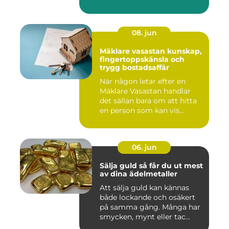
08. jun
Mäklare vasastan kunskap,
fingertoppskänsla och
trygg bostadsaffär
När någon letar efter en
Mäklare Vasastan handlar
det sällan bara om att hitta
en person som kan vis...
06. jun
Sälja guld så får du ut mest
av dina ädelmetaller
Att sälja guld kan kännas
både lockande och osäkert
på samma gång. Många har
smycken, mynt eller tac...