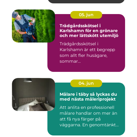
05. jun
Trädgårdsskötsel i
Karlshamn för en grönare
och mer lättskött utemiljö
Trädgårdsskötsel i
Karlshamn är ett begrepp
som allt fler husägare,
sommar...
04. jun
Målare i täby så lyckas du
med nästa måleriprojekt
Att anlita en professionell
målare handlar om mer än
att få nya färger på
väggarna. En genomtänkt
må...