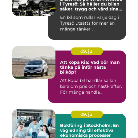
i Tyresö: Så håller du bilen
säker, trygg och värd sina
pengar
En bil som rullar varje dag i
Tyresö utsätts för mer än
många tänker ...
09. jul
Att köpa Kia: Vad bör man
tänka på inför nästa
bilköp?
Att köpa bil handlar sällan
bara om pris och hästkrafter.
För många handla...
09. jul
Bokföring i Stockholm: En
vägledning till effektiva
ekonomiska processer