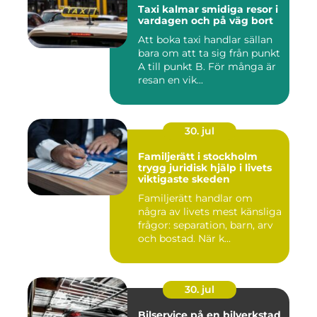
Taxi kalmar smidiga resor i
vardagen och på väg bort
Att boka taxi handlar sällan
bara om att ta sig från punkt
A till punkt B. För många är
resan en vik...
30. jul
Familjerätt i stockholm
trygg juridisk hjälp i livets
viktigaste skeden
Familjerätt handlar om
några av livets mest känsliga
frågor: separation, barn, arv
och bostad. När k...
30. jul
Bilservice på en bilverkstad