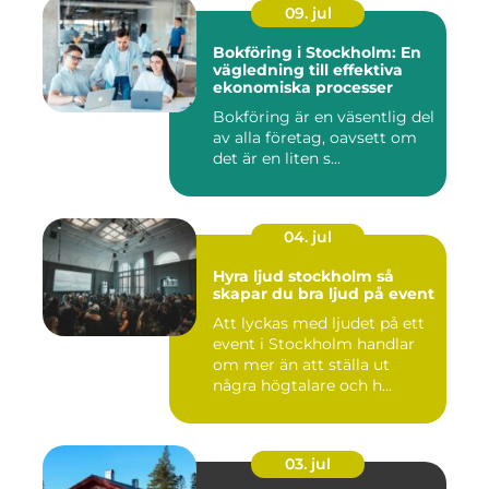
09. jul
Bokföring i Stockholm: En
vägledning till effektiva
ekonomiska processer
Bokföring är en väsentlig del
av alla företag, oavsett om
det är en liten s...
04. jul
Hyra ljud stockholm så
skapar du bra ljud på event
Att lyckas med ljudet på ett
event i Stockholm handlar
om mer än att ställa ut
några högtalare och h...
03. jul