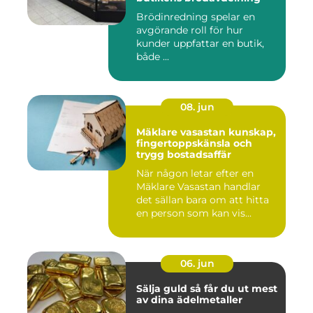
Brödinredning spelar en
avgörande roll för hur
kunder uppfattar en butik,
både ...
08. jun
Mäklare vasastan kunskap,
fingertoppskänsla och
trygg bostadsaffär
När någon letar efter en
Mäklare Vasastan handlar
det sällan bara om att hitta
en person som kan vis...
06. jun
Sälja guld så får du ut mest
av dina ädelmetaller