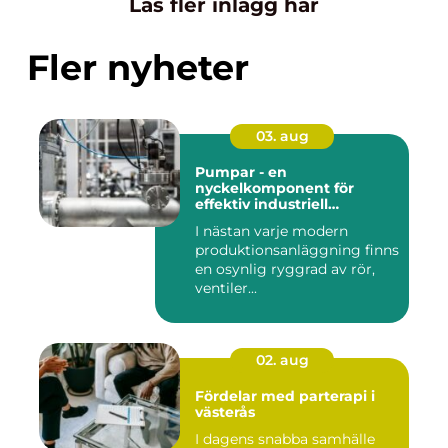
Läs fler inlägg här
Fler nyheter
03. aug
Pumpar - en
nyckelkomponent för
effektiv industriell
hantering
I nästan varje modern
produktionsanläggning finns
en osynlig ryggrad av rör,
ventiler...
02. aug
Fördelar med parterapi i
västerås
I dagens snabba samhälle