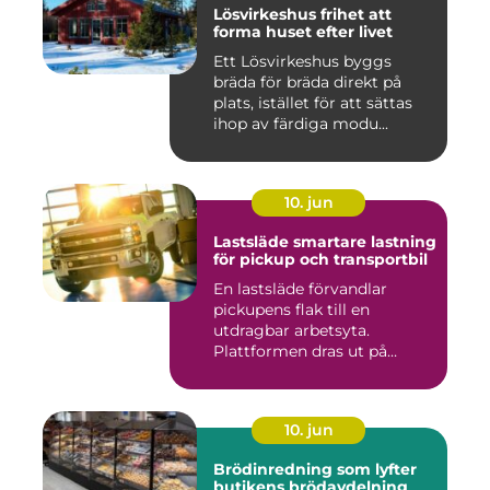
Lösvirkeshus frihet att
forma huset efter livet
Ett Lösvirkeshus byggs
bräda för bräda direkt på
plats, istället för att sättas
ihop av färdiga modu...
10. jun
Lastsläde smartare lastning
för pickup och transportbil
En lastsläde förvandlar
pickupens flak till en
utdragbar arbetsyta.
Plattformen dras ut på
skenor, l...
10. jun
Brödinredning som lyfter
butikens brödavdelning