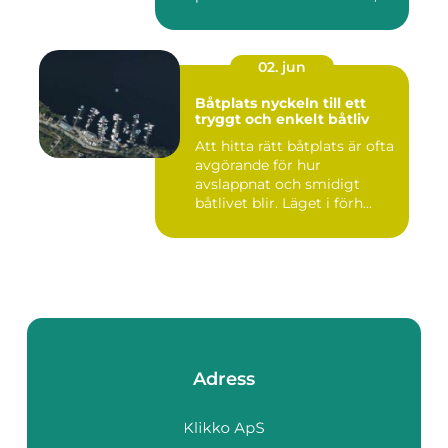
02. jun
Båtplats nyckeln till ett
tryggt och enkelt båtliv
Att hitta rätt båtplats är ofta
avgörande för hur
avslappnat och smidigt
båtlivet blir. Läget i förh...
Adress