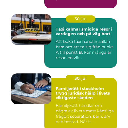
30. jul
Taxi kalmar smidiga resor i
vardagen och på väg bort
Att boka taxi handlar sällan
bara om att ta sig från punkt
A till punkt B. För många är
resan en vik...
30. jul
Familjerätt i stockholm
trygg juridisk hjälp i livets
viktigaste skeden
Familjerätt handlar om
några av livets mest känsliga
frågor: separation, barn, arv
och bostad. När k...