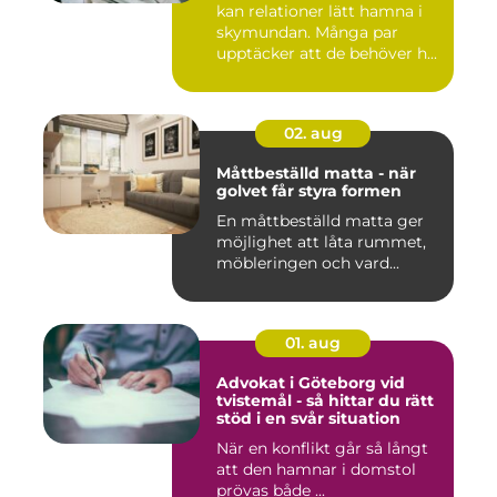
kan relationer lätt hamna i
skymundan. Många par
upptäcker att de behöver h...
02. aug
Måttbeställd matta - när
golvet får styra formen
En måttbeställd matta ger
möjlighet att låta rummet,
möbleringen och vard...
01. aug
Advokat i Göteborg vid
tvistemål - så hittar du rätt
stöd i en svår situation
När en konflikt går så långt
att den hamnar i domstol
prövas både ...