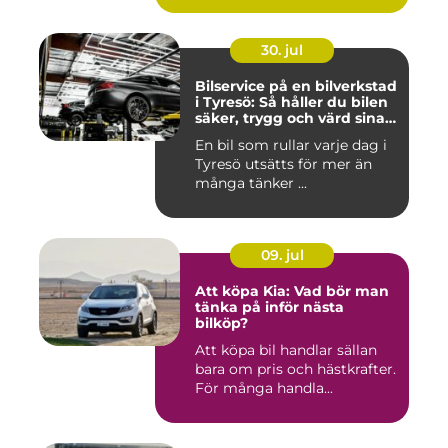
30. jul
Bilservice på en bilverkstad
i Tyresö: Så håller du bilen
säker, trygg och värd sina
pengar
En bil som rullar varje dag i
Tyresö utsätts för mer än
många tänker ...
09. jul
Att köpa Kia: Vad bör man
tänka på inför nästa
bilköp?
Att köpa bil handlar sällan
bara om pris och hästkrafter.
För många handla...