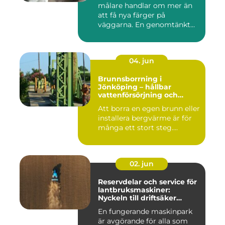
målare handlar om mer än
att få nya färger på
väggarna. En genomtänkt
må...
04. jun
Brunnsborrning i
Jönköping – hållbar
vattenförsörjning och
effektiv energilösning
Att borra en egen brunn eller
installera bergvärme är för
många ett stort steg....
02. jun
Reservdelar och service för
lantbruksmaskiner:
Nyckeln till driftsäker
vardag på gården
En fungerande maskinpark
är avgörande för alla som