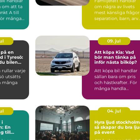
axi handlar
Familjerätt handlar
a om att ta
om några av livets
nkt A till
mest känsliga frågor
För många
separation, barn, arv
 vik...
och bostad. När k...
ul
09. jul
e på en
Att köpa Kia: Vad
d i Tyresö:
bör man tänka på
du bilen
inför nästa bilköp?
ygg och
 rullar varje
Att köpa bil handlar
 pengar
sö utsätts
sällan bara om pris
n många
och hästkrafter. För
många handla...
ul
04. jul
 i
Hyra ljud stockholm
m: En
så skapar du bra lj
 till
på event