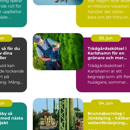
ning spelar
När någon letar efte
bostadsaffär
de roll för
en Mäklare Vasastan
r uppfattar
handlar det sällan
åde ...
bara om att hitta en
person som kan vis...
jun
05. jun
du
Trädgårdsskötsel i
v dina
Karlshamn för en
ler
grönare och mer
lättskött utemiljö
guld kan
Trädgårdsskötsel i
de lockande
Karlshamn är ett
rt på
begrepp som allt fle
ng. Många
husägare, sommar...
en, mynt
jun
04. jun
by så
Brunnsborrning i
 med nästa
Jönköping – hållbar
jekt
vattenförsörjning
och effektiv