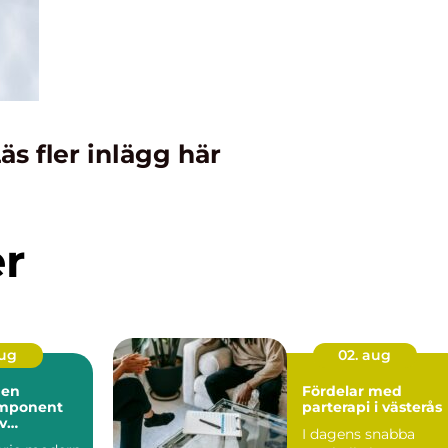
äs fler inlägg här
er
aug
02. aug
 en
Fördelar med
mponent
parterapi i västerås
iv
I dagens snabba
ll hantering