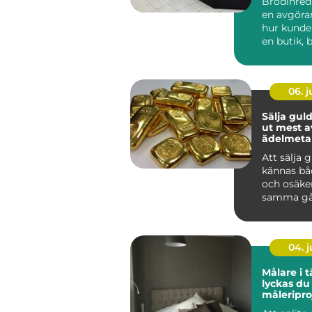
Brödinred
en avgöran
hur kunde
en butik, b
06. 
Sälja guld så får 
ut mest a
ädelmetal
Att sälja 
kännas bå
och osäke
samma gå
har smyck
eller tac...
04. 
Målare i tä
lyckas du
måleripro