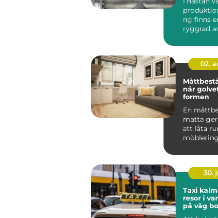
I nästan 
produktio
ng finns e
ryggrad av
ventiler...
02. 
Måttbestä
när golvet
formen
En måttbe
matta ger
att låta 
möblerin
vard...
30. j
Taxi kalmar smi
resor i v
på väg bo