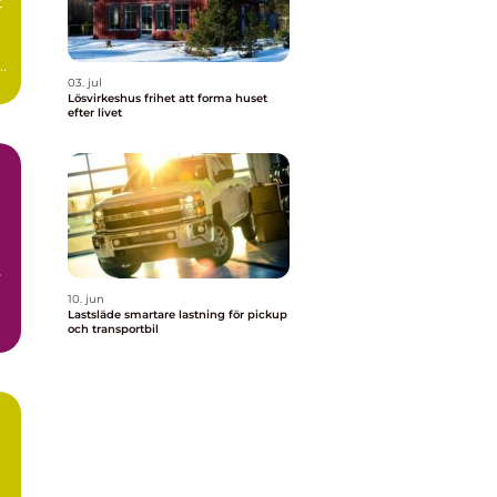
t
03. jul
Lösvirkeshus frihet att forma huset
efter livet
s
10. jun
Lastsläde smartare lastning för pickup
och transportbil