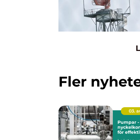
L
Fler nyhet
03. 
Pumpar -
nyckelko
för effekt
industrie