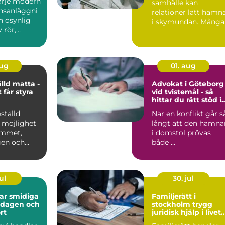
varje modern
samhälle kan
nsanläggni
relationer lätt hamn
n osynlig
i skymundan. Många
 rör,
par upptäcker att de
behöver h...
aug
01. aug
lld matta -
Advokat i Göteborg
 får styra
vid tvistemål - så
hittar du rätt stöd i
en svår situation
ställd
När en konflikt går s
 möjlighet
långt att den hamna
rummet,
i domstol prövas
gen och
både ...
ul
30. jul
diga
Familjerätt i
ardagen och
stockholm trygg
rt
juridisk hjälp i livets
viktigaste skeden