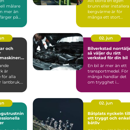
 en
Att borra en egen
energilösning
ell målare
brunn eller installera
m mer än
bergvärme är för
 färger på
många ett stort
 En
steg....
t må...
jun
02. jun
ar och
Bilverkstad norrtälj
r
så väljer du rätt
maskiner:
verkstad för din bil
ll
ande
En bil är mer än ett
r vardag på
k är
transportmedel. För
för alla
många handlar det
 lantbruk.
om trygghet i
vardagen,
möjligheten att t...
jun
02. jun
ngutrustnin
Båtplats nyckeln till
essionella
ett tryggt och enke
er
båtliv