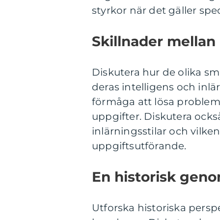
styrkor när det gäller spec
Skillnader mella
Diskutera hur de olika sma
deras intelligens och in
förmåga att lösa problem
uppgifter. Diskutera ocks
inlärningsstilar och vilke
uppgiftsutförande.
En historisk geno
Utforska historiska persp