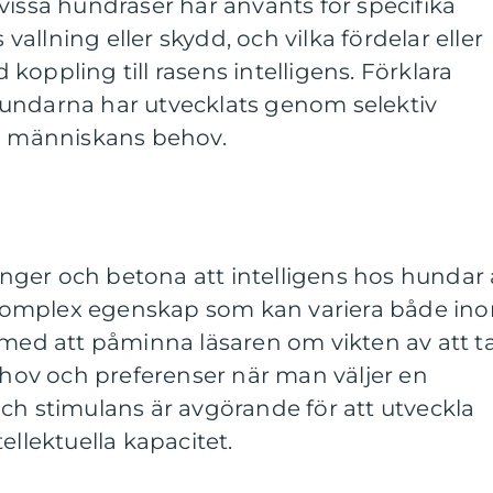
vissa hundraser har använts för specifika
llning eller skydd, och vilka fördelar eller
oppling till rasens intelligens. Förklara
undarna har utvecklats genom selektiv
sa människans behov.
ger och betona att intelligens hos hundar 
komplex egenskap som kan variera både in
 med att påminna läsaren om vikten av att t
behov och preferenser när man väljer en
ch stimulans är avgörande för att utveckla
ellektuella kapacitet.