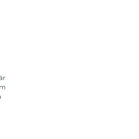
är
om
a