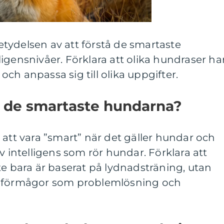
tydelsen av att förstå de smartaste
igensnivåer. Förklara att olika hundraser ha
g och anpassa sig till olika uppgifter.
n de smartaste hundarna?
 att vara ”smart” när det gäller hundar och
v intelligens som rör hundar. Förklara att
te bara är baserat på lydnadsträning, utan
a förmågor som problemlösning och