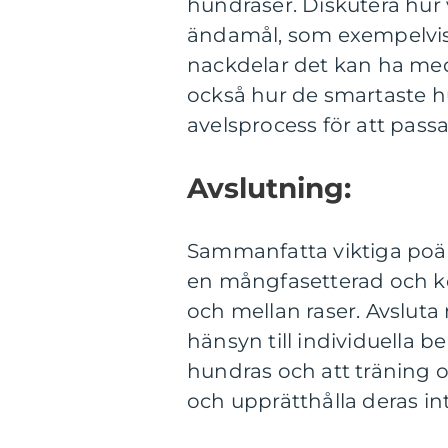
hundraser. Diskutera hur 
ändamål, som exempelvis va
nackdelar det kan ha med k
också hur de smartaste h
avelsprocess för att pas
Avslutning:
Sammanfatta viktiga poän
en mångfasetterad och 
och mellan raser. Avsluta
hänsyn till individuella 
hundras och att träning o
och upprätthålla deras int