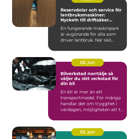
Reservdelar och service för
lantbruksmaskiner:
Nyckeln till driftsäker
vardag på gården
En fungerande maskinpark
är avgörande för alla som
driver lantbruk. När skö...
02. jun
Bilverkstad norrtälje så
väljer du rätt verkstad för
din bil
En bil är mer än ett
transportmedel. För många
handlar det om trygghet i
vardagen, möjligheten att t...
02. jun