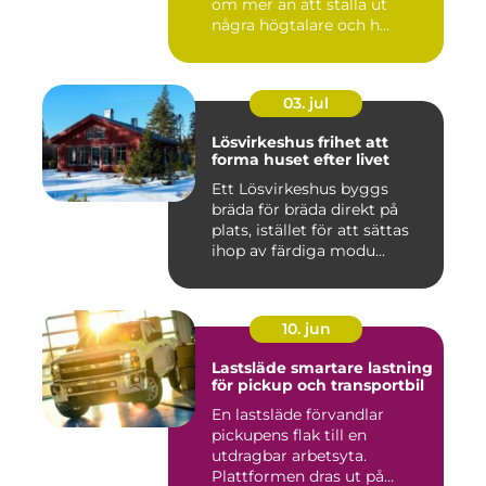
om mer än att ställa ut
några högtalare och h...
03. jul
Lösvirkeshus frihet att
forma huset efter livet
Ett Lösvirkeshus byggs
bräda för bräda direkt på
plats, istället för att sättas
ihop av färdiga modu...
10. jun
Lastsläde smartare lastning
för pickup och transportbil
En lastsläde förvandlar
pickupens flak till en
utdragbar arbetsyta.
Plattformen dras ut på