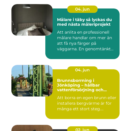
04. jun
Målare i täby så lyckas du
med nästa måleriprojekt
Att anlita en professionell
målare handlar om mer än
att få nya färger på
väggarna. En genomtänkt
må...
04. jun
Brunnsborrning i
Jönköping – hållbar
vattenförsörjning och
effektiv energilösning
Att borra en egen brunn eller
installera bergvärme är för
många ett stort steg....
02. jun