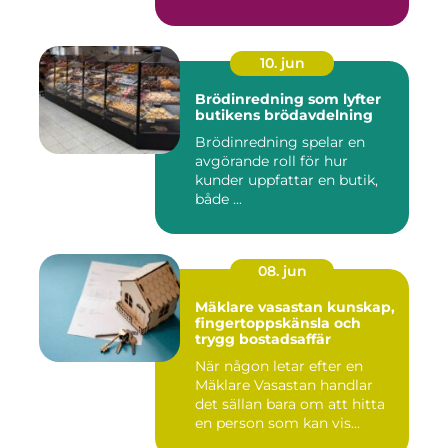
skenor, l...
10. jun
Brödinredning som lyfter
butikens brödavdelning
Brödinredning spelar en
avgörande roll för hur
kunder uppfattar en butik,
både ...
08. jun
Mäklare vasastan kunskap,
fingertoppskänsla och
trygg bostadsaffär
När någon letar efter en
Mäklare Vasastan handlar
det sällan bara om att hitta
en person som kan vis...