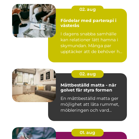
02. aug
Fördelar med parterapi i
västerås
I dagens snabba samhälle
kan relationer lätt hamna i
skymundan. Många par
upptäcker att de behöver h...
02. aug
Måttbeställd matta - när
golvet får styra formen
En måttbeställd matta ger
möjlighet att låta rummet,
möbleringen och vard...
01. aug