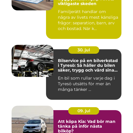
viktigaste skeden
Familjerätt handlar om
några av livets mest känsliga
frågor: separation, barn, arv
och bostad. När k...
30. jul
Bilservice på en bilverkstad
i Tyresö: Så håller du bilen
säker, trygg och värd sina
pengar
En bil som rullar varje dag i
Tyresö utsätts för mer än
många tänker ...
09. jul
Att köpa Kia: Vad bör man
tänka på inför nästa
bilköp?