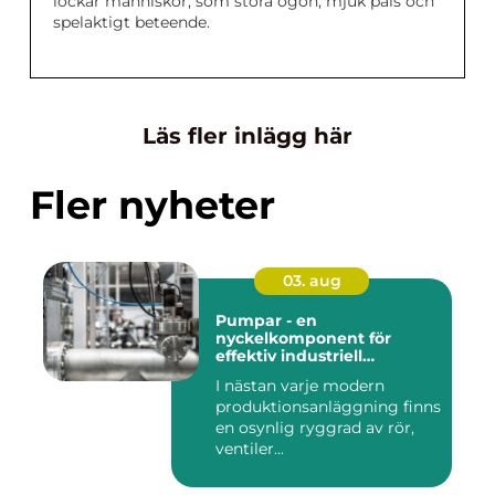
lockar människor, som stora ögon, mjuk päls och
spelaktigt beteende.
Läs fler inlägg här
Fler nyheter
03. aug
Pumpar - en
nyckelkomponent för
effektiv industriell
hantering
I nästan varje modern
produktionsanläggning finns
en osynlig ryggrad av rör,
ventiler...