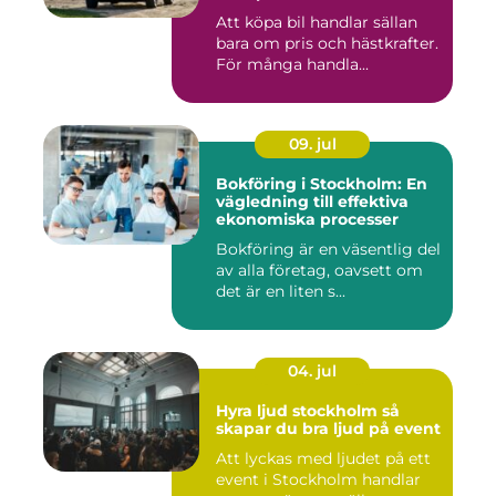
Att köpa bil handlar sällan
bara om pris och hästkrafter.
För många handla...
09. jul
Bokföring i Stockholm: En
vägledning till effektiva
ekonomiska processer
Bokföring är en väsentlig del
av alla företag, oavsett om
det är en liten s...
04. jul
Hyra ljud stockholm så
skapar du bra ljud på event
Att lyckas med ljudet på ett
event i Stockholm handlar