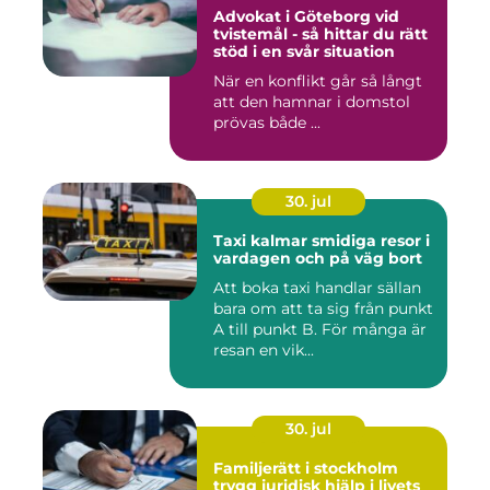
Advokat i Göteborg vid
tvistemål - så hittar du rätt
stöd i en svår situation
När en konflikt går så långt
att den hamnar i domstol
prövas både ...
30. jul
Taxi kalmar smidiga resor i
vardagen och på väg bort
Att boka taxi handlar sällan
bara om att ta sig från punkt
A till punkt B. För många är
resan en vik...
30. jul
Familjerätt i stockholm
trygg juridisk hjälp i livets