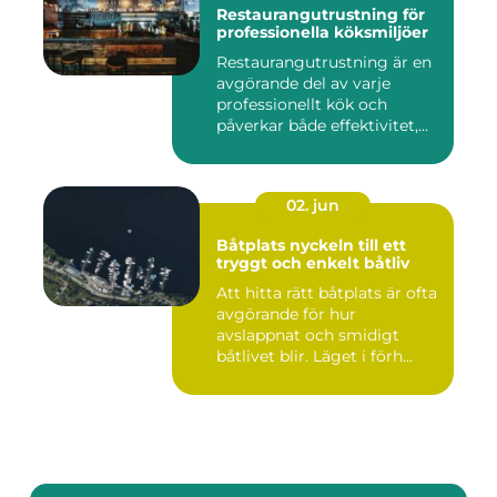
Restaurangutrustning för
professionella köksmiljöer
Restaurangutrustning är en
avgörande del av varje
professionellt kök och
påverkar både effektivitet,...
02. jun
Båtplats nyckeln till ett
tryggt och enkelt båtliv
Att hitta rätt båtplats är ofta
avgörande för hur
avslappnat och smidigt
båtlivet blir. Läget i förh...