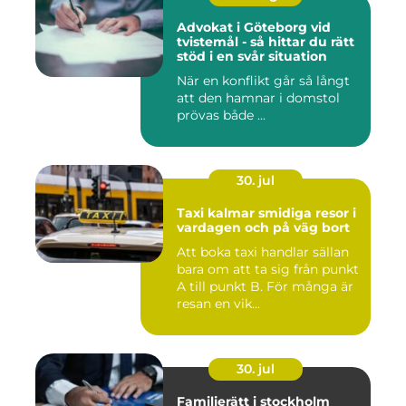
Advokat i Göteborg vid
tvistemål - så hittar du rätt
stöd i en svår situation
När en konflikt går så långt
att den hamnar i domstol
prövas både ...
30. jul
Taxi kalmar smidiga resor i
vardagen och på väg bort
Att boka taxi handlar sällan
bara om att ta sig från punkt
A till punkt B. För många är
resan en vik...
30. jul
Familjerätt i stockholm