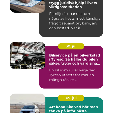
trygg juridisk hjälp i livets
viktigaste skeden
Familjerätt handlar om
några av livets mest känsliga
frågor: separation, barn, arv
och bostad. När k...
30. jul
Bilservice på en bilverkstad
i Tyresö: Så håller du bilen
säker, trygg och värd sina
pengar
En bil som rullar varje dag i
Tyresö utsätts för mer än
många tänker ...
09. jul
Att köpa Kia: Vad bör man
tänka på inför nästa