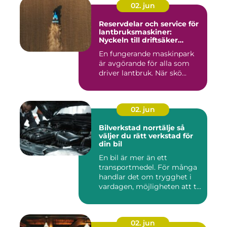
02. jun
Reservdelar och service för
lantbruksmaskiner:
Nyckeln till driftsäker
vardag på gården
En fungerande maskinpark
är avgörande för alla som
driver lantbruk. När skö...
02. jun
Bilverkstad norrtälje så
väljer du rätt verkstad för
din bil
En bil är mer än ett
transportmedel. För många
handlar det om trygghet i
vardagen, möjligheten att t...
02. jun