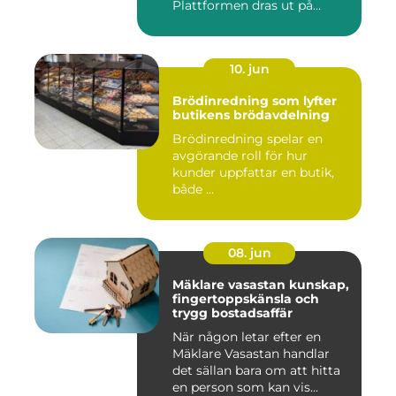
Plattformen dras ut på
skenor, l...
10. jun
Brödinredning som lyfter
butikens brödavdelning
Brödinredning spelar en
avgörande roll för hur
kunder uppfattar en butik,
både ...
08. jun
Mäklare vasastan kunskap,
fingertoppskänsla och
trygg bostadsaffär
När någon letar efter en
Mäklare Vasastan handlar
det sällan bara om att hitta
en person som kan vis...