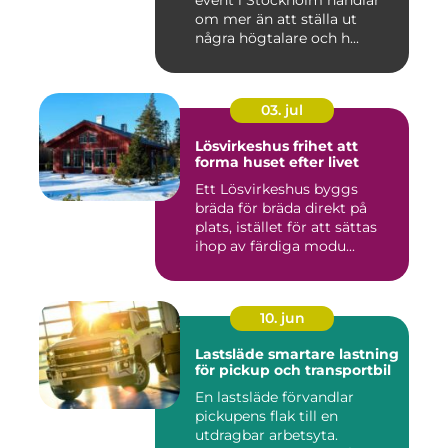
event i Stockholm handlar
om mer än att ställa ut
några högtalare och h...
03. jul
Lösvirkeshus frihet att
forma huset efter livet
Ett Lösvirkeshus byggs
bräda för bräda direkt på
plats, istället för att sättas
ihop av färdiga modu...
10. jun
Lastsläde smartare lastning
för pickup och transportbil
En lastsläde förvandlar
pickupens flak till en
utdragbar arbetsyta.