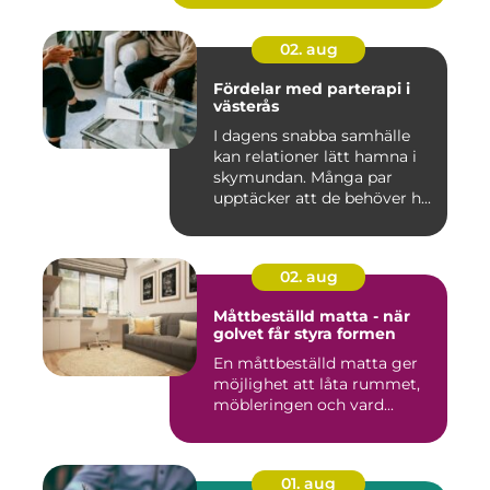
02. aug
Fördelar med parterapi i
västerås
I dagens snabba samhälle
kan relationer lätt hamna i
skymundan. Många par
upptäcker att de behöver h...
02. aug
Måttbeställd matta - när
golvet får styra formen
En måttbeställd matta ger
möjlighet att låta rummet,
möbleringen och vard...
01. aug