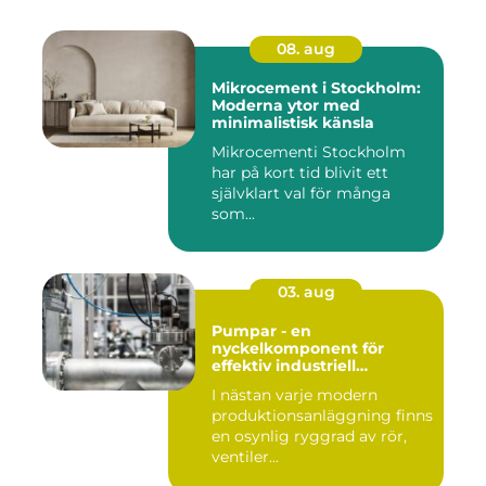
08. aug
Mikrocement i Stockholm:
Moderna ytor med
minimalistisk känsla
Mikrocementi Stockholm
har på kort tid blivit ett
självklart val för många
som...
03. aug
Pumpar - en
nyckelkomponent för
effektiv industriell
hantering
I nästan varje modern
produktionsanläggning finns
en osynlig ryggrad av rör,
ventiler...