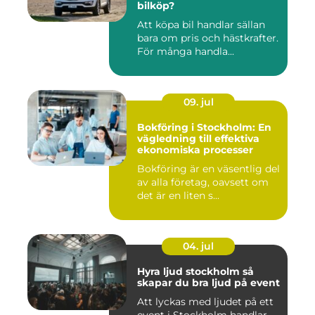
bilköp?
Att köpa bil handlar sällan
bara om pris och hästkrafter.
För många handla...
09. jul
Bokföring i Stockholm: En
vägledning till effektiva
ekonomiska processer
Bokföring är en väsentlig del
av alla företag, oavsett om
det är en liten s...
04. jul
Hyra ljud stockholm så
skapar du bra ljud på event
Att lyckas med ljudet på ett