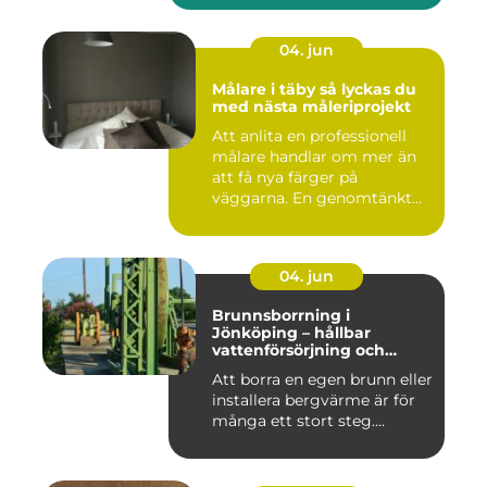
04. jun
Målare i täby så lyckas du
med nästa måleriprojekt
Att anlita en professionell
målare handlar om mer än
att få nya färger på
väggarna. En genomtänkt
må...
04. jun
Brunnsborrning i
Jönköping – hållbar
vattenförsörjning och
effektiv energilösning
Att borra en egen brunn eller
installera bergvärme är för
många ett stort steg....