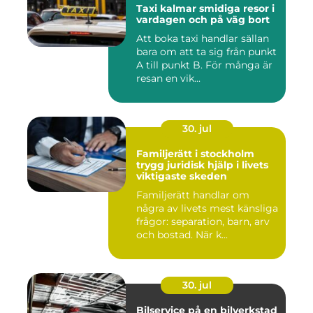
Taxi kalmar smidiga resor i
vardagen och på väg bort
Att boka taxi handlar sällan
bara om att ta sig från punkt
A till punkt B. För många är
resan en vik...
30. jul
Familjerätt i stockholm
trygg juridisk hjälp i livets
viktigaste skeden
Familjerätt handlar om
några av livets mest känsliga
frågor: separation, barn, arv
och bostad. När k...
30. jul
Bilservice på en bilverkstad