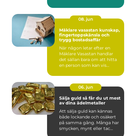
08. jun
Mäklare vasastan kunskap,
fingertoppskänsla och
trygg bostadsaffär
När någon letar efter en
Mäklare Vasastan handlar
det sällan bara om att hitta
en person som kan vis...
06. jun
Sälja guld så får du ut mest
av dina ädelmetaller
Att sälja guld kan kännas
både lockande och osäkert
på samma gång. Många har
smycken, mynt eller tac...