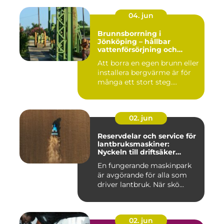
04. jun
Brunnsborrning i
Jönköping – hållbar
vattenförsörjning och
effektiv energilösning
Att borra en egen brunn eller
installera bergvärme är för
många ett stort steg....
02. jun
Reservdelar och service för
lantbruksmaskiner:
Nyckeln till driftsäker
vardag på gården
En fungerande maskinpark
är avgörande för alla som
driver lantbruk. När skö...
02. jun