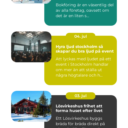
Bokföring är en väsentlig del
av alla företag, oavsett om
det är en liten s...
04. jul
Hyra ljud stockholm så
skapar du bra ljud på event
Att lyckas med ljudet på ett
event i Stockholm handlar
om mer än att ställa ut
några högtalare och h...
03. jul
Lösvirkeshus frihet att
forma huset efter livet
Ett Lösvirkeshus byggs
bräda för bräda direkt på