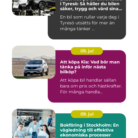
i Tyresö: Så håller du bilen
säker, trygg och värd sina
pengar
En bil som rullar varje dag i
Tyresö utsätts för mer än
många tänker ...
09. jul
Att köpa Kia: Vad bör man
tänka på inför nästa
bilköp?
Att köpa bil handlar sällan
bara om pris och hästkrafter.
För många handla...
09. jul
Bokföring i Stockholm: En
vägledning till effektiva
ekonomiska processer