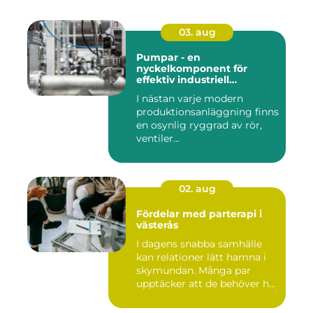
03. aug
Pumpar - en
nyckelkomponent för
effektiv industriell
hantering
I nästan varje modern
produktionsanläggning finns
en osynlig ryggrad av rör,
ventiler...
02. aug
Fördelar med parterapi i
västerås
I dagens snabba samhälle
kan relationer lätt hamna i
skymundan. Många par
upptäcker att de behöver h...