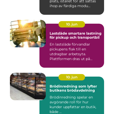
plats, istället för att sättas
ihop av färdiga modu...
10. jun
Lastsläde smartare lastning
för pickup och transportbil
En lastsläde förvandlar
pickupens flak till en
utdragbar arbetsyta.
Plattformen dras ut på
skenor, l...
10. jun
Brödinredning som lyfter
butikens brödavdelning
Brödinredning spelar en
avgörande roll för hur
kunder uppfattar en butik,
både ...