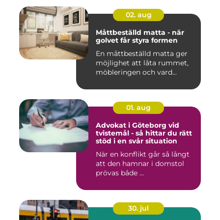
02. aug
Måttbeställd matta - när
golvet får styra formen
En måttbeställd matta ger
möjlighet att låta rummet,
möbleringen och vard...
01. aug
Advokat i Göteborg vid
tvistemål - så hittar du rätt
stöd i en svår situation
När en konflikt går så långt
att den hamnar i domstol
prövas både ...
30. jul