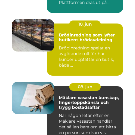
Plattformen dras ut på
skenor, l...
10. jun
Brödinredning som lyfter
butikens brödavdelning
Brödinredning spelar en
avgörande roll för hur
kunder uppfattar en butik,
både ...
08. jun
Mäklare vasastan kunskap,
fingertoppskänsla och
trygg bostadsaffär
När någon letar efter en
Mäklare Vasastan handlar
det sällan bara om att hitta
en person som kan vis...