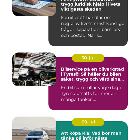
trygg juridisk hjälp i livets
viktigaste skeden
Familjerätt handlar om
några av livets mest känsliga
frågor: separation, barn, arv
och bostad. När k...
30. jul
Bilservice på en bilverkstad
i Tyresö: Så håller du bilen
säker, trygg och värd sina
pengar
En bil som rullar varje dag i
Tyresö utsätts för mer än
många tänker ...
09. jul
Att köpa Kia: Vad bör man
tänka på inför nästa