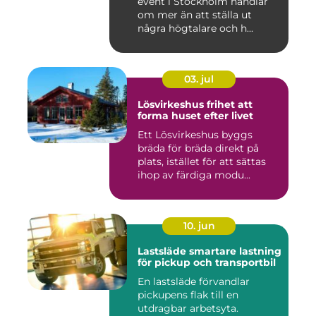
event i Stockholm handlar
om mer än att ställa ut
några högtalare och h...
03. jul
Lösvirkeshus frihet att
forma huset efter livet
Ett Lösvirkeshus byggs
bräda för bräda direkt på
plats, istället för att sättas
ihop av färdiga modu...
10. jun
Lastsläde smartare lastning
för pickup och transportbil
En lastsläde förvandlar
pickupens flak till en
utdragbar arbetsyta.