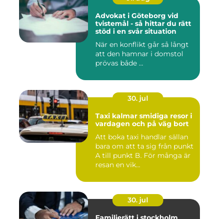
Advokat i Göteborg vid
tvistemål - så hittar du rätt
stöd i en svår situation
När en konflikt går så långt
att den hamnar i domstol
prövas både ...
30. jul
Taxi kalmar smidiga resor i
vardagen och på väg bort
Att boka taxi handlar sällan
bara om att ta sig från punkt
A till punkt B. För många är
resan en vik...
30. jul
Familjerätt i stockholm