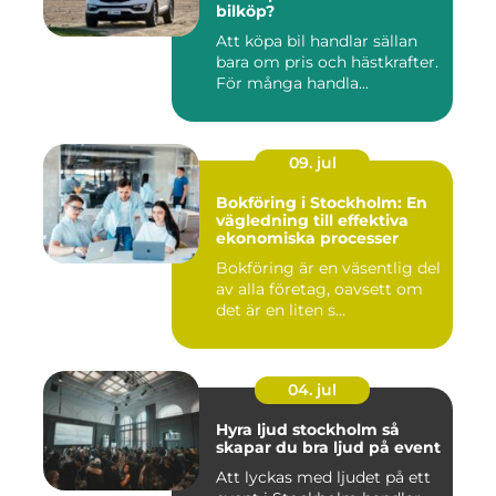
bilköp?
Att köpa bil handlar sällan
bara om pris och hästkrafter.
För många handla...
09. jul
Bokföring i Stockholm: En
vägledning till effektiva
ekonomiska processer
Bokföring är en väsentlig del
av alla företag, oavsett om
det är en liten s...
04. jul
Hyra ljud stockholm så
skapar du bra ljud på event
Att lyckas med ljudet på ett