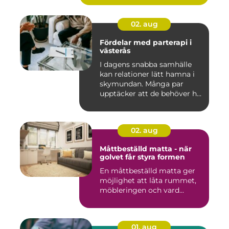
02. aug
Fördelar med parterapi i
västerås
I dagens snabba samhälle
kan relationer lätt hamna i
skymundan. Många par
upptäcker att de behöver h...
02. aug
Måttbeställd matta - när
golvet får styra formen
En måttbeställd matta ger
möjlighet att låta rummet,
möbleringen och vard...
01. aug