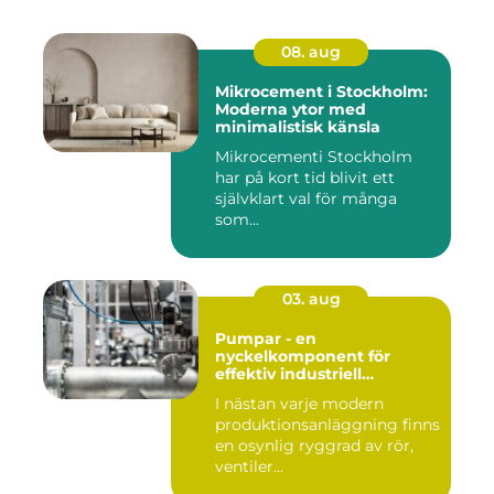
08. aug
Mikrocement i Stockholm:
Moderna ytor med
minimalistisk känsla
Mikrocementi Stockholm
har på kort tid blivit ett
självklart val för många
som...
03. aug
Pumpar - en
nyckelkomponent för
effektiv industriell
hantering
I nästan varje modern
produktionsanläggning finns
en osynlig ryggrad av rör,
ventiler...