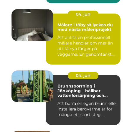
04. jun
Målare i täby så lyckas du
med nästa måleriprojekt
Att anlita en professionell
målare handlar om mer än
att få nya färger på
väggarna. En genomtänkt
må...
04. jun
Brunnsborrning i
Jönköping – hållbar
vattenförsörjning och
effektiv energilösning
Att borra en egen brunn eller
installera bergvärme är för
många ett stort steg....