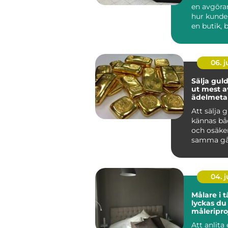
en avgöran
hur kunde
en butik, b
06. 
Sälja guld så får 
ut mest a
ädelmetal
Att sälja 
kännas bå
och osäke
samma gå
har smyck
eller tac...
04. 
Målare i tä
lyckas du
måleripro
Att anlita