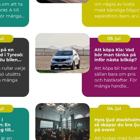
a om att ta
om några av livets
nkt A till
mest känsliga frågor
För många
separation, barn, arv
 vik...
och bostad. När k...
ul
09. jul
e på en
Att köpa Kia: Vad
d i Tyresö:
bör man tänka på
du bilen
inför nästa bilköp?
ygg och
 rullar varje
Att köpa bil handlar
 pengar
sö utsätts
sällan bara om pris
n många
och hästkrafter. För
många handla...
ul
04. jul
 i
Hyra ljud stockholm
m: En
så skapar du bra lj
 till
på event
 är en
Att lyckas med ljude
ka