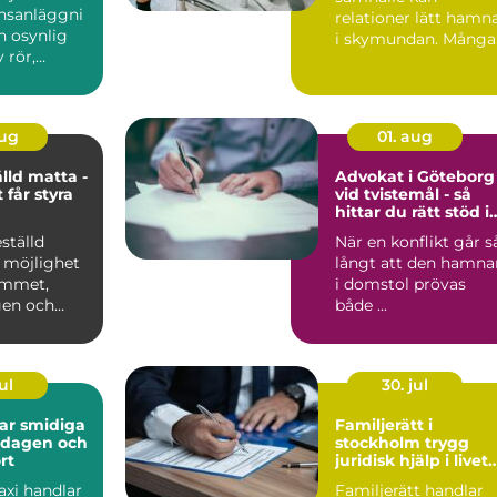
nsanläggni
relationer lätt hamn
n osynlig
i skymundan. Många
 rör,
par upptäcker att de
behöver h...
aug
01. aug
lld matta -
Advokat i Göteborg
 får styra
vid tvistemål - så
hittar du rätt stöd i
en svår situation
ställd
När en konflikt går s
 möjlighet
långt att den hamna
rummet,
i domstol prövas
gen och
både ...
ul
30. jul
diga
Familjerätt i
ardagen och
stockholm trygg
rt
juridisk hjälp i livets
viktigaste skeden
axi handlar
Familjerätt handlar