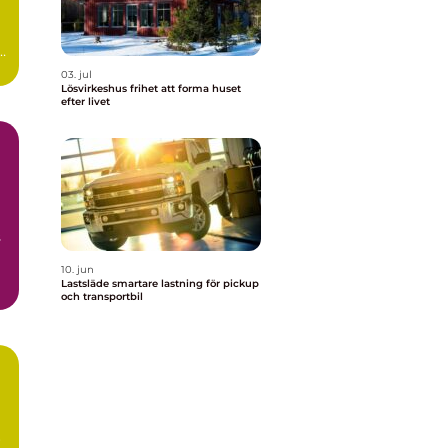
03. jul
Lösvirkeshus frihet att forma huset
efter livet
s
10. jun
Lastsläde smartare lastning för pickup
och transportbil
r