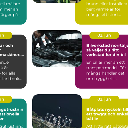
ell målare
brunn eller installera
m mer än
bergvärme är för
 färger på
många ett stort
 En
steg....
t må...
jun
02. jun
ar och
Bilverkstad norrtälj
r
så väljer du rätt
maskiner:
verkstad för din bil
ll
ande
En bil är mer än ett
r vardag på
k är
transportmedel. För
för alla
många handlar det
 lantbruk.
om trygghet i
vardagen,
möjligheten att t...
jun
02. jun
ngutrustnin
Båtplats nyckeln till
essionella
ett tryggt och enke
er
båtliv
gutrustning
Att hitta rätt båtplat