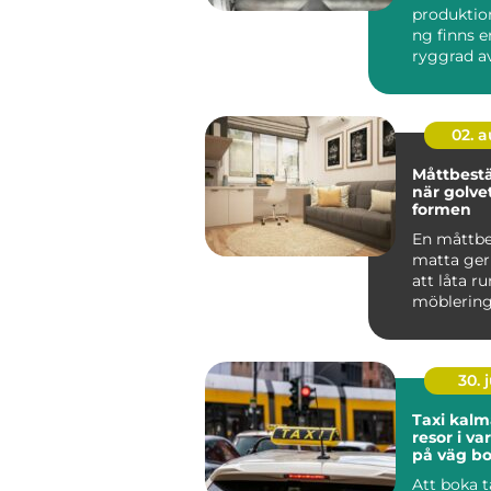
produktio
ng finns e
ryggrad av
ventiler...
02. 
Måttbestä
när golvet
formen
En måttbe
matta ger
att låta 
möblerin
vard...
30. j
Taxi kalmar smi
resor i v
på väg bo
Att boka t