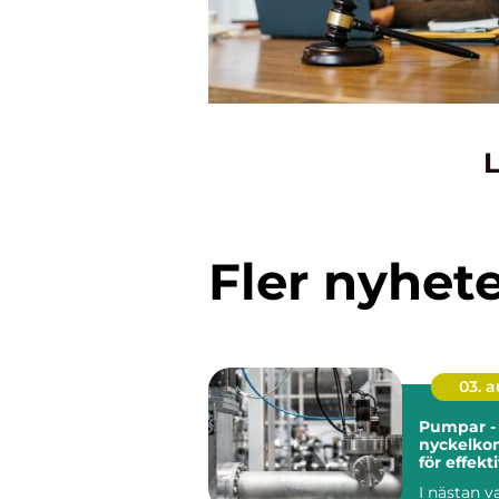
L
Fler nyhet
03. 
Pumpar -
nyckelko
för effekt
industrie
I nästan 