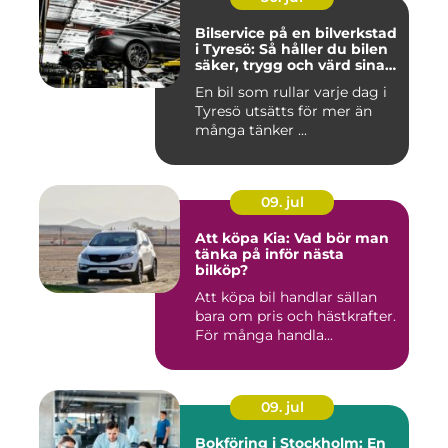
Bilservice på en bilverkstad
i Tyresö: Så håller du bilen
säker, trygg och värd sina
pengar
En bil som rullar varje dag i
Tyresö utsätts för mer än
många tänker ...
09. jul
Att köpa Kia: Vad bör man
tänka på inför nästa
bilköp?
Att köpa bil handlar sällan
bara om pris och hästkrafter.
För många handla...
09. jul
Bokföring i Stockholm: En