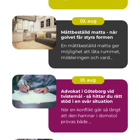
02. aug
Måttbeställd matta - när
golvet får styra formen
En måttbeställd matta ger
möjlighet att låta rummet,
möbleringen och vard...
01. aug
Advokat i Göteborg vid
tvistemål - så hittar du rätt
stöd i en svår situation
När en konflikt går så långt
att den hamnar i domstol
prövas både ...