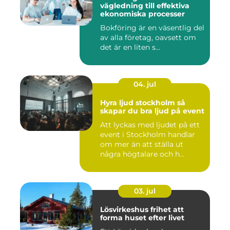
vägledning till effektiva
ekonomiska processer
Bokföring är en väsentlig del
av alla företag, oavsett om
det är en liten s...
04. jul
Hyra ljud stockholm så
skapar du bra ljud på event
Att lyckas med ljudet på ett
event i Stockholm handlar
om mer än att ställa ut
några högtalare och h...
03. jul
Lösvirkeshus frihet att
forma huset efter livet