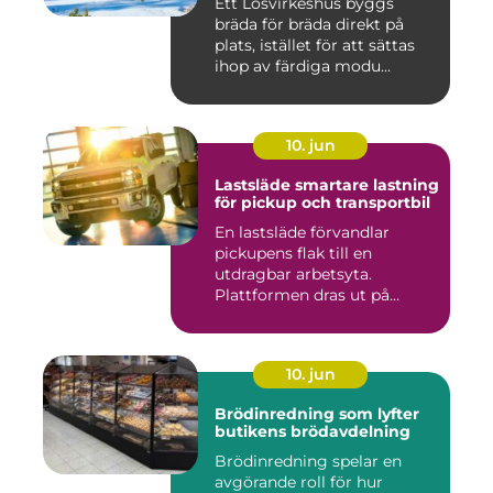
Ett Lösvirkeshus byggs
bräda för bräda direkt på
plats, istället för att sättas
ihop av färdiga modu...
10. jun
Lastsläde smartare lastning
för pickup och transportbil
En lastsläde förvandlar
pickupens flak till en
utdragbar arbetsyta.
Plattformen dras ut på
skenor, l...
10. jun
Brödinredning som lyfter
butikens brödavdelning
Brödinredning spelar en
avgörande roll för hur