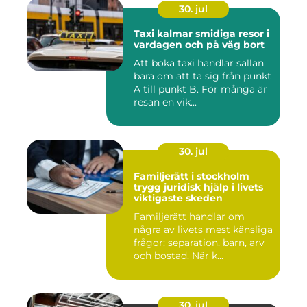
30. jul
Taxi kalmar smidiga resor i
vardagen och på väg bort
Att boka taxi handlar sällan
bara om att ta sig från punkt
A till punkt B. För många är
resan en vik...
30. jul
Familjerätt i stockholm
trygg juridisk hjälp i livets
viktigaste skeden
Familjerätt handlar om
några av livets mest känsliga
frågor: separation, barn, arv
och bostad. När k...
30. jul