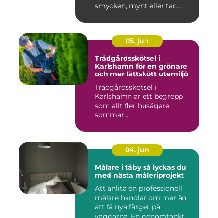
smycken, mynt eller tac...
05. jun
Trädgårdsskötsel i
Karlshamn för en grönare
och mer lättskött utemiljö
Trädgårdsskötsel i
Karlshamn är ett begrepp
som allt fler husägare,
sommar...
04. jun
Målare i täby så lyckas du
med nästa måleriprojekt
Att anlita en professionell
målare handlar om mer än
att få nya färger på
väggarna. En genomtänkt