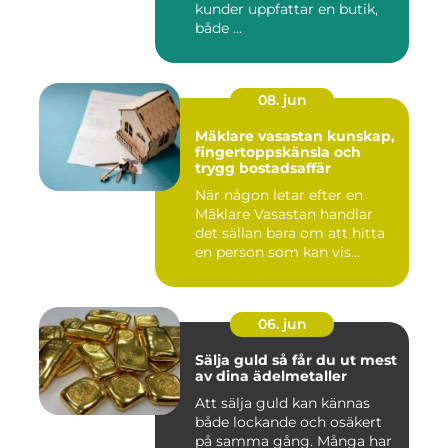
kunder uppfattar en butik,
både ...
08. jun
Mäklare vasastan kunskap,
fingertoppskänsla och
trygg bostadsaffär
När någon letar efter en
Mäklare Vasastan handlar
det sällan bara om att hitta
en person som kan vis...
06. jun
Sälja guld så får du ut mest
av dina ädelmetaller
Att sälja guld kan kännas
både lockande och osäkert
på samma gång. Många har