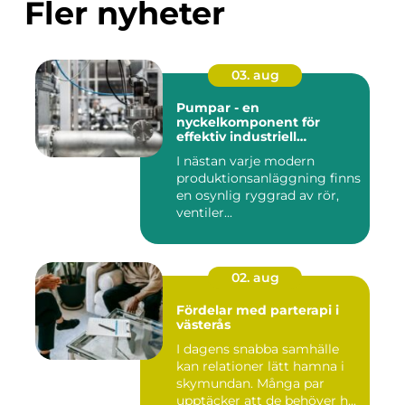
Fler nyheter
03. aug
Pumpar - en
nyckelkomponent för
effektiv industriell
hantering
I nästan varje modern
produktionsanläggning finns
en osynlig ryggrad av rör,
ventiler...
02. aug
Fördelar med parterapi i
västerås
I dagens snabba samhälle
kan relationer lätt hamna i
skymundan. Många par
upptäcker att de behöver h...