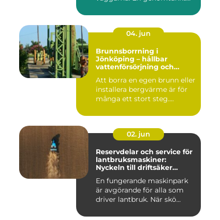
må...
04. jun
Brunnsborrning i
Jönköping – hållbar
vattenförsörjning och
effektiv energilösning
Att borra en egen brunn eller
installera bergvärme är för
många ett stort steg....
02. jun
Reservdelar och service för
lantbruksmaskiner:
Nyckeln till driftsäker
vardag på gården
En fungerande maskinpark
är avgörande för alla som
driver lantbruk. När skö...