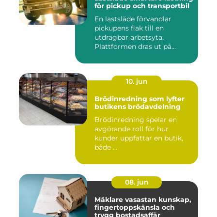
för pickup och transportbil
En lastsläde förvandlar
pickupens flak till en
utdragbar arbetsyta.
Plattformen dras ut på
skenor, l...
10. jun
Brödinredning som lyfter
butikens brödavdelning
Brödinredning spelar en
avgörande roll för hur
kunder uppfattar en butik,
både ...
08. jun
Mäklare vasastan kunskap,
fingertoppskänsla och
trygg bostadsaffär