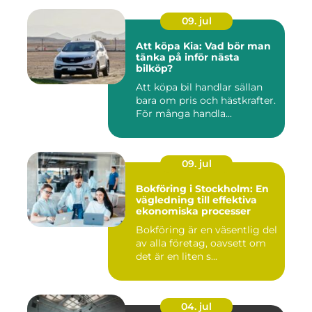
09. jul
Att köpa Kia: Vad bör man
tänka på inför nästa
bilköp?
Att köpa bil handlar sällan
bara om pris och hästkrafter.
För många handla...
09. jul
Bokföring i Stockholm: En
vägledning till effektiva
ekonomiska processer
Bokföring är en väsentlig del
av alla företag, oavsett om
det är en liten s...
04. jul