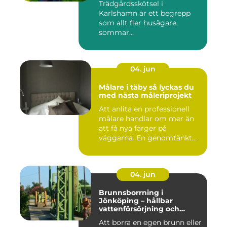
Trädgårdsskötsel i
Karlshamn är ett begrepp
som allt fler husägare,
sommar...
04. jun
Målare i täby så lyckas du
med nästa måleriprojekt
Att anlita en professionell
målare handlar om mer än
att få nya färger på
väggarna. En genomtänkt
må...
04. jun
Brunnsborrning i
Jönköping – hållbar
vattenförsörjning och
effektiv energilösning
Att borra en egen brunn eller