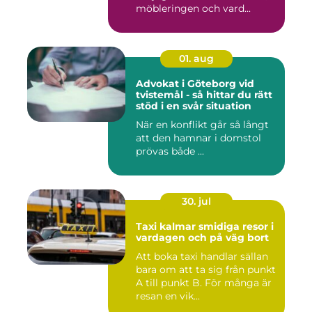
möbleringen och vard...
01. aug
Advokat i Göteborg vid
tvistemål - så hittar du rätt
stöd i en svår situation
När en konflikt går så långt
att den hamnar i domstol
prövas både ...
30. jul
Taxi kalmar smidiga resor i
vardagen och på väg bort
Att boka taxi handlar sällan
bara om att ta sig från punkt
A till punkt B. För många är
resan en vik...