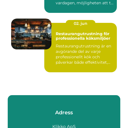
vardagen, möjligheten att t...
02. jun
Restaurangutrustning för
professionella köksmiljöer
Restaurangutrustning är en
avgörande del av varje
professionellt kök och
påverkar både effektivitet,...
Adress