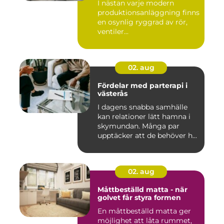
I nästan varje modern
produktionsanläggning finns
en osynlig ryggrad av rör,
ventiler...
02. aug
Fördelar med parterapi i
västerås
I dagens snabba samhälle
kan relationer lätt hamna i
skymundan. Många par
upptäcker att de behöver h...
02. aug
Måttbeställd matta - när
golvet får styra formen
En måttbeställd matta ger
möjlighet att låta rummet,