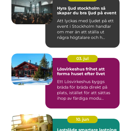
Hyra ljud stockholm så
skapar du bra ljud på event
Att lyckas med ljudet på ett
event i Stockholm handlar
om mer än att ställa ut
några högtalare och h...
03. jul
Lösvirkeshus frihet att
forma huset efter livet
Ett Lösvirkeshus byggs
bräda för bräda direkt på
plats, istället för att sättas
ihop av färdiga modu...
10. jun
Lastsläde smartare lastning