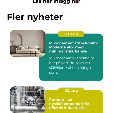
Läs fler inlägg här
Fler nyheter
08. aug
Mikrocement i Stockholm:
Moderna ytor med
minimalistisk känsla
Mikrocementi Stockholm
har på kort tid blivit ett
självklart val för många
som...
03. aug
Pumpar - en
nyckelkomponent för
effektiv industriell
hantering