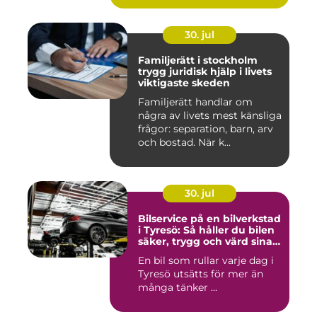
30. jul
Familjerätt i stockholm
trygg juridisk hjälp i livets
viktigaste skeden
Familjerätt handlar om
några av livets mest känsliga
frågor: separation, barn, arv
och bostad. När k...
30. jul
Bilservice på en bilverkstad
i Tyresö: Så håller du bilen
säker, trygg och värd sina
pengar
En bil som rullar varje dag i
Tyresö utsätts för mer än
många tänker ...