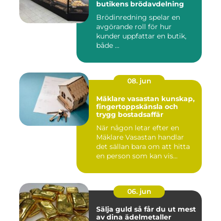
butikens brödavdelning
Brödinredning spelar en
avgörande roll för hur
kunder uppfattar en butik,
både ...
08. jun
Mäklare vasastan kunskap,
fingertoppskänsla och
trygg bostadsaffär
När någon letar efter en
Mäklare Vasastan handlar
det sällan bara om att hitta
en person som kan vis...
06. jun
Sälja guld så får du ut mest
av dina ädelmetaller