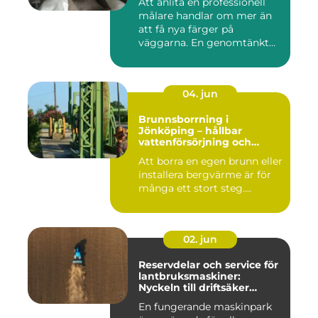
Att anlita en professionell
målare handlar om mer än
att få nya färger på
väggarna. En genomtänkt
må...
04. jun
Brunnsborrning i
Jönköping – hållbar
vattenförsörjning och
effektiv energilösning
Att borra en egen brunn eller
installera bergvärme är för
många ett stort steg....
02. jun
Reservdelar och service för
lantbruksmaskiner:
Nyckeln till driftsäker
vardag på gården
En fungerande maskinpark