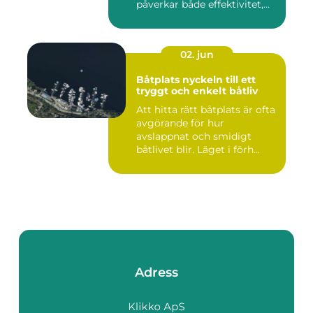
påverkar både effektivitet,...
02. jun
Båtplats nyckeln till ett
tryggt och enkelt båtliv
Att hitta rätt båtplats är ofta
avgörande för hur
avslappnat och smidigt
båtlivet blir. Läget i förh...
Adress