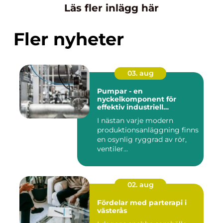
Läs fler inlägg här
Fler nyheter
03. aug
Pumpar - en
nyckelkomponent för
effektiv industriell
hantering
I nästan varje modern
produktionsanläggning finns
en osynlig ryggrad av rör,
ventiler...
02. aug
Fördelar med parterapi i
västerås