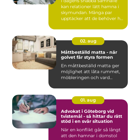
I dagens snabba samhälle
kan relationer lätt hamna i
skymundan. Många par
upptäcker att de behöver h...
02. aug
Måttbeställd matta - när
golvet får styra formen
En måttbeställd matta ger
möjlighet att låta rummet,
möbleringen och vard...
01. aug
Advokat i Göteborg vid
tvistemål - så hittar du rätt
stöd i en svår situation
När en konflikt går så långt
att den hamnar i domstol