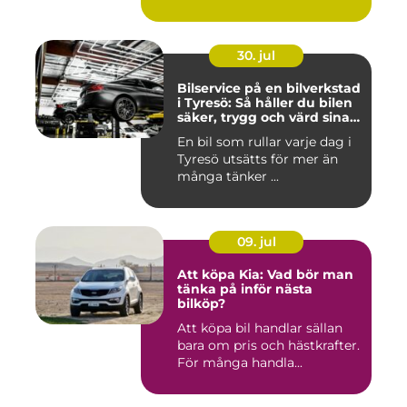
30. jul
Bilservice på en bilverkstad
i Tyresö: Så håller du bilen
säker, trygg och värd sina
pengar
En bil som rullar varje dag i
Tyresö utsätts för mer än
många tänker ...
09. jul
Att köpa Kia: Vad bör man
tänka på inför nästa
bilköp?
Att köpa bil handlar sällan
bara om pris och hästkrafter.
För många handla...