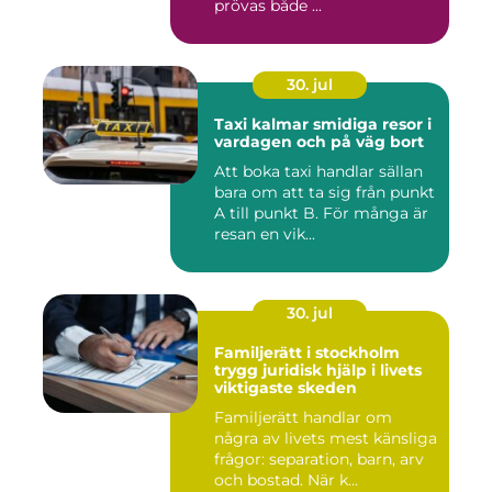
prövas både ...
30. jul
Taxi kalmar smidiga resor i
vardagen och på väg bort
Att boka taxi handlar sällan
bara om att ta sig från punkt
A till punkt B. För många är
resan en vik...
30. jul
Familjerätt i stockholm
trygg juridisk hjälp i livets
viktigaste skeden
Familjerätt handlar om
några av livets mest känsliga
frågor: separation, barn, arv
och bostad. När k...