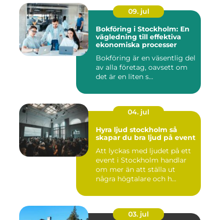
09. jul
Bokföring i Stockholm: En
vägledning till effektiva
ekonomiska processer
Bokföring är en väsentlig del
av alla företag, oavsett om
det är en liten s...
04. jul
Hyra ljud stockholm så
skapar du bra ljud på event
Att lyckas med ljudet på ett
event i Stockholm handlar
om mer än att ställa ut
några högtalare och h...
03. jul