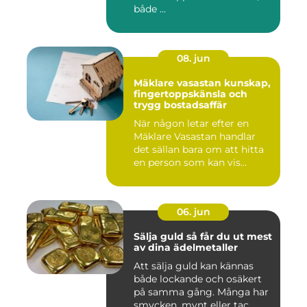
både ...
08. jun
Mäklare vasastan kunskap,
fingertoppskänsla och
trygg bostadsaffär
När någon letar efter en
Mäklare Vasastan handlar
det sällan bara om att hitta
en person som kan vis...
06. jun
Sälja guld så får du ut mest
av dina ädelmetaller
Att sälja guld kan kännas
både lockande och osäkert
på samma gång. Många har
smycken, mynt eller tac...