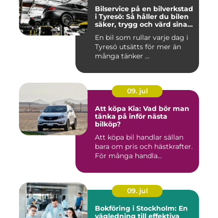
Bilservice på en bilverkstad
i Tyresö: Så håller du bilen
säker, trygg och värd sina
pengar
En bil som rullar varje dag i
Tyresö utsätts för mer än
många tänker ...
09. jul
Att köpa Kia: Vad bör man
tänka på inför nästa
bilköp?
Att köpa bil handlar sällan
bara om pris och hästkrafter.
För många handla...
09. jul
Bokföring i Stockholm: En
vägledning till effektiva