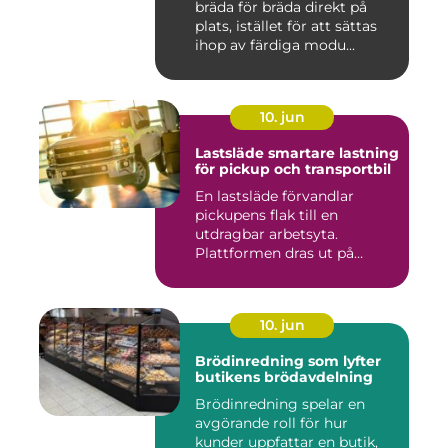
bräda för bräda direkt på
plats, istället för att sättas
ihop av färdiga modu...
10. jun
Lastsläde smartare lastning
för pickup och transportbil
En lastsläde förvandlar
pickupens flak till en
utdragbar arbetsyta.
Plattformen dras ut på
skenor, l...
10. jun
Brödinredning som lyfter
butikens brödavdelning
Brödinredning spelar en
avgörande roll för hur
kunder uppfattar en butik,