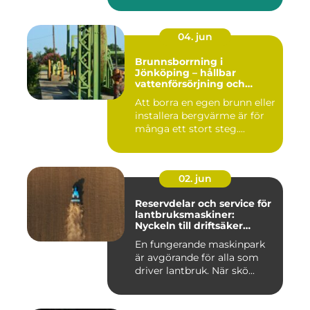
må...
04. jun
Brunnsborrning i
Jönköping – hållbar
vattenförsörjning och
effektiv energilösning
Att borra en egen brunn eller
installera bergvärme är för
många ett stort steg....
02. jun
Reservdelar och service för
lantbruksmaskiner:
Nyckeln till driftsäker
vardag på gården
En fungerande maskinpark
är avgörande för alla som
driver lantbruk. När skö...