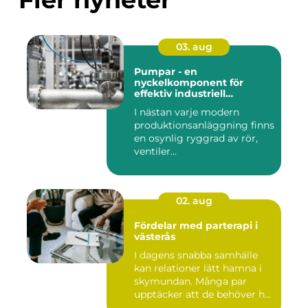
03. aug
Pumpar - en
nyckelkomponent för
effektiv industriell
hantering
I nästan varje modern
produktionsanläggning finns
en osynlig ryggrad av rör,
ventiler...
02. aug
Fördelar med parterapi i
västerås
I dagens snabba samhälle
kan relationer lätt hamna i
skymundan. Många par
upptäcker att de behöver h...