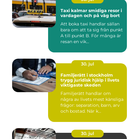
Taxi kalmar smidiga resor i
vardagen och på väg bort
Att boka taxi handlar sällan
bara om att ta sig från punkt
A till punkt B. För många är
resan en vik...
30. jul
Familjerätt i stockholm
trygg juridisk hjälp i livets
viktigaste skeden
Familjerätt handlar om
några av livets mest känsliga
frågor: separation, barn, arv
och bostad. När k...
30. jul