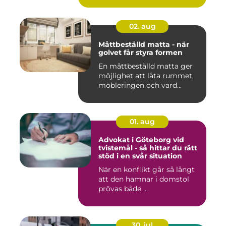
02. aug
Måttbeställd matta - när
golvet får styra formen
En måttbeställd matta ger
möjlighet att låta rummet,
möbleringen och vard...
01. aug
Advokat i Göteborg vid
tvistemål - så hittar du rätt
stöd i en svår situation
När en konflikt går så långt
att den hamnar i domstol
prövas både ...
30. jul