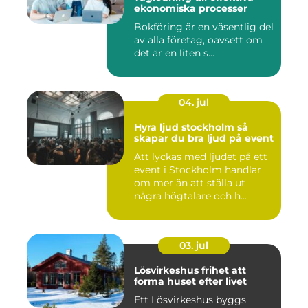
ekonomiska processer
Bokföring är en väsentlig del
av alla företag, oavsett om
det är en liten s...
04. jul
Hyra ljud stockholm så
skapar du bra ljud på event
Att lyckas med ljudet på ett
event i Stockholm handlar
om mer än att ställa ut
några högtalare och h...
03. jul
Lösvirkeshus frihet att
forma huset efter livet
Ett Lösvirkeshus byggs