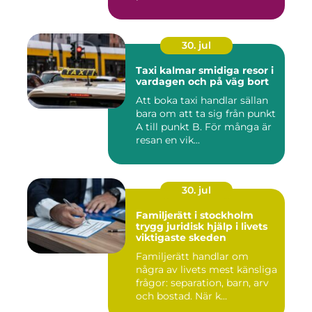
30. jul
Taxi kalmar smidiga resor i
vardagen och på väg bort
Att boka taxi handlar sällan
bara om att ta sig från punkt
A till punkt B. För många är
resan en vik...
30. jul
Familjerätt i stockholm
trygg juridisk hjälp i livets
viktigaste skeden
Familjerätt handlar om
några av livets mest känsliga
frågor: separation, barn, arv
och bostad. När k...