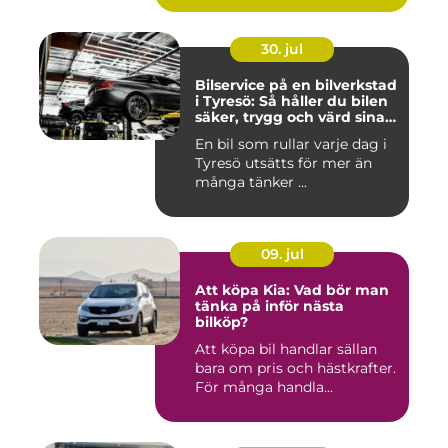
30. jul
Bilservice på en bilverkstad
i Tyresö: Så håller du bilen
säker, trygg och värd sina
pengar
En bil som rullar varje dag i
Tyresö utsätts för mer än
många tänker ...
09. jul
Att köpa Kia: Vad bör man
tänka på inför nästa
bilköp?
Att köpa bil handlar sällan
bara om pris och hästkrafter.
För många handla...