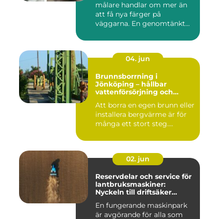
målare handlar om mer än
att få nya färger på
väggarna. En genomtänkt
må...
04. jun
Brunnsborrning i
Jönköping – hållbar
vattenförsörjning och
effektiv energilösning
Att borra en egen brunn eller
installera bergvärme är för
många ett stort steg....
02. jun
Reservdelar och service för
lantbruksmaskiner:
Nyckeln till driftsäker
vardag på gården
En fungerande maskinpark
är avgörande för alla som