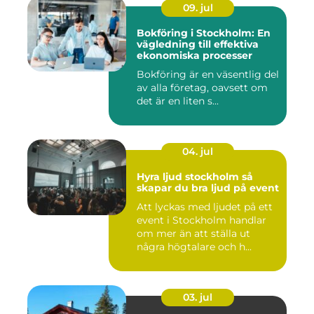
09. jul
Bokföring i Stockholm: En
vägledning till effektiva
ekonomiska processer
Bokföring är en väsentlig del
av alla företag, oavsett om
det är en liten s...
04. jul
Hyra ljud stockholm så
skapar du bra ljud på event
Att lyckas med ljudet på ett
event i Stockholm handlar
om mer än att ställa ut
några högtalare och h...
03. jul