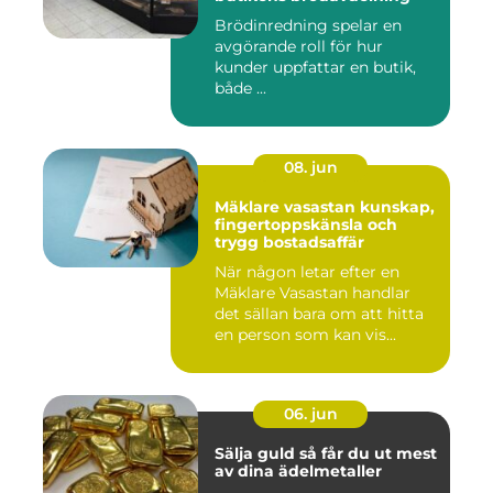
Brödinredning spelar en
avgörande roll för hur
kunder uppfattar en butik,
både ...
08. jun
Mäklare vasastan kunskap,
fingertoppskänsla och
trygg bostadsaffär
När någon letar efter en
Mäklare Vasastan handlar
det sällan bara om att hitta
en person som kan vis...
06. jun
Sälja guld så får du ut mest
av dina ädelmetaller