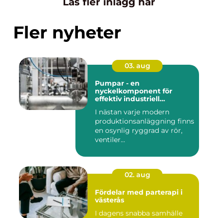
Läs fler inlägg här
Fler nyheter
03. aug
Pumpar - en
nyckelkomponent för
effektiv industriell
hantering
I nästan varje modern
produktionsanläggning finns
en osynlig ryggrad av rör,
ventiler...
02. aug
Fördelar med parterapi i
västerås
I dagens snabba samhälle