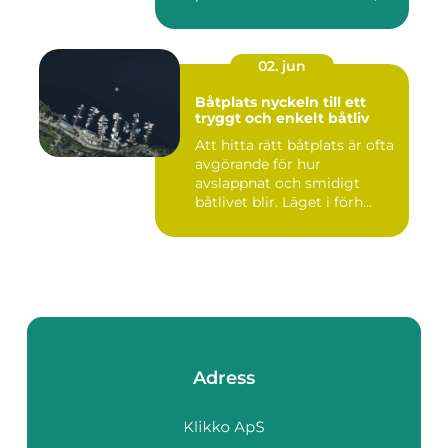
02. jun
Båtplats nyckeln till ett
tryggt och enkelt båtliv
Att hitta rätt båtplats är ofta
avgörande för hur
avslappnat och smidigt
båtlivet blir. Läget i förh...
Adress