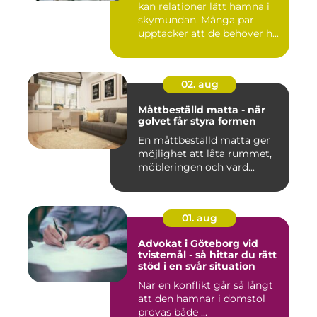
kan relationer lätt hamna i
skymundan. Många par
upptäcker att de behöver h...
02. aug
Måttbeställd matta - när
golvet får styra formen
En måttbeställd matta ger
möjlighet att låta rummet,
möbleringen och vard...
01. aug
Advokat i Göteborg vid
tvistemål - så hittar du rätt
stöd i en svår situation
När en konflikt går så långt
att den hamnar i domstol
prövas både ...