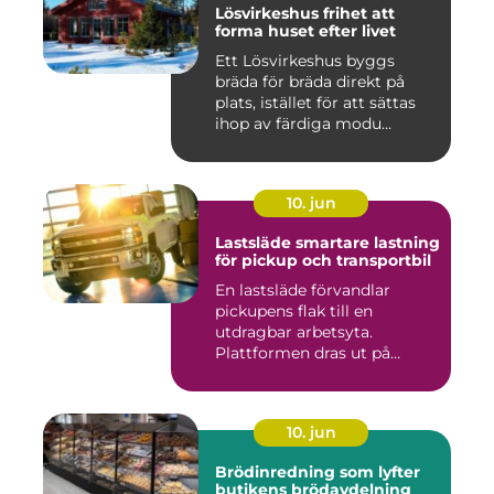
Lösvirkeshus frihet att
forma huset efter livet
Ett Lösvirkeshus byggs
bräda för bräda direkt på
plats, istället för att sättas
ihop av färdiga modu...
10. jun
Lastsläde smartare lastning
för pickup och transportbil
En lastsläde förvandlar
pickupens flak till en
utdragbar arbetsyta.
Plattformen dras ut på
skenor, l...
10. jun
Brödinredning som lyfter
butikens brödavdelning