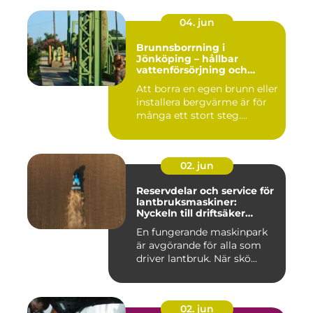
04. jun
Brunnsborrning i
Jönköping – hållbar
vattenförsörjning och
effektiv energilösning
Att borra en egen brunn eller
installera bergvärme är för
många ett stort steg....
02. jun
Reservdelar och service för
lantbruksmaskiner:
Nyckeln till driftsäker
vardag på gården
En fungerande maskinpark
är avgörande för alla som
driver lantbruk. När skö...
02. jun