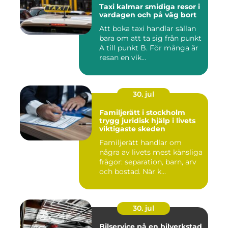
Taxi kalmar smidiga resor i
vardagen och på väg bort
Att boka taxi handlar sällan
bara om att ta sig från punkt
A till punkt B. För många är
resan en vik...
30. jul
Familjerätt i stockholm
trygg juridisk hjälp i livets
viktigaste skeden
Familjerätt handlar om
några av livets mest känsliga
frågor: separation, barn, arv
och bostad. När k...
30. jul
Bilservice på en bilverkstad