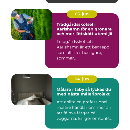
05. jun
Trädgårdsskötsel i
Karlshamn för en grönare
och mer lättskött utemiljö
Trädgårdsskötsel i
Karlshamn är ett begrepp
som allt fler husägare,
sommar...
04. jun
Målare i täby så lyckas du
med nästa måleriprojekt
Att anlita en professionell
målare handlar om mer än
att få nya färger på
väggarna. En genomtänkt
må...