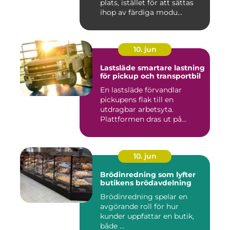
plats, istället för att sättas
ihop av färdiga modu...
10. jun
Lastsläde smartare lastning
för pickup och transportbil
En lastsläde förvandlar
pickupens flak till en
utdragbar arbetsyta.
Plattformen dras ut på
skenor, l...
10. jun
Brödinredning som lyfter
butikens brödavdelning
Brödinredning spelar en
avgörande roll för hur
kunder uppfattar en butik,
både ...