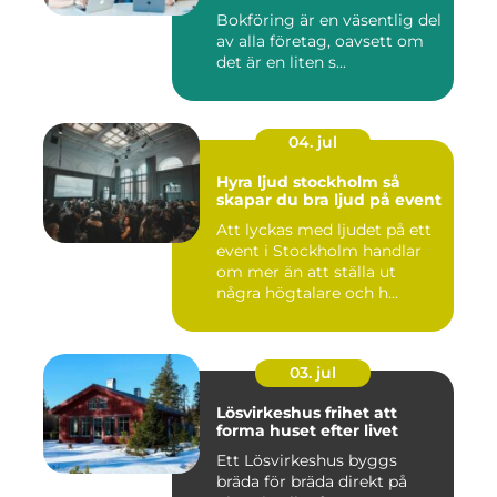
Bokföring är en väsentlig del
av alla företag, oavsett om
det är en liten s...
04. jul
Hyra ljud stockholm så
skapar du bra ljud på event
Att lyckas med ljudet på ett
event i Stockholm handlar
om mer än att ställa ut
några högtalare och h...
03. jul
Lösvirkeshus frihet att
forma huset efter livet
Ett Lösvirkeshus byggs
bräda för bräda direkt på