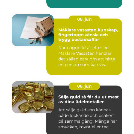
08. jun
Mäklare vasastan kunskap,
fingertoppskänsla och
trygg bostadsaffär
När någon letar efter en
Mäklare Vasastan handlar
det sällan bara om att hitta
en person som kan vis...
06. jun
Sälja guld så får du ut mest
av dina ädelmetaller
Att sälja guld kan kännas
både lockande och osäkert
på samma gång. Många har
smycken, mynt eller tac...