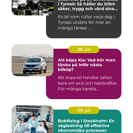
i Tyresö: Så håller du bilen
säker, trygg och värd sina
pengar
En bil som rullar varje dag i
Tyresö utsätts för mer än
många tänker ...
09. jul
Att köpa Kia: Vad bör man
tänka på inför nästa
bilköp?
Att köpa bil handlar sällan
bara om pris och hästkrafter.
För många handla...
09. jul
Bokföring i Stockholm: En
vägledning till effektiva
ekonomiska processer