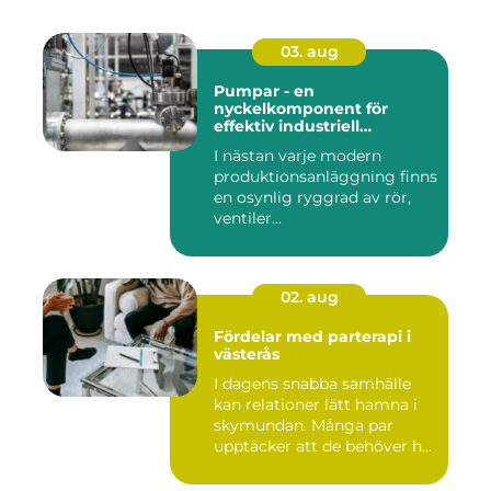
03. aug
Pumpar - en
nyckelkomponent för
effektiv industriell
hantering
I nästan varje modern
produktionsanläggning finns
en osynlig ryggrad av rör,
ventiler...
02. aug
Fördelar med parterapi i
västerås
I dagens snabba samhälle
kan relationer lätt hamna i
skymundan. Många par
upptäcker att de behöver h...