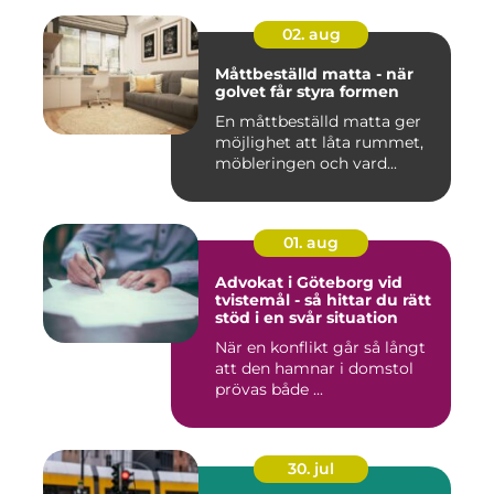
02. aug
Måttbeställd matta - när
golvet får styra formen
En måttbeställd matta ger
möjlighet att låta rummet,
möbleringen och vard...
01. aug
Advokat i Göteborg vid
tvistemål - så hittar du rätt
stöd i en svår situation
När en konflikt går så långt
att den hamnar i domstol
prövas både ...
30. jul