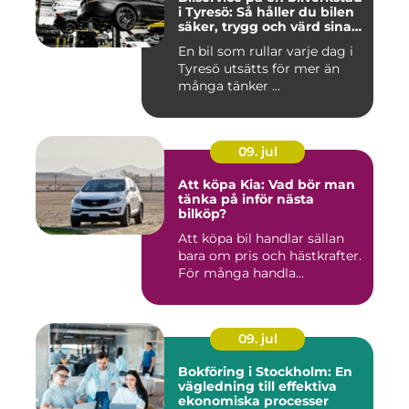
i Tyresö: Så håller du bilen
säker, trygg och värd sina
pengar
En bil som rullar varje dag i
Tyresö utsätts för mer än
många tänker ...
09. jul
Att köpa Kia: Vad bör man
tänka på inför nästa
bilköp?
Att köpa bil handlar sällan
bara om pris och hästkrafter.
För många handla...
09. jul
Bokföring i Stockholm: En
vägledning till effektiva
ekonomiska processer