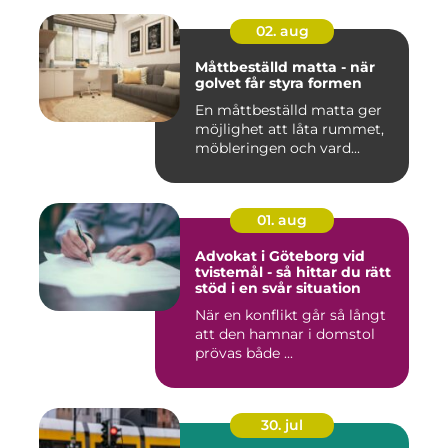
02. aug
Måttbeställd matta - när
golvet får styra formen
En måttbeställd matta ger
möjlighet att låta rummet,
möbleringen och vard...
01. aug
Advokat i Göteborg vid
tvistemål - så hittar du rätt
stöd i en svår situation
När en konflikt går så långt
att den hamnar i domstol
prövas både ...
30. jul