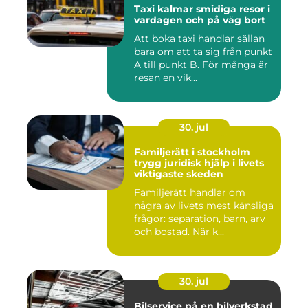
Taxi kalmar smidiga resor i
vardagen och på väg bort
Att boka taxi handlar sällan
bara om att ta sig från punkt
A till punkt B. För många är
resan en vik...
30. jul
Familjerätt i stockholm
trygg juridisk hjälp i livets
viktigaste skeden
Familjerätt handlar om
några av livets mest känsliga
frågor: separation, barn, arv
och bostad. När k...
30. jul
Bilservice på en bilverkstad