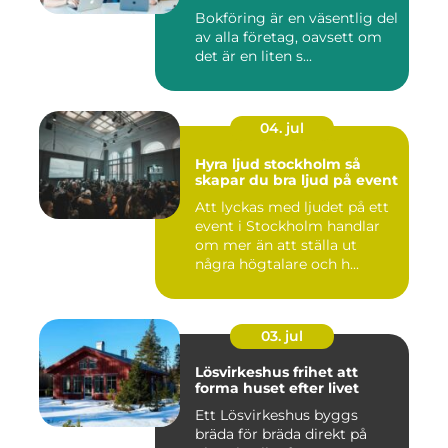
Bokföring är en väsentlig del
av alla företag, oavsett om
det är en liten s...
04. jul
Hyra ljud stockholm så
skapar du bra ljud på event
Att lyckas med ljudet på ett
event i Stockholm handlar
om mer än att ställa ut
några högtalare och h...
03. jul
Lösvirkeshus frihet att
forma huset efter livet
Ett Lösvirkeshus byggs
bräda för bräda direkt på