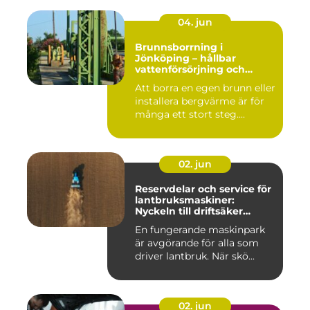
04. jun
Brunnsborrning i
Jönköping – hållbar
vattenförsörjning och
effektiv energilösning
Att borra en egen brunn eller
installera bergvärme är för
många ett stort steg....
02. jun
Reservdelar och service för
lantbruksmaskiner:
Nyckeln till driftsäker
vardag på gården
En fungerande maskinpark
är avgörande för alla som
driver lantbruk. När skö...
02. jun