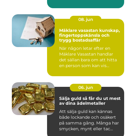
08. jun
Mäklare vasastan kunskap,
fingertoppskänsla och
trygg bostadsaffär
När någon letar efter en
Mäklare Vasastan handlar
det sällan bara om att hitta
en person som kan vis...
06. jun
Sälja guld så får du ut mest
av dina ädelmetaller
Att sälja guld kan kännas
både lockande och osäkert
på samma gång. Många har
smycken, mynt eller tac...