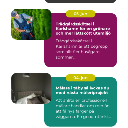
05. jun
Trädgårdsskötsel i
Karlshamn för en grönare
och mer lättskött utemiljö
Trädgårdsskötsel i
Karlshamn är ett begrepp
som allt fler husägare,
sommar...
04. jun
Målare i täby så lyckas du
med nästa måleriprojekt
Att anlita en professionell
målare handlar om mer än
att få nya färger på
väggarna. En genomtänkt
må...