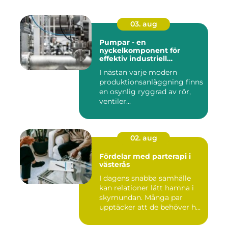
03. aug
Pumpar - en
nyckelkomponent för
effektiv industriell
hantering
I nästan varje modern
produktionsanläggning finns
en osynlig ryggrad av rör,
ventiler...
02. aug
Fördelar med parterapi i
västerås
I dagens snabba samhälle
kan relationer lätt hamna i
skymundan. Många par
upptäcker att de behöver h...