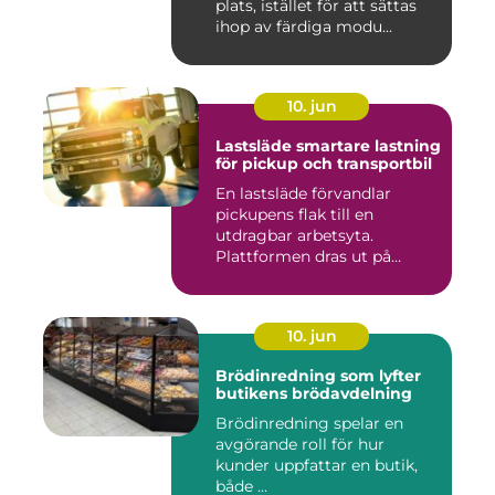
plats, istället för att sättas
ihop av färdiga modu...
10. jun
Lastsläde smartare lastning
för pickup och transportbil
En lastsläde förvandlar
pickupens flak till en
utdragbar arbetsyta.
Plattformen dras ut på
skenor, l...
10. jun
Brödinredning som lyfter
butikens brödavdelning
Brödinredning spelar en
avgörande roll för hur
kunder uppfattar en butik,
både ...