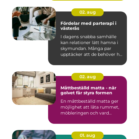
02. aug
Fördelar med parterapi i
västerås
I dagens snabba samhälle
kan relationer lätt hamna i
skymundan. Många par
upptäcker att de behöver h...
02. aug
Måttbeställd matta - när
golvet får styra formen
En måttbeställd matta ger
möjlighet att låta rummet,
möbleringen och vard...
01. aug