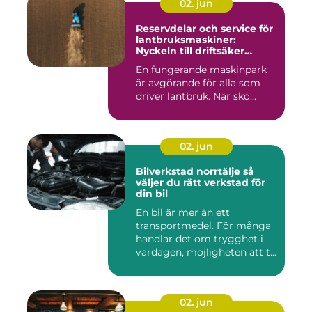
02. jun
Reservdelar och service för
lantbruksmaskiner:
Nyckeln till driftsäker
vardag på gården
En fungerande maskinpark
är avgörande för alla som
driver lantbruk. När skö...
02. jun
Bilverkstad norrtälje så
väljer du rätt verkstad för
din bil
En bil är mer än ett
transportmedel. För många
handlar det om trygghet i
vardagen, möjligheten att t...
02. jun