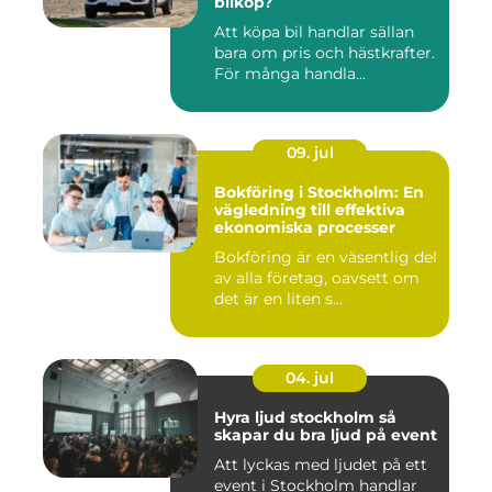
bilköp?
Att köpa bil handlar sällan
bara om pris och hästkrafter.
För många handla...
09. jul
Bokföring i Stockholm: En
vägledning till effektiva
ekonomiska processer
Bokföring är en väsentlig del
av alla företag, oavsett om
det är en liten s...
04. jul
Hyra ljud stockholm så
skapar du bra ljud på event
Att lyckas med ljudet på ett
event i Stockholm handlar