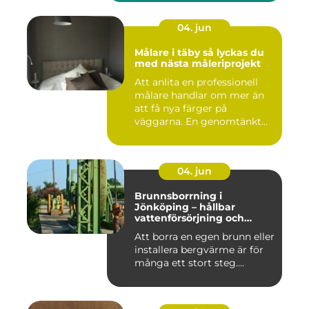
04. jun
Målare i täby så lyckas du
med nästa måleriprojekt
Att anlita en professionell
målare handlar om mer än
att få nya färger på
väggarna. En genomtänkt
må...
04. jun
Brunnsborrning i
Jönköping – hållbar
vattenförsörjning och
effektiv energilösning
Att borra en egen brunn eller
installera bergvärme är för
många ett stort steg....