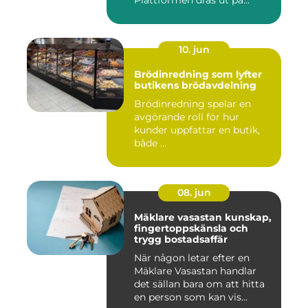
Plattformen dras ut på
skenor, l...
10. jun
Brödinredning som lyfter
butikens brödavdelning
Brödinredning spelar en
avgörande roll för hur
kunder uppfattar en butik,
både ...
08. jun
Mäklare vasastan kunskap,
fingertoppskänsla och
trygg bostadsaffär
När någon letar efter en
Mäklare Vasastan handlar
det sällan bara om att hitta
en person som kan vis...