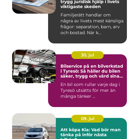
trygg juridisk hjälp i livets
viktigaste skeden
Familjerätt handlar om
några av livets mest känsliga
frågor: separation, barn, arv
och bostad. När k...
30. jul
Bilservice på en bilverkstad
i Tyresö: Så håller du bilen
säker, trygg och värd sina
pengar
En bil som rullar varje dag i
Tyresö utsätts för mer än
många tänker ...
09. jul
Att köpa Kia: Vad bör man
tänka på inför nästa