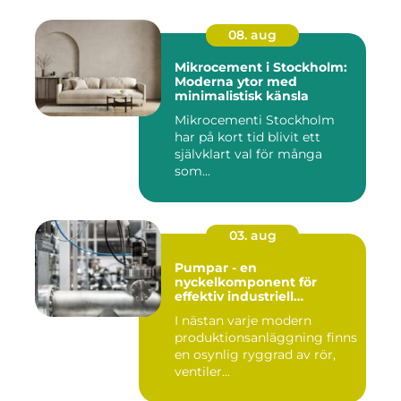
08. aug
Mikrocement i Stockholm:
Moderna ytor med
minimalistisk känsla
Mikrocementi Stockholm
har på kort tid blivit ett
självklart val för många
som...
03. aug
Pumpar - en
nyckelkomponent för
effektiv industriell
hantering
I nästan varje modern
produktionsanläggning finns
en osynlig ryggrad av rör,
ventiler...