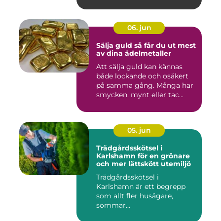
06. jun
Sälja guld så får du ut mest
av dina ädelmetaller
Att sälja guld kan kännas
både lockande och osäkert
på samma gång. Många har
smycken, mynt eller tac...
05. jun
Trädgårdsskötsel i
Karlshamn för en grönare
och mer lättskött utemiljö
Trädgårdsskötsel i
Karlshamn är ett begrepp
som allt fler husägare,
sommar...