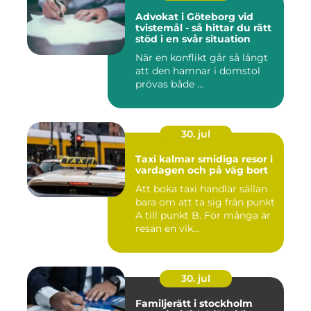
Advokat i Göteborg vid
tvistemål - så hittar du rätt
stöd i en svår situation
När en konflikt går så långt
att den hamnar i domstol
prövas både ...
30. jul
Taxi kalmar smidiga resor i
vardagen och på väg bort
Att boka taxi handlar sällan
bara om att ta sig från punkt
A till punkt B. För många är
resan en vik...
30. jul
Familjerätt i stockholm