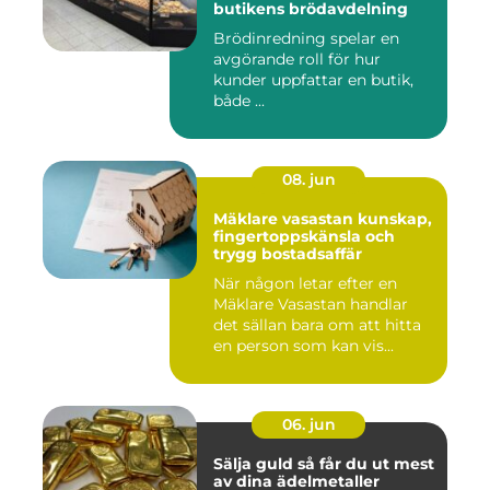
butikens brödavdelning
Brödinredning spelar en
avgörande roll för hur
kunder uppfattar en butik,
både ...
08. jun
Mäklare vasastan kunskap,
fingertoppskänsla och
trygg bostadsaffär
När någon letar efter en
Mäklare Vasastan handlar
det sällan bara om att hitta
en person som kan vis...
06. jun
Sälja guld så får du ut mest
av dina ädelmetaller