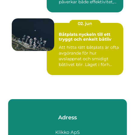
påverkar både effektivitet,...
02. jun
Båtplats nyckeln till ett
tryggt och enkelt båtliv
Att hitta rätt båtplats är ofta
avgörande för hur
avslappnat och smidigt
båtlivet blir. Läget i förh...
Adress