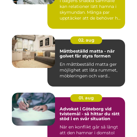
I dagens snabba samhälle
kan relationer lätt hamna i
skymundan. Många par
upptäcker att de behöver h...
02. aug
Måttbeställd matta - när
golvet får styra formen
En måttbeställd matta ger
möjlighet att låta rummet,
möbleringen och vard...
01. aug
Advokat i Göteborg vid
tvistemål - så hittar du rätt
stöd i en svår situation
När en konflikt går så långt
att den hamnar i domstol