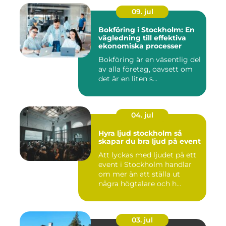
09. jul
Bokföring i Stockholm: En
vägledning till effektiva
ekonomiska processer
Bokföring är en väsentlig del
av alla företag, oavsett om
det är en liten s...
04. jul
Hyra ljud stockholm så
skapar du bra ljud på event
Att lyckas med ljudet på ett
event i Stockholm handlar
om mer än att ställa ut
några högtalare och h...
03. jul