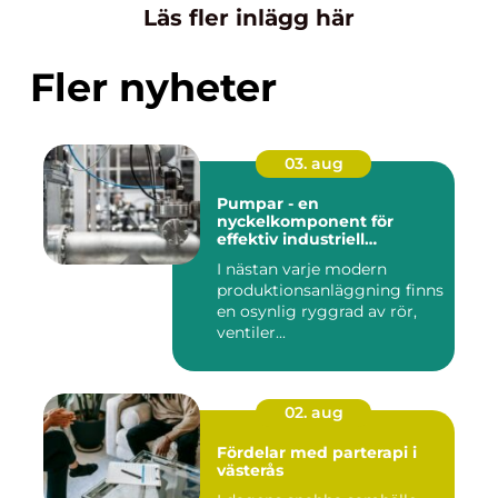
Läs fler inlägg här
Fler nyheter
03. aug
Pumpar - en
nyckelkomponent för
effektiv industriell
hantering
I nästan varje modern
produktionsanläggning finns
en osynlig ryggrad av rör,
ventiler...
02. aug
Fördelar med parterapi i
västerås