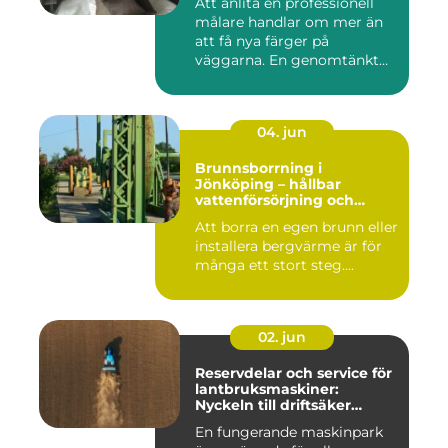
Att anlita en professionell
målare handlar om mer än
att få nya färger på
väggarna. En genomtänkt
må...
04. jun
Brunnsborrning i
Jönköping – hållbar
vattenförsörjning och
effektiv energilösning
Att borra en egen brunn eller
installera bergvärme är för
många ett stort steg....
02. jun
Reservdelar och service för
lantbruksmaskiner:
Nyckeln till driftsäker
vardag på gården
En fungerande maskinpark