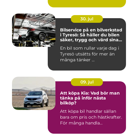
30. jul
Bilservice på en bilverkstad
i Tyresö: Så håller du bilen
säker, trygg och värd sina
pengar
En bil som rullar varje dag i
Tyresö utsätts för mer än
många tänker ...
09. jul
Att köpa Kia: Vad bör man
tänka på inför nästa
bilköp?
Att köpa bil handlar sällan
bara om pris och hästkrafter.
För många handla...