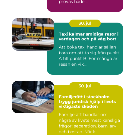
prövas både ...
30. jul
Taxi kalmar smidiga resor i
vardagen och på väg bort
Att boka taxi handlar sällan
bara om att ta sig från punkt
A till punkt B. För många är
resan en vik...
30. jul
Familjerätt i stockholm
trygg juridisk hjälp i livets
viktigaste skeden
Familjerätt handlar om
några av livets mest känsliga
frågor: separation, barn, arv
och bostad. När k...