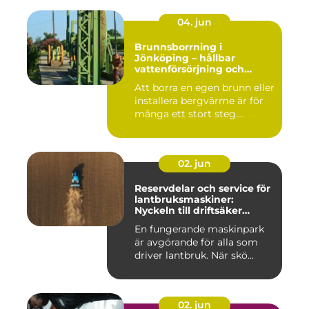
04. jun
Brunnsborrning i
Jönköping – hållbar
vattenförsörjning och
effektiv energilösning
Att borra en egen brunn eller
installera bergvärme är för
många ett stort steg....
02. jun
Reservdelar och service för
lantbruksmaskiner:
Nyckeln till driftsäker
vardag på gården
En fungerande maskinpark
är avgörande för alla som
driver lantbruk. När skö...
02. jun