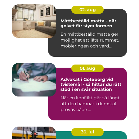
02. aug
Måttbeställd matta - när
golvet får styra formen
En måttbeställd matta ger
möjlighet att låta rummet,
möbleringen och vard...
01. aug
Advokat i Göteborg vid
tvistemål - så hittar du rätt
stöd i en svår situation
När en konflikt går så långt
att den hamnar i domstol
prövas både ...
30. jul