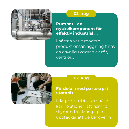
03. aug
Pumpar - en
nyckelkomponent för
effektiv industriell
hantering
I nästan varje modern
produktionsanläggning finns
en osynlig ryggrad av rör,
ventiler...
02. aug
Fördelar med parterapi i
västerås
I dagens snabba samhälle
kan relationer lätt hamna i
skymundan. Många par
upptäcker att de behöver h...