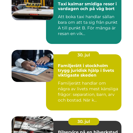
Taxi kalmar smidiga resor i
vardagen och på väg bort
Att boka taxi handlar sällan
bara om att ta sig från punkt
A till punkt B. För många är
resan en vik...
30. jul
Familjerätt i stockholm
trygg juridisk hjälp i livets
viktigaste skeden
Familjerätt handlar om
några av livets mest känsliga
frågor: separation, barn, arv
och bostad. När k...
30. jul
Bilservice på en bilverkstad