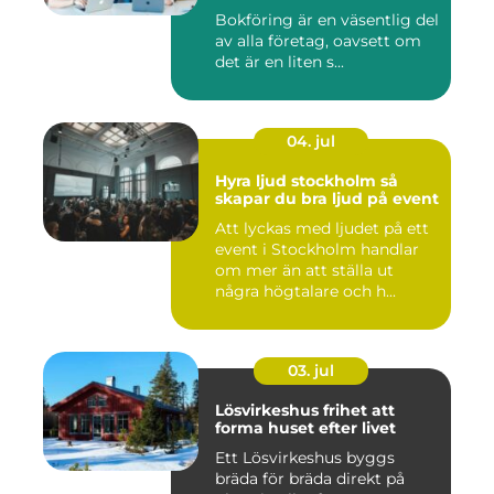
Bokföring är en väsentlig del
av alla företag, oavsett om
det är en liten s...
04. jul
Hyra ljud stockholm så
skapar du bra ljud på event
Att lyckas med ljudet på ett
event i Stockholm handlar
om mer än att ställa ut
några högtalare och h...
03. jul
Lösvirkeshus frihet att
forma huset efter livet
Ett Lösvirkeshus byggs
bräda för bräda direkt på