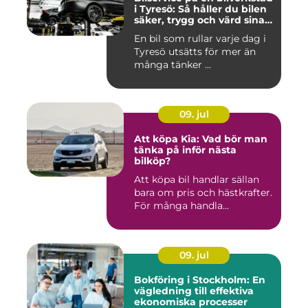
i Tyresö: Så håller du bilen
säker, trygg och värd sina
pengar
En bil som rullar varje dag i
Tyresö utsätts för mer än
många tänker ...
09. jul
Att köpa Kia: Vad bör man
tänka på inför nästa
bilköp?
Att köpa bil handlar sällan
bara om pris och hästkrafter.
För många handla...
09. jul
Bokföring i Stockholm: En
vägledning till effektiva
ekonomiska processer