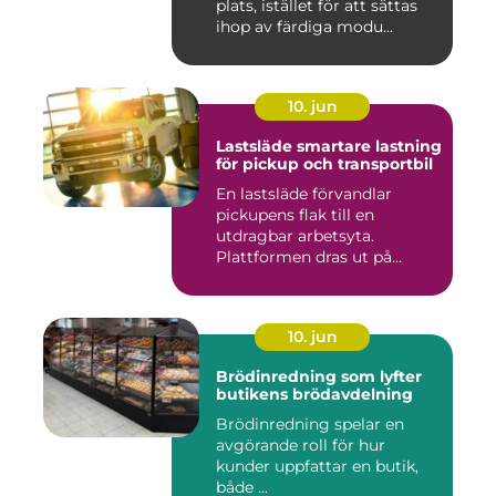
plats, istället för att sättas
ihop av färdiga modu...
10. jun
Lastsläde smartare lastning
för pickup och transportbil
En lastsläde förvandlar
pickupens flak till en
utdragbar arbetsyta.
Plattformen dras ut på
skenor, l...
10. jun
Brödinredning som lyfter
butikens brödavdelning
Brödinredning spelar en
avgörande roll för hur
kunder uppfattar en butik,
både ...