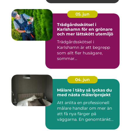
05. jun
Trädgårdsskötsel i
Karlshamn för en grönare
och mer lättskött utemiljö
Trädgårdsskötsel i
Karlshamn är ett begrepp
som allt fler husägare,
sommar...
04. jun
Målare i täby så lyckas du
med nästa måleriprojekt
Att anlita en professionell
målare handlar om mer än
att få nya färger på
väggarna. En genomtänkt
må...