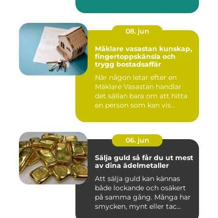
08. jun
Mäklare vasastan kunskap,
fingertoppskänsla och
trygg bostadsaffär
När någon letar efter en
Mäklare Vasastan handlar
det sällan bara om att hitta
en person som kan vis...
06. jun
Sälja guld så får du ut mest
av dina ädelmetaller
Att sälja guld kan kännas
både lockande och osäkert
på samma gång. Många har
smycken, mynt eller tac...