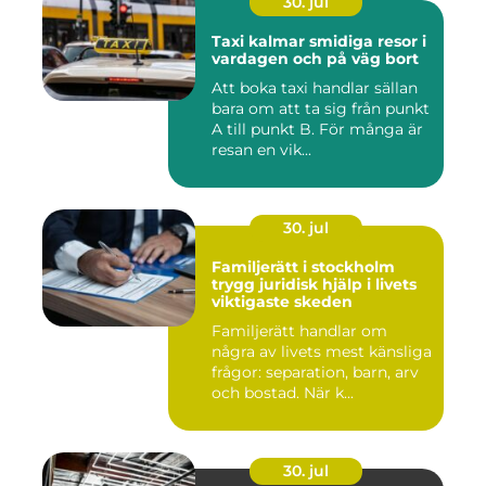
30. jul
Taxi kalmar smidiga resor i
vardagen och på väg bort
Att boka taxi handlar sällan
bara om att ta sig från punkt
A till punkt B. För många är
resan en vik...
30. jul
Familjerätt i stockholm
trygg juridisk hjälp i livets
viktigaste skeden
Familjerätt handlar om
några av livets mest känsliga
frågor: separation, barn, arv
och bostad. När k...
30. jul