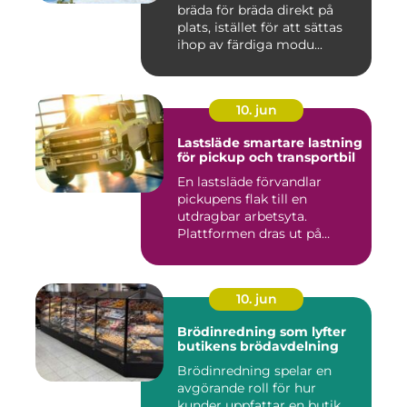
bräda för bräda direkt på
plats, istället för att sättas
ihop av färdiga modu...
10. jun
Lastsläde smartare lastning
för pickup och transportbil
En lastsläde förvandlar
pickupens flak till en
utdragbar arbetsyta.
Plattformen dras ut på
skenor, l...
10. jun
Brödinredning som lyfter
butikens brödavdelning
Brödinredning spelar en
avgörande roll för hur
kunder uppfattar en butik,