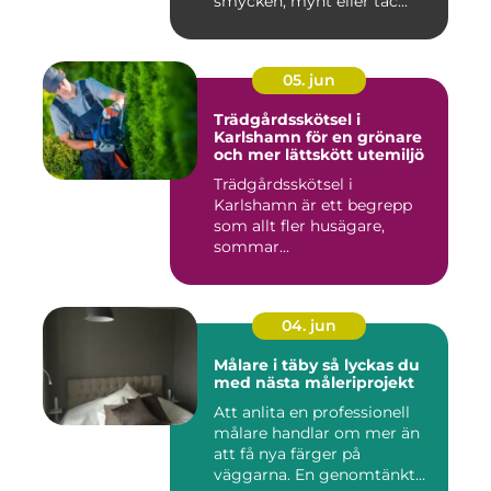
smycken, mynt eller tac...
05. jun
Trädgårdsskötsel i
Karlshamn för en grönare
och mer lättskött utemiljö
Trädgårdsskötsel i
Karlshamn är ett begrepp
som allt fler husägare,
sommar...
04. jun
Målare i täby så lyckas du
med nästa måleriprojekt
Att anlita en professionell
målare handlar om mer än
att få nya färger på
väggarna. En genomtänkt