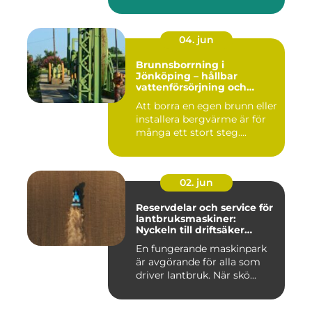
må...
04. jun
Brunnsborrning i
Jönköping – hållbar
vattenförsörjning och
effektiv energilösning
Att borra en egen brunn eller
installera bergvärme är för
många ett stort steg....
02. jun
Reservdelar och service för
lantbruksmaskiner:
Nyckeln till driftsäker
vardag på gården
En fungerande maskinpark
är avgörande för alla som
driver lantbruk. När skö...