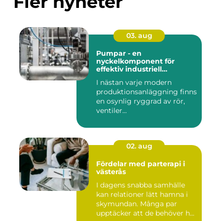
Fler nyheter
03. aug
Pumpar - en
nyckelkomponent för
effektiv industriell
hantering
I nästan varje modern
produktionsanläggning finns
en osynlig ryggrad av rör,
ventiler...
02. aug
Fördelar med parterapi i
västerås
I dagens snabba samhälle
kan relationer lätt hamna i
skymundan. Många par
upptäcker att de behöver h...