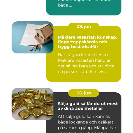
både ...
08. jun
Mäklare vasastan kunskap,
fingertoppskänsla och
trygg bostadsaffär
När någon letar efter en
Mäklare Vasastan handlar
det sällan bara om att hitta
en person som kan vis...
06. jun
Sälja guld så får du ut mest
av dina ädelmetaller
Att sälja guld kan kännas
både lockande och osäkert
på samma gång. Många har