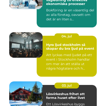
vägledning till effektiva
ekonomiska processer
Bokföring är en väsentlig del
av alla företag, oavsett om
det är en liten s...
04. jul
Hyra ljud stockholm så
skapar du bra ljud på event
Att lyckas med ljudet på ett
event i Stockholm handlar
om mer än att ställa ut
några högtalare och h...
03. jul
Lösvirkeshus frihet att
forma huset efter livet
Ett Lösvirkeshus byggs