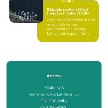
02. jun
Båtplats nyckeln till ett
tryggt och enkelt båtliv
Att hitta rätt båtplats är ofta
avgörande för hur
avslappnat och smidigt
båtlivet blir. Läget i förh...
Adress