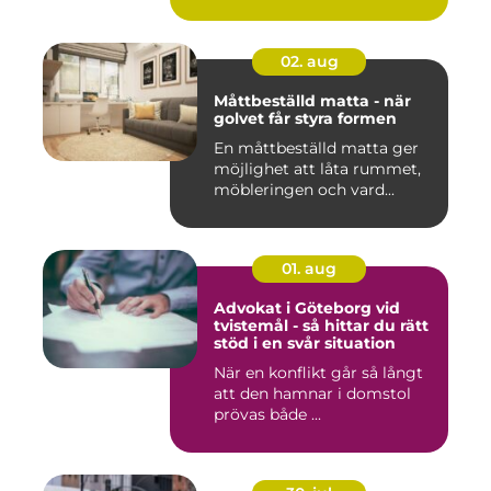
02. aug
Måttbeställd matta - när
golvet får styra formen
En måttbeställd matta ger
möjlighet att låta rummet,
möbleringen och vard...
01. aug
Advokat i Göteborg vid
tvistemål - så hittar du rätt
stöd i en svår situation
När en konflikt går så långt
att den hamnar i domstol
prövas både ...