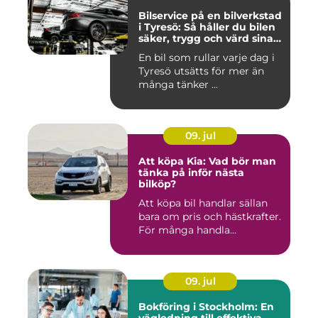
Bilservice på en bilverkstad
i Tyresö: Så håller du bilen
säker, trygg och värd sina
pengar
En bil som rullar varje dag i
Tyresö utsätts för mer än
många tänker ...
09. jul
Att köpa Kia: Vad bör man
tänka på inför nästa
bilköp?
Att köpa bil handlar sällan
bara om pris och hästkrafter.
För många handla...
09. jul
Bokföring i Stockholm: En