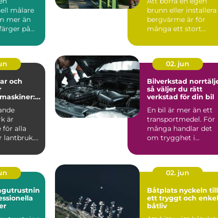
 en
Att borra en egen
energilösning
ell målare
brunn eller installera
m mer än
bergvärme är för
 färger på
många ett stort
 En
steg....
t må...
jun
02. jun
ar och
Bilverkstad norrtälj
r
så väljer du rätt
maskiner:
verkstad för din bil
ll
ande
En bil är mer än ett
r vardag på
k är
transportmedel. För
för alla
många handlar det
 lantbruk.
om trygghet i
vardagen,
möjligheten att t...
jun
02. jun
ngutrustnin
Båtplats nyckeln till
essionella
ett tryggt och enke
er
båtliv