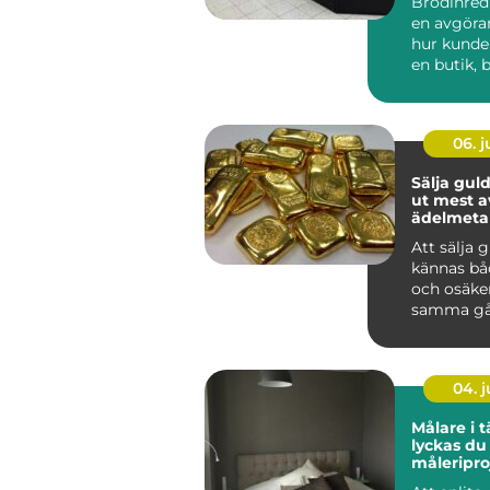
Brödinred
en avgöran
hur kunde
en butik, b
06. 
Sälja guld så får 
ut mest a
ädelmetal
Att sälja 
kännas bå
och osäke
samma gå
har smyck
eller tac...
04. 
Målare i tä
lyckas du
måleripro