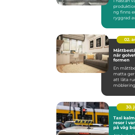
I nästan 
produktio
ng finns e
ryggrad av
ventiler...
02. 
Måttbestä
när golvet
formen
En måttbe
matta ger
att låta 
möblerin
vard...
30. j
Taxi kalmar smi
resor i v
på väg bo