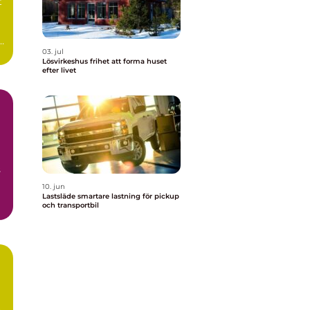
t
03. jul
Lösvirkeshus frihet att forma huset
efter livet
s
10. jun
Lastsläde smartare lastning för pickup
och transportbil