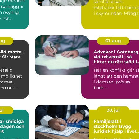
varje modern
samhälle kan
nsanläggni
relationer lätt hamn
n osynlig
i skymundan. Många
 rör,
par upptäcker att de
behöver h...
aug
01. aug
lld matta -
Advokat i Göteborg
 får styra
vid tvistemål - så
hittar du rätt stöd i
en svår situation
ställd
När en konflikt går s
 möjlighet
långt att den hamna
rummet,
i domstol prövas
gen och
både ...
ul
30. jul
diga
Familjerätt i
ardagen och
stockholm trygg
rt
juridisk hjälp i livets
viktigaste skeden