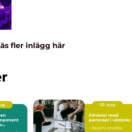
äs fler inlägg här
er
aug
02. aug
 en
Fördelar med
mponent
parterapi i västerås
iv
I dagens snabba
ll hantering