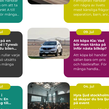
axi handlar
Familjerätt handlar
a om att ta
om några av livets
nkt A till
mest känsliga frågor
För många
separation, barn, arv
 vik...
och bostad. När k...
ul
09. jul
e på en
Att köpa Kia: Vad
d i Tyresö:
bör man tänka på
du bilen
inför nästa bilköp?
ygg och
 rullar varje
Att köpa bil handlar
 pengar
sö utsätts
sällan bara om pris
n många
och hästkrafter. För
många handla...
ul
04. jul
 i
Hyra ljud stockholm
m: En
så skapar du bra lj
 till
på event