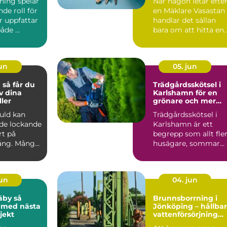
ning spelar
När någon letar efte
bostadsaffär
de roll för
en Mäklare Vasastan
r uppfattar
handlar det sällan
åde ...
bara om att hitta en
person som kan vis...
jun
05. jun
du
Trädgårdsskötsel i
v dina
Karlshamn för en
ler
grönare och mer
lättskött utemiljö
guld kan
Trädgårdsskötsel i
de lockande
Karlshamn är ett
rt på
begrepp som allt fle
ng. Många
husägare, sommar...
en, mynt
jun
04. jun
by så
Brunnsborrning i
 med nästa
Jönköping – hållbar
jekt
vattenförsörjning
och effektiv