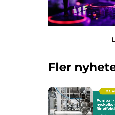
L
Fler nyhet
03. 
Pumpar -
nyckelko
för effekt
industrie