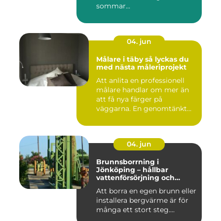
sommar...
04. jun
Målare i täby så lyckas du
med nästa måleriprojekt
Att anlita en professionell
målare handlar om mer än
att få nya färger på
väggarna. En genomtänkt
må...
04. jun
Brunnsborrning i
Jönköping – hållbar
vattenförsörjning och
effektiv energilösning
Att borra en egen brunn eller
installera bergvärme är för
många ett stort steg....