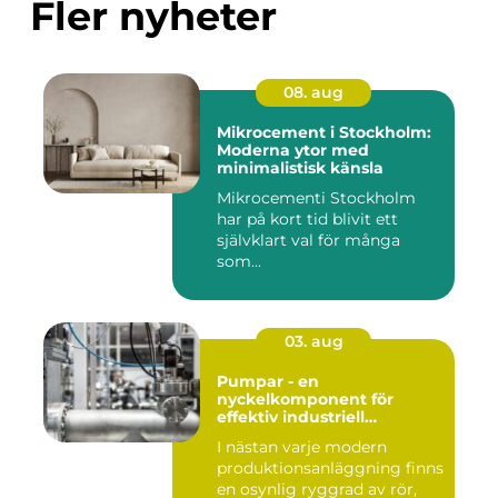
Fler nyheter
08. aug
Mikrocement i Stockholm:
Moderna ytor med
minimalistisk känsla
Mikrocementi Stockholm
har på kort tid blivit ett
självklart val för många
som...
03. aug
Pumpar - en
nyckelkomponent för
effektiv industriell
hantering
I nästan varje modern
produktionsanläggning finns
en osynlig ryggrad av rör,