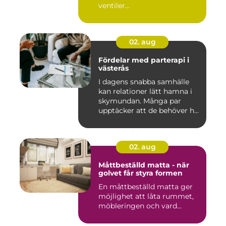
ventiler...
02. aug
Fördelar med parterapi i
västerås
I dagens snabba samhälle
kan relationer lätt hamna i
skymundan. Många par
upptäcker att de behöver h...
02. aug
Måttbeställd matta - när
golvet får styra formen
En måttbeställd matta ger
möjlighet att låta rummet,
möbleringen och vard...