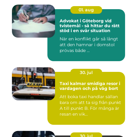
01. aug
Advokat i Göteborg vid
tvistemål - så hittar du rätt
stöd i en svår situation
När en konflikt går så långt
att den hamnar i domstol
prövas både ...
30. jul
Taxi kalmar smidiga resor i
vardagen och på väg bort
Att boka taxi handlar sällan
bara om att ta sig från punkt
A till punkt B. För många är
resan en vik...
30. jul