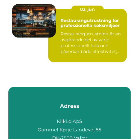
02. jun
Restaurangutrustning för
professionella köksmiljöer
Restaurangutrustning är en
avgörande del av varje
professionellt kök och
påverkar både effektivitet,...
Adress