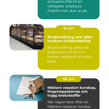
pickupens flak till en
utdragbar arbetsyta.
Plattformen dras ut på
skenor, l...
10. jun
Brödinredning som lyfter
butikens brödavdelning
Brödinredning spelar en
avgörande roll för hur
kunder uppfattar en butik,
både ...
08. jun
Mäklare vasastan kunskap,
fingertoppskänsla och
trygg bostadsaffär
När någon letar efter en
Mäklare Vasastan handlar