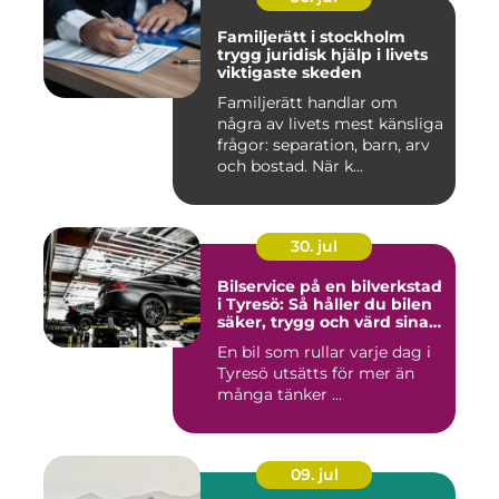
Familjerätt i stockholm
trygg juridisk hjälp i livets
viktigaste skeden
Familjerätt handlar om
några av livets mest känsliga
frågor: separation, barn, arv
och bostad. När k...
30. jul
Bilservice på en bilverkstad
i Tyresö: Så håller du bilen
säker, trygg och värd sina
pengar
En bil som rullar varje dag i
Tyresö utsätts för mer än
många tänker ...
09. jul