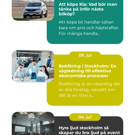
Att köpa Kia: Vad bör man
tänka på inför nästa
bilköp?
Att köpa bil handlar sällan
bara om pris och hästkrafter.
För många handla...
09. jul
Bokföring i Stockholm: En
vägledning till effektiva
ekonomiska processer
Bokföring är en väsentlig del
av alla företag, oavsett om
det är en liten s...
04. jul
Hyra ljud stockholm så
skapar du bra ljud på event