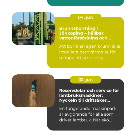
må...
04. jun
Brunnsborrning i
Jönköping – hållbar
vattenförsörjning och
effektiv energilösning
Att borra en egen brunn eller
installera bergvärme är för
många ett stort steg....
02. jun
Reservdelar och service för
lantbruksmaskiner:
Nyckeln till driftsäker
vardag på gården
En fungerande maskinpark
är avgörande för alla som
driver lantbruk. När skö...