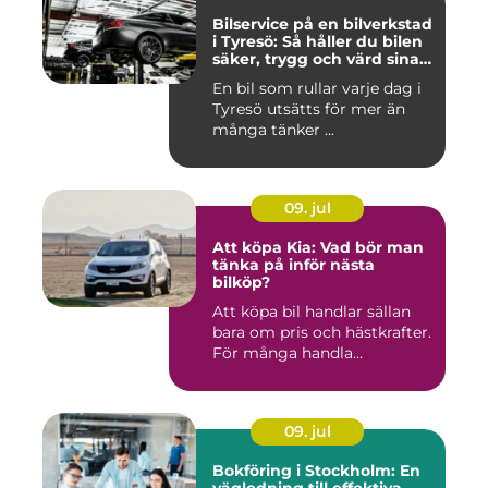
Bilservice på en bilverkstad
i Tyresö: Så håller du bilen
säker, trygg och värd sina
pengar
En bil som rullar varje dag i
Tyresö utsätts för mer än
många tänker ...
09. jul
Att köpa Kia: Vad bör man
tänka på inför nästa
bilköp?
Att köpa bil handlar sällan
bara om pris och hästkrafter.
För många handla...
09. jul
Bokföring i Stockholm: En