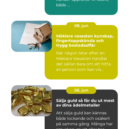
både ...
08. jun
Mäklare vasastan kunskap,
fingertoppskänsla och
trygg bostadsaffär
När någon letar efter en
Mäklare Vasastan handlar
det sällan bara om att hitta
en person som kan vis...
06. jun
Sälja guld så får du ut mest
av dina ädelmetaller
Att sälja guld kan kännas
både lockande och osäkert
på samma gång. Många har