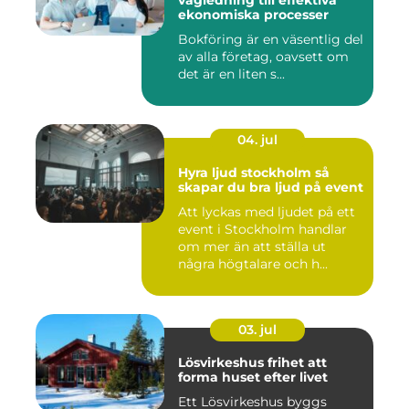
vägledning till effektiva
ekonomiska processer
Bokföring är en väsentlig del
av alla företag, oavsett om
det är en liten s...
04. jul
Hyra ljud stockholm så
skapar du bra ljud på event
Att lyckas med ljudet på ett
event i Stockholm handlar
om mer än att ställa ut
några högtalare och h...
03. jul
Lösvirkeshus frihet att
forma huset efter livet
Ett Lösvirkeshus byggs