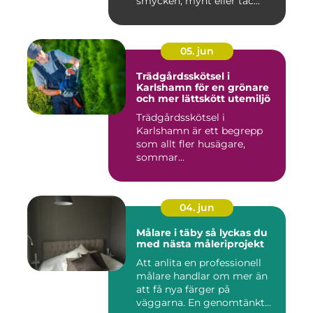
smycken, mynt eller tac...
05. jun
Trädgårdsskötsel i
Karlshamn för en grönare
och mer lättskött utemiljö
Trädgårdsskötsel i
Karlshamn är ett begrepp
som allt fler husägare,
sommar...
04. jun
Målare i täby så lyckas du
med nästa måleriprojekt
Att anlita en professionell
målare handlar om mer än
att få nya färger på
väggarna. En genomtänkt