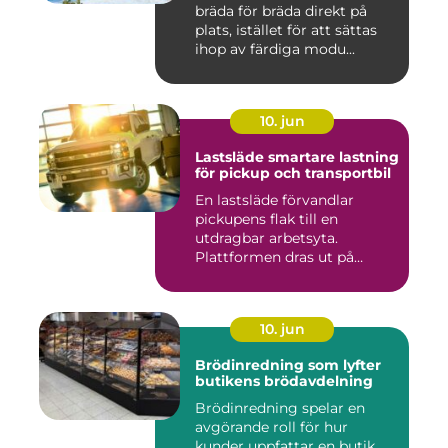
bräda för bräda direkt på
plats, istället för att sättas
ihop av färdiga modu...
10. jun
Lastsläde smartare lastning
för pickup och transportbil
En lastsläde förvandlar
pickupens flak till en
utdragbar arbetsyta.
Plattformen dras ut på
skenor, l...
10. jun
Brödinredning som lyfter
butikens brödavdelning
Brödinredning spelar en
avgörande roll för hur
kunder uppfattar en butik,