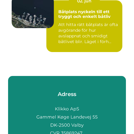
02. jun
Båtplats nyckeln till ett
tryggt och enkelt båtliv
Att hitta rätt båtplats är ofta
avgörande för hur
avslappnat och smidigt
båtlivet blir. Läget i förh...
Adress