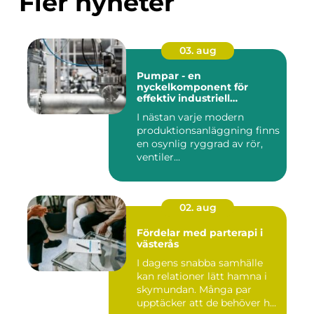
Fler nyheter
03. aug
Pumpar - en
nyckelkomponent för
effektiv industriell
hantering
I nästan varje modern
produktionsanläggning finns
en osynlig ryggrad av rör,
ventiler...
02. aug
Fördelar med parterapi i
västerås
I dagens snabba samhälle
kan relationer lätt hamna i
skymundan. Många par
upptäcker att de behöver h...