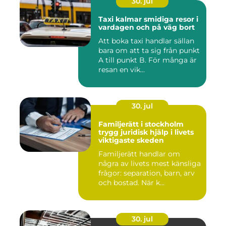
30. jul
Taxi kalmar smidiga resor i
vardagen och på väg bort
Att boka taxi handlar sällan
bara om att ta sig från punkt
A till punkt B. För många är
resan en vik...
30. jul
Familjerätt i stockholm
trygg juridisk hjälp i livets
viktigaste skeden
Familjerätt handlar om
några av livets mest känsliga
frågor: separation, barn, arv
och bostad. När k...
30. jul