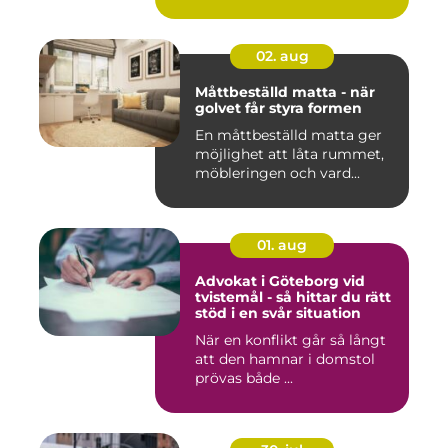
02. aug
Måttbeställd matta - när
golvet får styra formen
En måttbeställd matta ger
möjlighet att låta rummet,
möbleringen och vard...
01. aug
Advokat i Göteborg vid
tvistemål - så hittar du rätt
stöd i en svår situation
När en konflikt går så långt
att den hamnar i domstol
prövas både ...