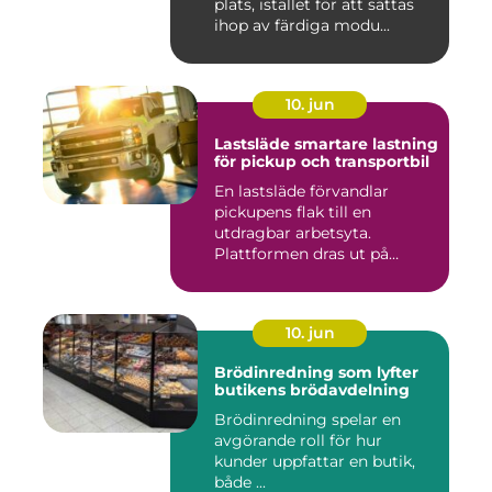
plats, istället för att sättas
ihop av färdiga modu...
10. jun
Lastsläde smartare lastning
för pickup och transportbil
En lastsläde förvandlar
pickupens flak till en
utdragbar arbetsyta.
Plattformen dras ut på
skenor, l...
10. jun
Brödinredning som lyfter
butikens brödavdelning
Brödinredning spelar en
avgörande roll för hur
kunder uppfattar en butik,
både ...