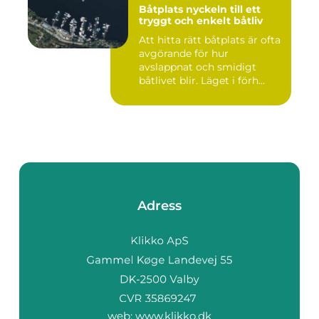
Båtplats nyckeln till ett
tryggt och enkelt båtliv
Att hitta rätt båtplats är ofta
avgörande för hur
avslappnat och smidigt
båtlivet blir. Läget i förh...
Adress
web:
www.klikko.dk