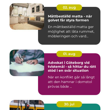
02. aug
Måttbeställd matta - när
golvet får styra formen
En måttbeställd matta ger
möjlighet att låta rummet,
möbleringen och vard...
01. aug
Advokat i Göteborg vid
tvistemål - så hittar du rätt
stöd i en svår situation
När en konflikt går så långt
att den hamnar i domstol
prövas både ...
30. jul