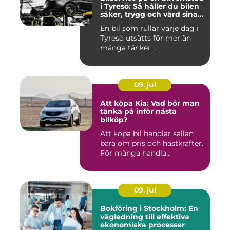
i Tyresö: Så håller du bilen
säker, trygg och värd sina
pengar
En bil som rullar varje dag i
Tyresö utsätts för mer än
många tänker ...
09. jul
Att köpa Kia: Vad bör man
tänka på inför nästa
bilköp?
Att köpa bil handlar sällan
bara om pris och hästkrafter.
För många handla...
09. jul
Bokföring i Stockholm: En
vägledning till effektiva
ekonomiska processer