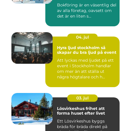
Bokföring är en väsentlig del
av alla företag, oavsett om
det är en liten s...
04. jul
Hyra ljud stockholm så
skapar du bra ljud på event
Att lyckas med ljudet på ett
event i Stockholm handlar
om mer än att ställa ut
några högtalare och h...
03. jul
Lösvirkeshus frihet att
forma huset efter livet
Ett Lösvirkeshus byggs
bräda för bräda direkt på