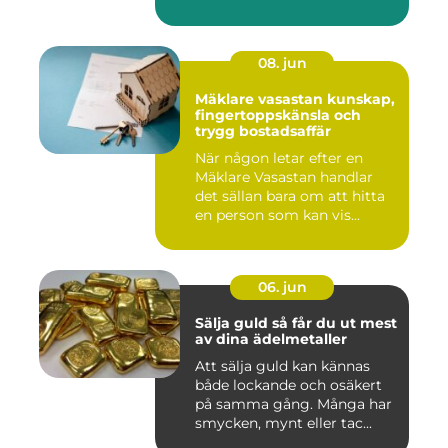
08. jun
Mäklare vasastan kunskap,
fingertoppskänsla och
trygg bostadsaffär
När någon letar efter en
Mäklare Vasastan handlar
det sällan bara om att hitta
en person som kan vis...
06. jun
Sälja guld så får du ut mest
av dina ädelmetaller
Att sälja guld kan kännas
både lockande och osäkert
på samma gång. Många har
smycken, mynt eller tac...