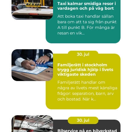
Taxi kalmar smidiga resor i
vardagen och på väg bort
Att boka taxi handlar sällan
bara om att ta sig från punkt
A till punkt B. För många är
resan en vik...
30. jul
Familjerätt i stockholm
trygg juridisk hjälp i livets
viktigaste skeden
Familjerätt handlar om
några av livets mest känsliga
frågor: separation, barn, arv
och bostad. När k...
30. jul
Bilservice på en bilverkstad