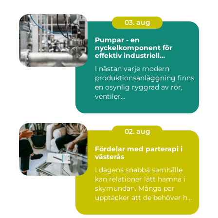
03. aug
Pumpar - en
nyckelkomponent för
effektiv industriell
hantering
I nästan varje modern
produktionsanläggning finns
en osynlig ryggrad av rör,
ventiler...
02. aug
Fördelar med parterapi i
västerås
I dagens snabba samhälle
kan relationer lätt hamna i
skymundan. Många par
upptäcker att de behöver h...