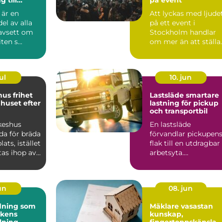
 är en
Att lyckas med ljude
ka
el av alla
på ett event i
oavsett om
Stockholm handlar
ten s...
om mer än att ställa
ut några högtalare
och h...
ul
10. jun
frihet
Lastsläde smartare
 huset efter
lastning för pickup
och transportbil
keshus
En lastsläde
da för bräda
förvandlar pickupen
lats, istället
flak till en utdragbar
ttas ihop av
arbetsyta.
du...
Plattformen dras ut
på skenor, l...
jun
08. jun
dning som
Mäklare vasastan
ikens
kunskap,
lning
fingertoppskänsla