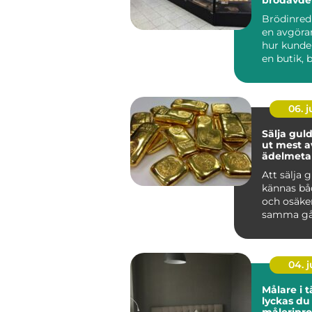
Brödinred
en avgöran
hur kunde
en butik, b
06. 
Sälja guld så får 
ut mest a
ädelmetal
Att sälja 
kännas bå
och osäke
samma gå
har smyck
eller tac...
04. 
Målare i tä
lyckas du
måleripro