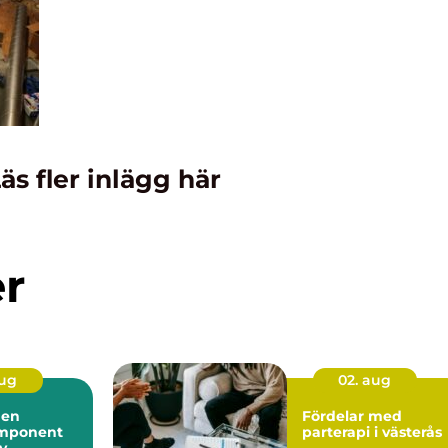
äs fler inlägg här
er
aug
02. aug
 en
Fördelar med
mponent
parterapi i västerås
iv