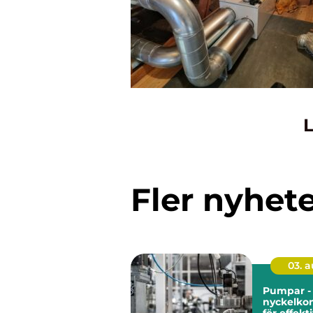
L
Fler nyhet
03. 
Pumpar -
nyckelko
för effekt