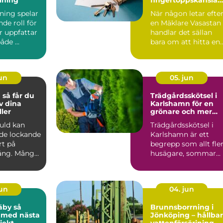
och trygg
ning spelar
När någon letar efte
bostadsaffär
de roll för
en Mäklare Vasastan
r uppfattar
handlar det sällan
åde ...
bara om att hitta en
person som kan vis...
jun
05. jun
du
Trädgårdsskötsel i
v dina
Karlshamn för en
ler
grönare och mer
lättskött utemiljö
guld kan
Trädgårdsskötsel i
de lockande
Karlshamn är ett
rt på
begrepp som allt fle
ng. Många
husägare, sommar...
en, mynt
jun
04. jun
by så
Brunnsborrning i
 med nästa
Jönköping – hållbar
jekt
vattenförsörjning