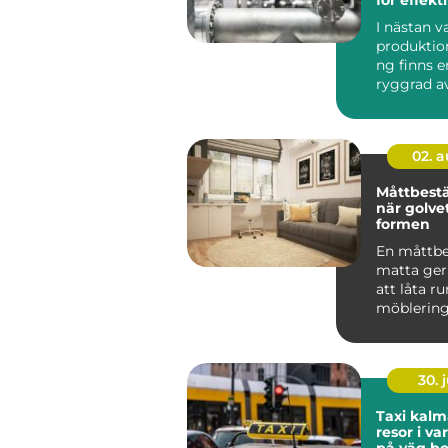
industrie
I nästan 
produktio
ng finns e
ryggrad av
ventiler...
02. 
Måttbestä
när golvet
formen
En måttbe
matta ger
att låta 
möblerin
vard...
30. j
Taxi kalmar smi
resor i v
på väg bo