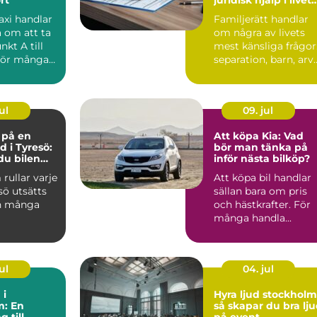
viktigaste skeden
axi handlar
Familjerätt handlar
a om att ta
om några av livets
nkt A till
mest känsliga frågor
För många
separation, barn, arv
 vik...
och bostad. När k...
ul
09. jul
e på en
Att köpa Kia: Vad
d i Tyresö:
bör man tänka på
du bilen
inför nästa bilköp?
ygg och
 rullar varje
Att köpa bil handlar
 pengar
sö utsätts
sällan bara om pris
n många
och hästkrafter. För
många handla...
ul
04. jul
 i
Hyra ljud stockholm
m: En
så skapar du bra lj
 till
på event