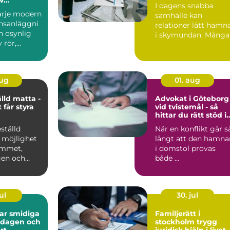
I dagens snabba
ll hantering
varje modern
samhälle kan
nsanläggni
relationer lätt hamn
n osynlig
i skymundan. Många
 rör,
par upptäcker att de
behöver h...
aug
01. aug
lld matta -
Advokat i Göteborg
 får styra
vid tvistemål - så
hittar du rätt stöd i
en svår situation
ställd
När en konflikt går s
 möjlighet
långt att den hamna
rummet,
i domstol prövas
gen och
både ...
ul
30. jul
diga
Familjerätt i
ardagen och
stockholm trygg
rt
juridisk hjälp i livets