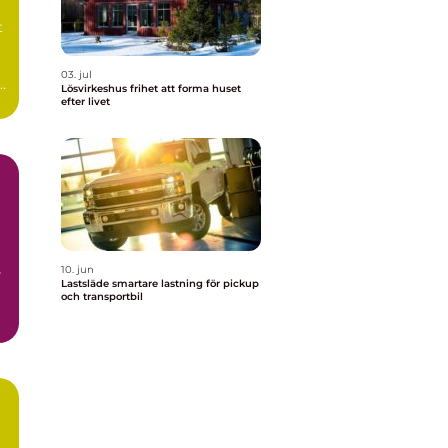
t
03. jul
Lösvirkeshus frihet att forma huset
efter livet
s
10. jun
Lastsläde smartare lastning för pickup
och transportbil