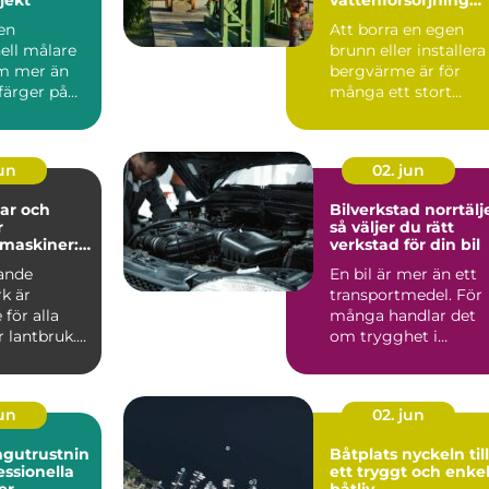
och effektiv
 en
Att borra en egen
energilösning
ell målare
brunn eller installera
m mer än
bergvärme är för
 färger på
många ett stort
 En
steg....
t må...
jun
02. jun
ar och
Bilverkstad norrtälj
r
så väljer du rätt
maskiner:
verkstad för din bil
ll
ande
En bil är mer än ett
r vardag på
k är
transportmedel. För
för alla
många handlar det
 lantbruk.
om trygghet i
vardagen,
möjligheten att t...
jun
02. jun
ngutrustnin
Båtplats nyckeln till
essionella
ett tryggt och enke
er
båtliv