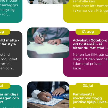
varje modern
samhälle kan
nsanläggni
relationer lätt hamn
n osynlig
i skymundan. Många
 rör,
par upptäcker att de
behöver h...
aug
01. aug
lld matta -
Advokat i Göteborg
 får styra
vid tvistemål - så
hittar du rätt stöd i
en svår situation
ställd
När en konflikt går s
 möjlighet
långt att den hamna
rummet,
i domstol prövas
gen och
både ...
ul
30. jul
diga
Familjerätt i
ardagen och
stockholm trygg
rt
juridisk hjälp i livets
viktigaste skeden