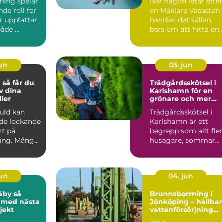
ning spelar
När någon letar efte
bostadsaffär
de roll för
en Mäklare Vasastan
r uppfattar
handlar det sällan
åde ...
bara om att hitta en
person som kan vis...
jun
05. jun
du
Trädgårdsskötsel i
v dina
Karlshamn för en
ler
grönare och mer
lättskött utemiljö
guld kan
Trädgårdsskötsel i
de lockande
Karlshamn är ett
rt på
begrepp som allt fle
ng. Många
husägare, sommar...
en, mynt
jun
04. jun
by så
Brunnsborrning i
 med nästa
Jönköping – hållbar
jekt
vattenförsörjning
och effektiv