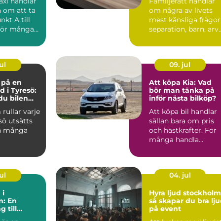
axi handlar
Familjerätt handlar
a om att ta
om några av livets
nkt A till
mest känsliga frågor
För många
separation, barn, arv
 vik...
och bostad. När k...
ul
09. jul
e på en
Att köpa Kia: Vad
d i Tyresö:
bör man tänka på
du bilen
inför nästa bilköp?
ygg och
 rullar varje
Att köpa bil handlar
 pengar
sö utsätts
sällan bara om pris
n många
och hästkrafter. För
många handla...
ul
04. jul
 i
Hyra ljud stockholm
m: En
så skapar du bra lj
 till
på event