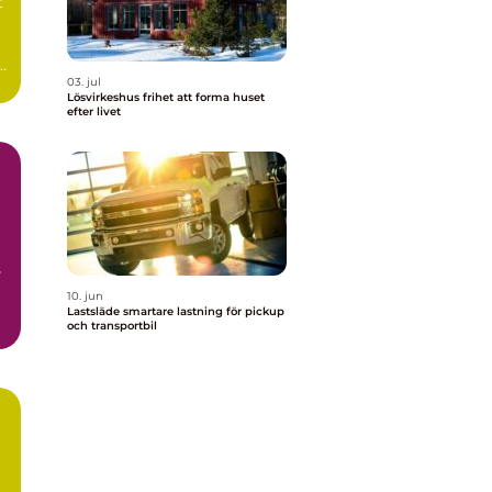
t
03. jul
Lösvirkeshus frihet att forma huset
efter livet
s
10. jun
Lastsläde smartare lastning för pickup
och transportbil