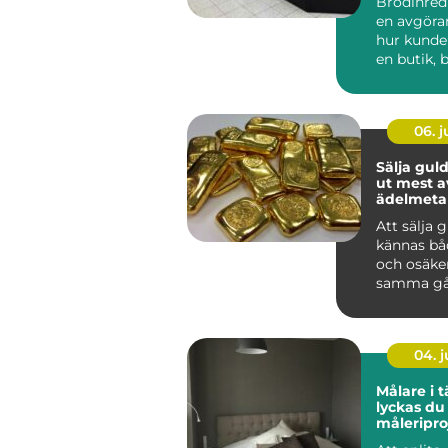
Brödinred
en avgöran
hur kunde
en butik, b
06. 
Sälja guld så får 
ut mest a
ädelmetal
Att sälja 
kännas bå
och osäke
samma gå
har smyck
eller tac...
04. 
Målare i tä
lyckas du
måleripro