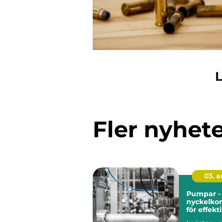
L
Fler nyhet
03. 
Pumpar -
nyckelko
för effekt
industrie