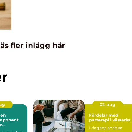
äs fler inlägg här
er
aug
02. aug
 en
Fördelar med
mponent
parterapi i västerås
iv
I dagens snabba
ll hantering