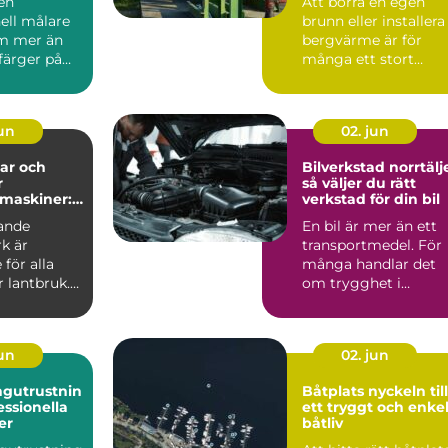
 en
Att borra en egen
energilösning
ell målare
brunn eller installera
m mer än
bergvärme är för
 färger på
många ett stort
 En
steg....
t må...
jun
02. jun
ar och
Bilverkstad norrtälj
r
så väljer du rätt
maskiner:
verkstad för din bil
ll
ande
En bil är mer än ett
r vardag på
k är
transportmedel. För
för alla
många handlar det
 lantbruk.
om trygghet i
vardagen,
möjligheten att t...
jun
02. jun
ngutrustnin
Båtplats nyckeln till
essionella
ett tryggt och enke
er
båtliv