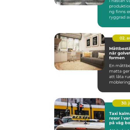
I nästan 
produktio
ng finns e
ryggrad av
ventiler...
02. 
Måttbestä
när golvet
formen
En måttbe
matta ger
att låta 
möblerin
vard...
30. j
Taxi kalmar smi
resor i v
på väg bo