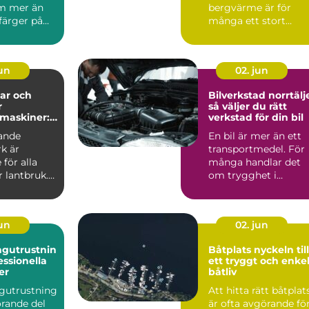
m mer än
bergvärme är för
 färger på
många ett stort
 En
steg....
t må...
jun
02. jun
ar och
Bilverkstad norrtälj
r
så väljer du rätt
maskiner:
verkstad för din bil
ll
ande
En bil är mer än ett
r vardag på
k är
transportmedel. För
för alla
många handlar det
 lantbruk.
om trygghet i
vardagen,
möjligheten att t...
jun
02. jun
ngutrustnin
Båtplats nyckeln till
essionella
ett tryggt och enke
er
båtliv
gutrustning
Att hitta rätt båtplat
örande del
är ofta avgörande fö