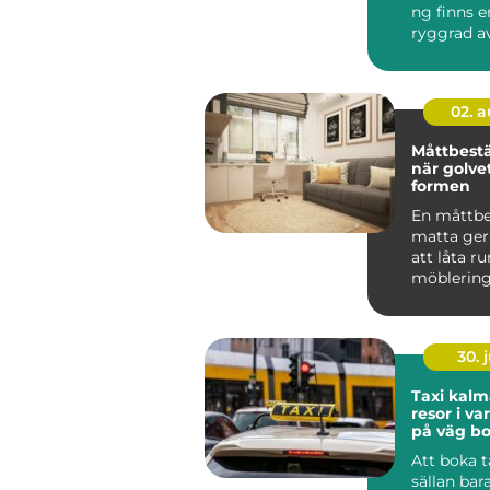
ng finns e
ryggrad av
ventiler...
02. 
Måttbestä
när golvet
formen
En måttbe
matta ger
att låta 
möblerin
vard...
30. j
Taxi kalmar smi
resor i v
på väg bo
Att boka t
sällan bar