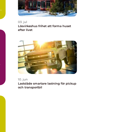
03. jul
Lösvirkeshus frihet att forma huset
efter livet
s
10. jun
Lastsläde smartare lastning för pickup
och transportbil
r