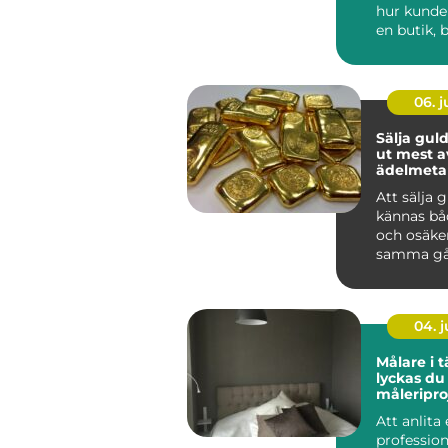
hur kunde
en butik, b
06. 
Sälja guld så får 
ut mest a
ädelmetal
Att sälja 
kännas bå
och osäke
samma gå
har smyck
eller tac...
04. 
Målare i tä
lyckas du
måleripro
Att anlita
profession