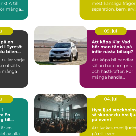
nkt A till
mest känsliga frågor
För många
separation, barn, arv
 vik...
och bostad. När k...
ul
09. jul
e på en
Att köpa Kia: Vad
d i Tyresö:
bör man tänka på
du bilen
inför nästa bilköp?
ygg och
 rullar varje
Att köpa bil handlar
 pengar
sö utsätts
sällan bara om pris
n många
och hästkrafter. För
många handla...
ul
04. jul
 i
Hyra ljud stockholm
m: En
så skapar du bra lj
 till
på event
 är en
Att lyckas med ljude
ka
el av alla
på ett event i