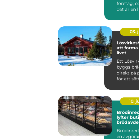
företag, 
det är en li
03. j
Lösvirkeshus 
att forma
livet
Ett Lösvir
byggs brä
direkt på p
för att sä
färdiga mo
10. 
Brödinre
lyfter but
brödavde
Brödinred
en avgöran