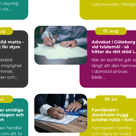
n osynlig
i skymundan. Många
 rör,
par upptäcker att de
behöver h...
aug
01. aug
lld matta -
Advokat i Göteborg
 får styra
vid tvistemål - så
hittar du rätt stöd i
en svår situation
ställd
När en konflikt går s
 möjlighet
långt att den hamna
rummet,
i domstol prövas
gen och
både ...
ul
30. jul
diga
Familjerätt i
ardagen och
stockholm trygg
rt
juridisk hjälp i livets
viktigaste skeden
axi handlar
Familjerätt handlar
a om att ta
om några av livets