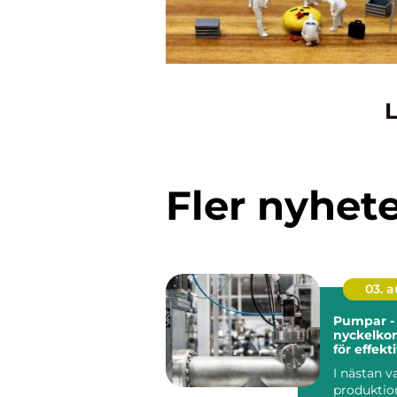
L
Fler nyhet
03. 
Pumpar -
nyckelko
för effekt
industrie
I nästan 
produktio