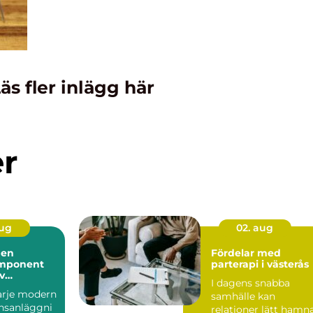
äs fler inlägg här
er
aug
02. aug
 en
Fördelar med
mponent
parterapi i västerås
iv
I dagens snabba
ll hantering
varje modern
samhälle kan
nsanläggni
relationer lätt hamn