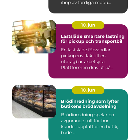
ihop av färdiga modu...
10. jun
Lastsläde smartare lastning
för pickup och transportbil
En lastsläde förvandlar
pickupens flak till en
utdragbar arbetsyta.
Plattformen dras ut på
skenor, l...
10. jun
Brödinredning som lyfter
butikens brödavdelning
Brödinredning spelar en
avgörande roll för hur
kunder uppfattar en butik,
både ...