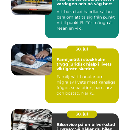
vardagen och på väg bort
Att boka taxi handlar sällan
bara om att ta sig från punkt
A till punkt B. För många är
resan en vik...
30. jul
Familjerätt i stockholm
trygg juridisk hjälp i livets
viktigaste skeden
Familjerätt handlar om
några av livets mest känsliga
frågor: separation, barn, arv
och bostad. När k...
30. jul
Bilservice på en bilverkstad
i Tyresö: Så håller du bilen