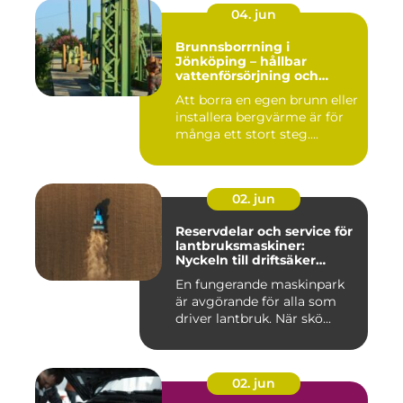
04. jun
Brunnsborrning i
Jönköping – hållbar
vattenförsörjning och
effektiv energilösning
Att borra en egen brunn eller
installera bergvärme är för
många ett stort steg....
02. jun
Reservdelar och service för
lantbruksmaskiner:
Nyckeln till driftsäker
vardag på gården
En fungerande maskinpark
är avgörande för alla som
driver lantbruk. När skö...
02. jun