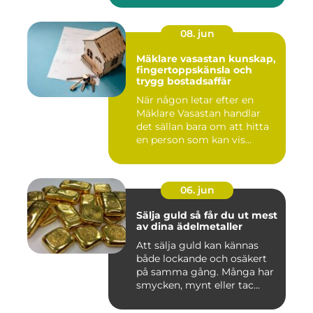
08. jun
Mäklare vasastan kunskap,
fingertoppskänsla och
trygg bostadsaffär
När någon letar efter en
Mäklare Vasastan handlar
det sällan bara om att hitta
en person som kan vis...
06. jun
Sälja guld så får du ut mest
av dina ädelmetaller
Att sälja guld kan kännas
både lockande och osäkert
på samma gång. Många har
smycken, mynt eller tac...