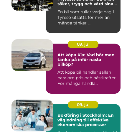
säker, trygg och värd sina
pengar
En bil som rullar varje dag i
Tyresö utsätts för mer än
många tänker ...
09. jul
Att köpa Kia: Vad bör man
tänka på inför nästa
bilköp?
Att köpa bil handlar sällan
bara om pris och hästkrafter.
För många handla...
09. jul
Bokföring i Stockholm: En
vägledning till effektiva
ekonomiska processer