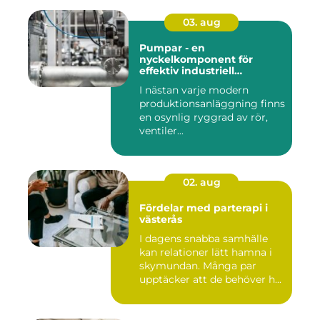
03. aug
Pumpar - en
nyckelkomponent för
effektiv industriell
hantering
I nästan varje modern
produktionsanläggning finns
en osynlig ryggrad av rör,
ventiler...
02. aug
Fördelar med parterapi i
västerås
I dagens snabba samhälle
kan relationer lätt hamna i
skymundan. Många par
upptäcker att de behöver h...