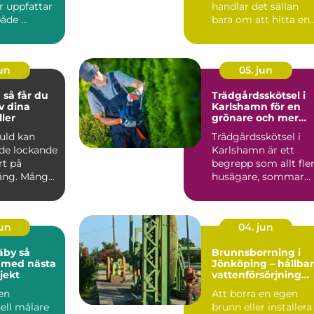
r uppfattar
handlar det sällan
åde ...
bara om att hitta en
person som kan vis...
jun
05. jun
du
Trädgårdsskötsel i
v dina
Karlshamn för en
ler
grönare och mer
lättskött utemiljö
guld kan
Trädgårdsskötsel i
de lockande
Karlshamn är ett
rt på
begrepp som allt fle
ng. Många
husägare, sommar...
en, mynt
jun
04. jun
by så
Brunnsborrning i
 med nästa
Jönköping – hållbar
jekt
vattenförsörjning
och effektiv
 en
Att borra en egen
energilösning
ell målare
brunn eller installera