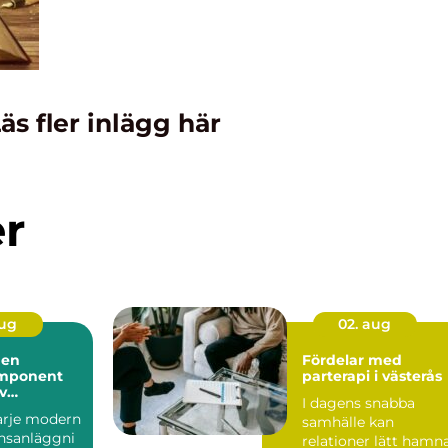
äs fler inlägg här
er
aug
02. aug
 en
Fördelar med
mponent
parterapi i västerås
iv
I dagens snabba
ll hantering
varje modern
samhälle kan
nsanläggni
relationer lätt hamn