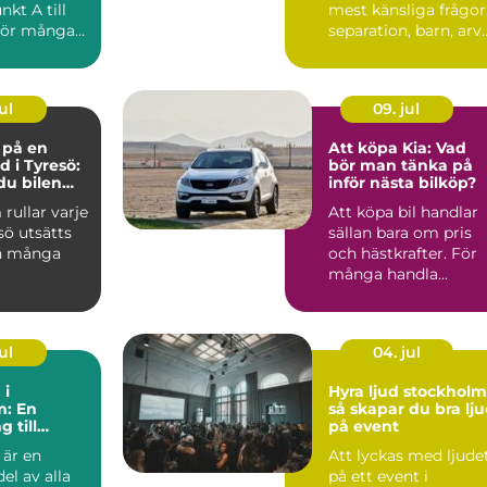
nkt A till
mest känsliga frågor
För många
separation, barn, arv
 vik...
och bostad. När k...
ul
09. jul
e på en
Att köpa Kia: Vad
d i Tyresö:
bör man tänka på
du bilen
inför nästa bilköp?
ygg och
 rullar varje
Att köpa bil handlar
 pengar
sö utsätts
sällan bara om pris
n många
och hästkrafter. För
många handla...
ul
04. jul
 i
Hyra ljud stockholm
m: En
så skapar du bra lj
 till
på event
 är en
Att lyckas med ljude
ka
el av alla
på ett event i