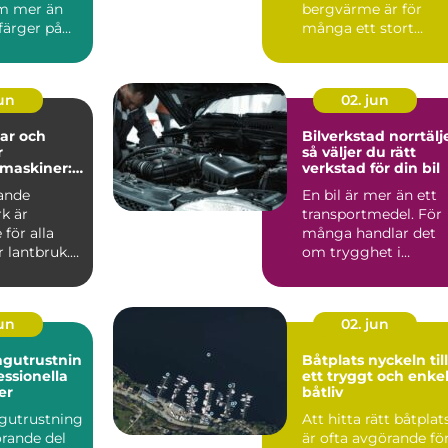
m mer än
bergvärme är för
 färger på
många ett stort
 En
steg....
t må...
jun
02. jun
ar och
Bilverkstad norrtälj
r
så väljer du rätt
maskiner:
verkstad för din bil
ll
ande
En bil är mer än ett
r vardag på
k är
transportmedel. För
för alla
många handlar det
 lantbruk.
om trygghet i
vardagen,
möjligheten att t...
jun
02. jun
ngutrustnin
Båtplats nyckeln till
essionella
ett tryggt och enke
er
båtliv
gutrustning
Att hitta rätt båtplat
örande del
är ofta avgörande fö