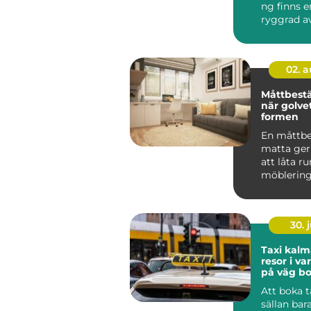
ng finns e
ryggrad av
ventiler...
02. 
Måttbestä
när golvet
formen
En måttbe
matta ger
att låta 
möblerin
vard...
30. j
Taxi kalmar smi
resor i v
på väg bo
Att boka t
sällan bar