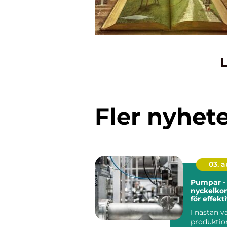
L
Fler nyhet
03. 
Pumpar -
nyckelko
för effekt
industrie
I nästan 
produktio