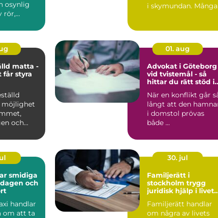
n osynlig
i skymundan. Många
 rör,
par upptäcker att de
behöver h...
aug
01. aug
lld matta -
Advokat i Göteborg
 får styra
vid tvistemål - så
hittar du rätt stöd i
en svår situation
ställd
När en konflikt går s
 möjlighet
långt att den hamna
rummet,
i domstol prövas
gen och
både ...
ul
30. jul
diga
Familjerätt i
ardagen och
stockholm trygg
rt
juridisk hjälp i livets
viktigaste skeden
axi handlar
Familjerätt handlar
a om att ta
om några av livets