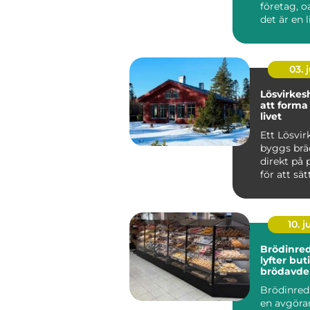
företag, 
det är en li
03. j
Lösvirkeshus 
att forma
livet
Ett Lösvir
byggs brä
direkt på p
för att sä
färdiga mo
10. 
Brödinre
lyfter but
brödavde
Brödinred
en avgöran