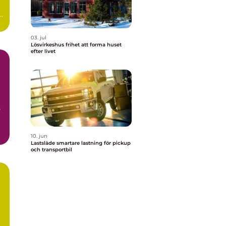
03. jul
Lösvirkeshus frihet att forma huset
efter livet
s
10. jun
Lastsläde smartare lastning för pickup
och transportbil
r