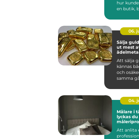
hur kunde
en butik, b
06. 
Sälja guld så får 
ut mest a
ädelmetal
Att sälja 
kännas bå
och osäke
samma gå
har smyck
eller tac...
04. 
Målare i tä
lyckas du
måleripro
Att anlita
profession