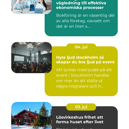
vägledning till effektiva
ekonomiska processer
Bokföring är en väsentlig del
av alla företag, oavsett om
det är en liten s...
04. jul
Hyra ljud stockholm så
skapar du bra ljud på event
Att lyckas med ljudet på ett
event i Stockholm handlar
om mer än att ställa ut
några högtalare och h...
03. jul
Lösvirkeshus frihet att
forma huset efter livet