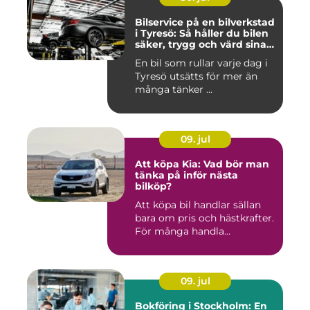
Bilservice på en bilverkstad
i Tyresö: Så håller du bilen
säker, trygg och värd sina
pengar
En bil som rullar varje dag i
Tyresö utsätts för mer än
många tänker ...
09. jul
Att köpa Kia: Vad bör man
tänka på inför nästa
bilköp?
Att köpa bil handlar sällan
bara om pris och hästkrafter.
För många handla...
09. jul
Bokföring i Stockholm: En