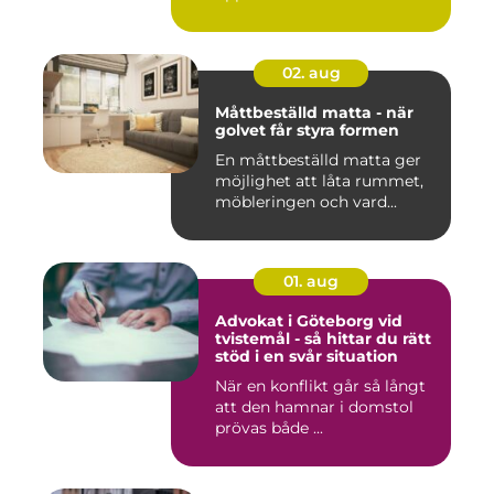
02. aug
Måttbeställd matta - när
golvet får styra formen
En måttbeställd matta ger
möjlighet att låta rummet,
möbleringen och vard...
01. aug
Advokat i Göteborg vid
tvistemål - så hittar du rätt
stöd i en svår situation
När en konflikt går så långt
att den hamnar i domstol
prövas både ...