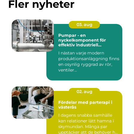
Fler nyheter
03. aug
Pumpar - en
nyckelkomponent för
effektiv industriell
hantering
I nästan varje modern
produktionsanläggning finns
en osynlig ryggrad av rör,
ventiler...
02. aug
Fördelar med parterapi i
västerås
I dagens snabba samhälle
kan relationer lätt hamna i
skymundan. Många par
upptäcker att de behöver h...