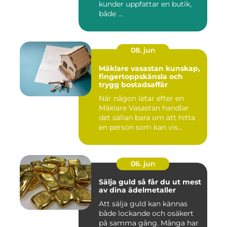
kunder uppfattar en butik,
både ...
08. jun
Mäklare vasastan kunskap,
fingertoppskänsla och
trygg bostadsaffär
När någon letar efter en
Mäklare Vasastan handlar
det sällan bara om att hitta
en person som kan vis...
06. jun
Sälja guld så får du ut mest
av dina ädelmetaller
Att sälja guld kan kännas
både lockande och osäkert
på samma gång. Många har