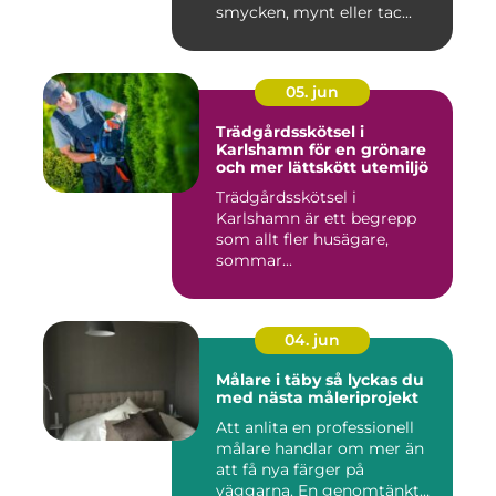
smycken, mynt eller tac...
05. jun
Trädgårdsskötsel i
Karlshamn för en grönare
och mer lättskött utemiljö
Trädgårdsskötsel i
Karlshamn är ett begrepp
som allt fler husägare,
sommar...
04. jun
Målare i täby så lyckas du
med nästa måleriprojekt
Att anlita en professionell
målare handlar om mer än
att få nya färger på
väggarna. En genomtänkt