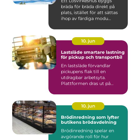
Ett Lösvirkeshus byggs
bräda för bräda direkt på
plats, istället för att sättas
ihop av färdiga modu...
10. jun
Lastsläde smartare lastning
för pickup och transportbil
En lastsläde förvandlar
pickupens flak till en
utdragbar arbetsyta.
Plattformen dras ut på
skenor, l...
10. jun
Brödinredning som lyfter
butikens brödavdelning
Brödinredning spelar en
avgörande roll för hur