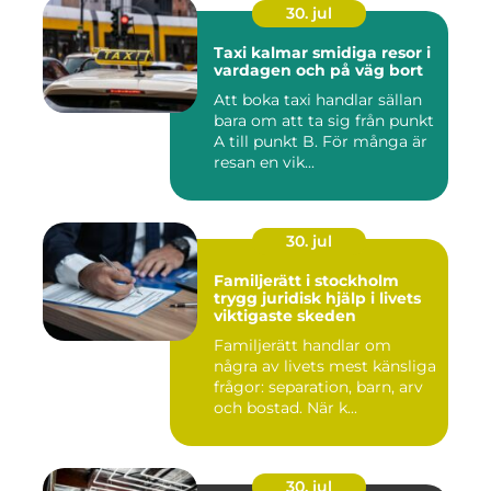
30. jul
Taxi kalmar smidiga resor i
vardagen och på väg bort
Att boka taxi handlar sällan
bara om att ta sig från punkt
A till punkt B. För många är
resan en vik...
30. jul
Familjerätt i stockholm
trygg juridisk hjälp i livets
viktigaste skeden
Familjerätt handlar om
några av livets mest känsliga
frågor: separation, barn, arv
och bostad. När k...
30. jul