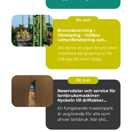
må...
04. jun
Brunnsborrning i
Jönköping – hållbar
vattenförsörjning och
effektiv energilösning
Att borra en egen brunn eller
installera bergvärme är för
många ett stort steg....
02. jun
Reservdelar och service för
lantbruksmaskiner:
Nyckeln till driftsäker
vardag på gården
En fungerande maskinpark
är avgörande för alla som
driver lantbruk. När skö...