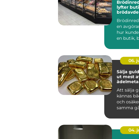
Brödinre
lyfter but
brödavde
Brödinred
en avgöran
hur kunde
en butik, b
06. 
Sälja guld så får 
ut mest a
ädelmetal
Att sälja 
kännas bå
och osäke
samma gå
har smyck
eller tac...
04. 