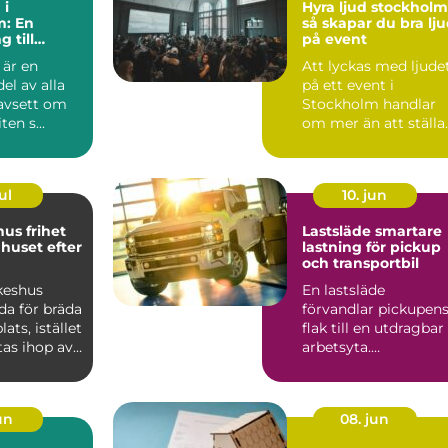
 i
Hyra ljud stockholm
m: En
så skapar du bra lj
 till
på event
 är en
Att lyckas med ljude
ka
el av alla
på ett event i
oavsett om
Stockholm handlar
ten s...
om mer än att ställa
ut några högtalare
och h...
ul
10. jun
frihet
Lastsläde smartare
 huset efter
lastning för pickup
och transportbil
keshus
En lastsläde
da för bräda
förvandlar pickupen
lats, istället
flak till en utdragbar
ttas ihop av
arbetsyta.
du...
Plattformen dras ut
på skenor, l...
jun
08. jun