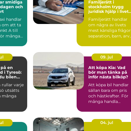
diga
Familjerätt i
ardagen och
stockholm trygg
rt
juridisk hjälp i livets
viktigaste skeden
axi handlar
Familjerätt handlar
a om att ta
om några av livets
nkt A till
mest känsliga frågor
För många
separation, barn, arv
 vik...
och bostad. När k...
ul
09. jul
e på en
Att köpa Kia: Vad
d i Tyresö:
bör man tänka på
du bilen
inför nästa bilköp?
ygg och
 rullar varje
Att köpa bil handlar
 pengar
sö utsätts
sällan bara om pris
n många
och hästkrafter. För
många handla...
ul
04. jul