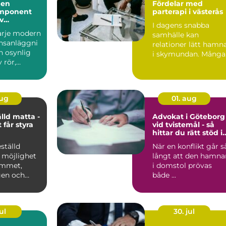
 en
Fördelar med
mponent
parterapi i västerås
iv
I dagens snabba
ll hantering
varje modern
samhälle kan
nsanläggni
relationer lätt hamn
n osynlig
i skymundan. Många
 rör,
par upptäcker att de
behöver h...
aug
01. aug
lld matta -
Advokat i Göteborg
 får styra
vid tvistemål - så
hittar du rätt stöd i
en svår situation
ställd
När en konflikt går s
 möjlighet
långt att den hamna
rummet,
i domstol prövas
gen och
både ...
ul
30. jul