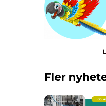
L
Fler nyhet
03. 