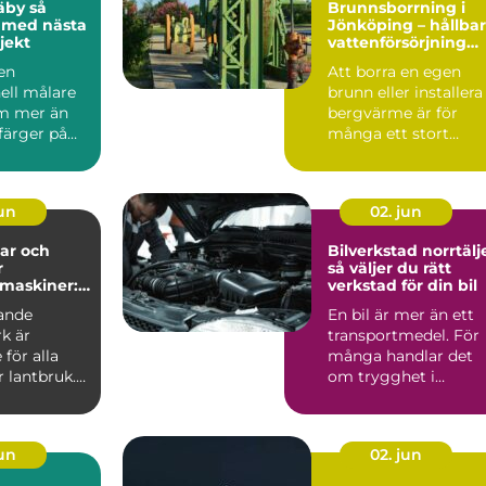
by så
Brunnsborrning i
 med nästa
Jönköping – hållbar
jekt
vattenförsörjning
och effektiv
 en
Att borra en egen
energilösning
ell målare
brunn eller installera
m mer än
bergvärme är för
 färger på
många ett stort
 En
steg....
t må...
jun
02. jun
ar och
Bilverkstad norrtälj
r
så väljer du rätt
maskiner:
verkstad för din bil
ll
ande
En bil är mer än ett
r vardag på
k är
transportmedel. För
för alla
många handlar det
 lantbruk.
om trygghet i
vardagen,
möjligheten att t...
jun
02. jun