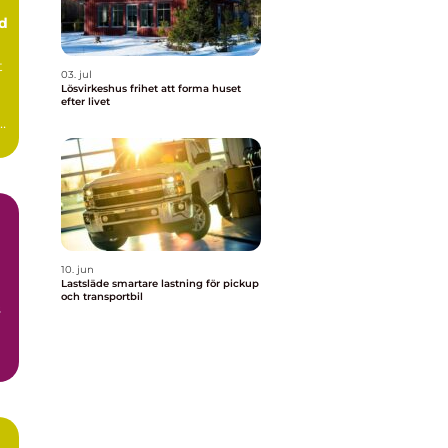
ud
t
03. jul
Lösvirkeshus frihet att forma huset
efter livet
10. jun
Lastsläde smartare lastning för pickup
och transportbil
s