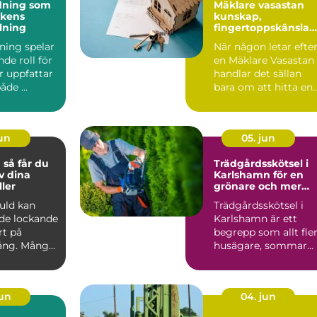
dning som
Mäklare vasastan
ikens
kunskap,
lning
fingertoppskänsla
och trygg
ning spelar
När någon letar efte
bostadsaffär
de roll för
en Mäklare Vasastan
r uppfattar
handlar det sällan
åde ...
bara om att hitta en
person som kan vis...
jun
05. jun
du
Trädgårdsskötsel i
v dina
Karlshamn för en
ler
grönare och mer
lättskött utemiljö
guld kan
Trädgårdsskötsel i
de lockande
Karlshamn är ett
rt på
begrepp som allt fle
ng. Många
husägare, sommar...
en, mynt
jun
04. jun