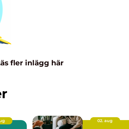
äs fler inlägg här
er
aug
02. aug