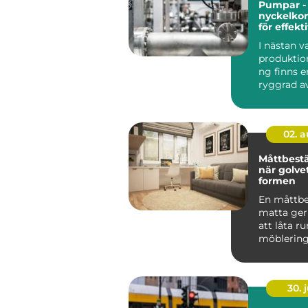
Pumpar -
nyckelko
för effekt
industrie
I nästan 
produktio
ng finns e
ryggrad av
ventiler...
02. 
Måttbestä
när golvet
formen
En måttbe
matta ger
att låta 
möblerin
vard...
30. j